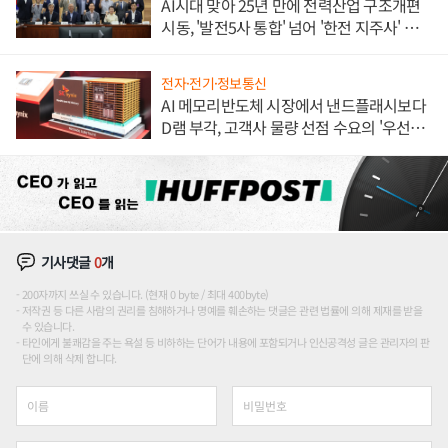
AI시대 맞아 25년 만에 전력산업 구조개편
시동, '발전5사 통합' 넘어 '한전 지주사' 재편
론도
전자·전기·정보통신
AI 메모리반도체 시장에서 낸드플래시보다
D램 부각, 고객사 물량 선점 수요의 '우선순
위'
기사댓글
0
개
200자까지 쓰실 수 있습니다. (현재 0 byte / 최대 400byte)
저작권 등 다른 사람의 권리를 침해하거나 명예를 훼손하는 댓글은 관련 법률에 의해 제재를 받을
수 있습니다.
타인에게 불쾌감을 주는 욕설 등 비하하는 단어가 내용에 포함되거나 인신공격성 글은 관리자의 판
단에 의해 삭제 합니다.