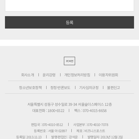
PC버전
회사소개
윤리강령
개인정보처리방침
이용자위원회
청소년보호정책
정정·반론보도
기사심의규정
불편신고
서울특별시 성동구 성수일로 39-34 서울숲더스페이스 12층
대표전화 : 1800-6522
팩스 : 070-4015-8658
편집국 : 070-4010-8512
사업본부 : 070-4010-7078
등록번호 : 서울 아 02897
제호 : 비즈니스포스트
등록일: 2013.11.13
발행·편집인 : 강석운
발행일자: 2013년 12월 2일