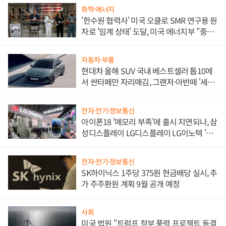
화학·에너지
'한수원 협력사' 미국 오클로 SMR 연구용 원
자로 '임계 상태' 도달, 미국 에너지부 "중요
한 이정표"
자동차·부품
현대차 올해 SUV 국내 베스트셀러 톱10에
서 싼타페만 자리매김, 그랜저·아반떼 '세단
쌍끌이'로 내수 방어
전자·전기·정보통신
아이폰18 '메모리 부족'에 출시 지연되나, 삼
성디스플레이 LG디스플레이 LG이노텍 '탈
애플' 수익 다각화 속도
전자·전기·정보통신
SK하이닉스 1주당 375원 현금배당 실시, 추
가 주주환원 계획 9월 공개 예정
사회
미국 법원 "트럼프 정부 풍력 프로젝트 동결