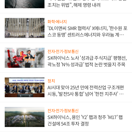
조치는 위법", 해제 명령 내려
화학·에너지
'DL이앤씨 SMR 협력사' X에너지, '한수원 포
스코 동맹' 센트러스에너지와 우라늄 계약
체결
전자·전기·정보통신
SK하이닉스 노사 '성과급 주식지급' 평행선,
곽노정 'N% 성과급' 법적 논란 벗을지 주목
정치
AI시대 맞아 25년 만에 전력산업 구조개편
시동, '발전5사 통합' 넘어 '한전 지주사' 재편
론도
전자·전기·정보통신
SK하이닉스, 용인 'Y2' 팹과 청주 'M17' 팹
건설에 54조 투자 결정