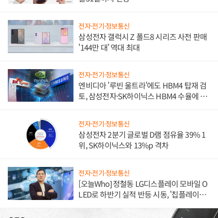
전자·전기·정보통신
삼성전자 갤럭시 Z 폴드8 시리즈 사전 판매
'144만 대' 역대 최대
전자·전기·정보통신
엔비디아 '루빈 울트라'에도 HBM4 탑재 검
토, 삼성전자·SK하이닉스 HBM4 수율에 주
도권 갈린다
전자·전기·정보통신
삼성전자 2분기 글로벌 D램 점유율 39% 1
위, SK하이닉스와 13%p 격차
전자·전기·정보통신
[오늘Who] 정철동 LG디스플레이 모바일 O
LED로 하반기 실적 반등 시동, '칩플레이
션'에 가격 인하 압박은 부담