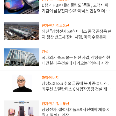
D램과 HBM 내년 물량도 '품절', 고객사 위
기감이 삼성전자 SK하이닉스 협상력 더 키
워
전자·전기·정보통신
외신 "삼성전자 SK하이닉스 중국 공장용 현
지 생산 반도체 장비 시험, 미국 수출통제 대
비"
건설
국내외서 속도 붙는 원전 사업, 삼성물산·현
대건설·대우건설에 다가오는 '약속의 시간'
화학·에너지
삼성SDI ESS 수요 급증에 북미 증설 타진,
최주선 스텔란티스·GM 합작공장 건설 재추
진하나
전자·전기·정보통신
삼성전자, 갤럭시Z 폴드8 사전예약 개통 8
월31일까지 연장