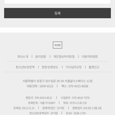
PC버전
회사소개
윤리강령
개인정보처리방침
이용자위원회
청소년보호정책
정정·반론보도
기사심의규정
불편신고
서울특별시 성동구 성수일로 39-34 서울숲더스페이스 12층
대표전화 : 1800-6522
팩스 : 070-4015-8658
편집국 : 070-4010-8512
사업본부 : 070-4010-7078
등록번호 : 서울 아 02897
제호 : 비즈니스포스트
등록일: 2013.11.13
발행·편집인 : 강석운
발행일자: 2013년 12월 2일
청소년보호책임자 : 강석운
ISSN : 2636-171X