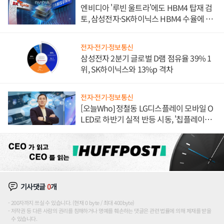
엔비디아 '루빈 울트라'에도 HBM4 탑재 검
토, 삼성전자·SK하이닉스 HBM4 수율에 주
도권 갈린다
전자·전기·정보통신
삼성전자 2분기 글로벌 D램 점유율 39% 1
위, SK하이닉스와 13%p 격차
전자·전기·정보통신
[오늘Who] 정철동 LG디스플레이 모바일 O
LED로 하반기 실적 반등 시동, '칩플레이
션'에 가격 인하 압박은 부담
기사댓글
0
개
200자까지 쓰실 수 있습니다. (현재 0 byte / 최대 400byte)
저작권 등 다른 사람의 권리를 침해하거나 명예를 훼손하는 댓글은 관련 법률에 의해 제재를 받을
수 있습니다.