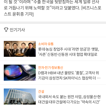
이 될 것”이라며 “수출 한국을 뒷받침하는 세계 일류 선사
로 거듭나기 위해 노력할 것”이라고 덧붙였다. [비즈니스포
스트 윤휘종 기자]
인기기사
소비자·유통
롯데·농심 창업주 시대 '라면 앙금'은 옛말,
'사촌' 신동빈·신동원 시대 협업 확대일로
전자·전기·정보통신
D램과 HBM 내년 물량도 '품절', 고객사 위
기감이 삼성전자 SK하이닉스 협상력 더 키
워
건설
국내외서 속도 붙는 원전 사업, 삼성물산·현
대건설·대우건설에 다가오는 '약속의 시간'