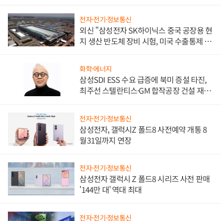
전자·전기·정보통신
외신 "삼성전자 SK하이닉스 중국 공장용 현
지 생산 반도체 장비 시험, 미국 수출통제 대
비"
화학·에너지
삼성SDI ESS 수요 급증에 북미 증설 타진,
최주선 스텔란티스·GM 합작공장 건설 재추
진하나
전자·전기·정보통신
삼성전자, 갤럭시Z 폴드8 사전예약 개통 8
월31일까지 연장
전자·전기·정보통신
삼성전자 갤럭시 Z 폴드8 시리즈 사전 판매
'144만 대' 역대 최대
전자·전기·정보통신