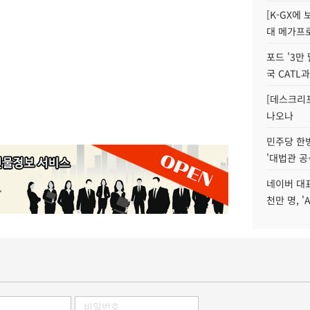
[K-GX에
대 메가프
포드 '3만
국 CATL과
[데스크리포
나오나
민주당 한
'대법관 공
네이버 대표
천만 명, 'A