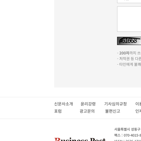
-
200자
까지 쓰실
- 저작권 등 
- 타인에게 불
신문사소개
윤리강령
기사심의규정
이
포럼
광고문의
불편신고
서울특별시 성동구 성
팩스 : 070-4015-
ISSN : 2636-171