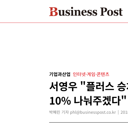
기업과산업
인터넷·게임·콘텐츠
서영우 "플러스 
10% 나눠주겠다"
박혜린 기자 phl@businesspost.co.kr
201