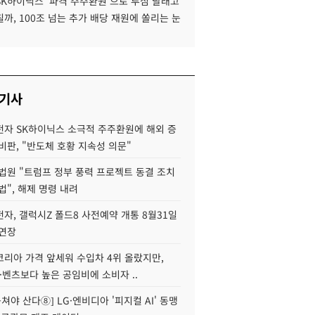
SK하이닉스 '파격 주주환원'으로 투심 달래고
까, 100조 넘는 추가 배당 재원에 쏠리는 눈
 기사
자 SK하이닉스 소극적 주주환원에 해외 증
비판, "반도체 호황 지속성 의문"
법원 "트럼프 정부 풍력 프로젝트 동결 조치
법", 해제 명령 내려
자, 갤럭시Z 폴드8 사전예약 개통 8월31일
 연장
코리아 가격 앞세워 수입차 4위 올랐지만,
·벤츠보다 높은 공임비에 소비자 ..
 뭉쳐야 산다⑧] LG·엔비디아 '피지컬 AI' 동맹