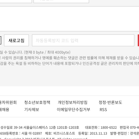
 수 있습니다. (현재 0 byte / 최대 400byte)
다른 사람의 권리를 침해하거나 명예를 훼손하는 댓글은 관련 법률에 의해 제재를 받을 수 있습니
쾌감을 주는 욕설 등 비하하는 단어가 내용에 포함되거나 인신공격성 글은 관리자의 판단에 의해
용자위원회
청소년보호정책
개인정보처리방침
정정·반론보도
인재채용
기사제보
이메일무단수집거부
RSS
수일로 39-34 서울숲더스페이스 12층 1201호-1203호
대표전화 : 1800-6522
편집국 070-4
8658
등록번호 : 서울 아 02897
제호: 비즈니스포스트
등록일: 2013.11.13
발행·편집인 : 강석
X
Copyright ? 2013 비즈니스포스트. All rights reserved.