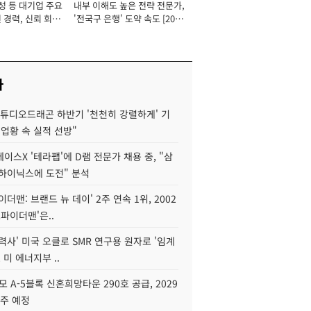
성 등 대기업 주요
내부 이해도 높은 전략 전문가,
 경력, 신뢰 회복
'전국구 은행' 도약 속도 [2026
[2026년]
년]
사
스튜디오드래곤 하반기 '천천히 강렬하게' 기
 업황 속 실적 선방"
이스X '테라팹'에 D램 전문가 채용 중, "삼
K하이닉스에 도전" 분석
이더맨: 브랜드 뉴 데이' 2주 연속 1위, 2002
스파이더맨'은..
력사' 미국 오클로 SMR 연구용 원자로 '임계
 미 에너지부 ..
모 A-5블록 신혼희망타운 290호 공급, 2029
입주 예정