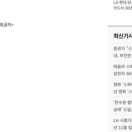
LG·현대·삼
장
카드사 30년
에 '초집중' 
배포금지>
최신기
증권가 "
대, 부진한
테슬라 스페
성전자 S
영화 '스파
년 영화 '
'한수원 협
상태' 도달,
LH 시흥거
년 11월 