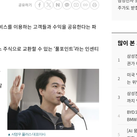
삼성전자 
공유하기
주가도 받칠
비스를 이용하는 고객들과 수익을 공유한다는 파
많이 본
주식으로 교환할 수 있는 ‘풀포인트’라는 인센티
삼성전
1
권가 
수
미국 
2
는 위
발
삼성전
3
까지
BYD
4
BMW
[AI
5
▲ 서영우 풀러스 대표이사.
했