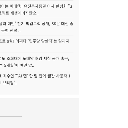
 보이는 미래③] 유진투자증권 이사 한병화 "3
로젝트 재생에너지만으..
 달러 미만' 전기 픽업트럭 공개, SK온 대신 중
 동맹 전략 ..
트 8월] 어쩌다 '민주당 망한다'는 말까지
병도 조희대에 노태악 후임 제청 공개 촉구,
석 5개월'에 여권 압..
 최수연 "'AI 탭' 한 달 만에 월간 사용자 1
I 브리핑'..