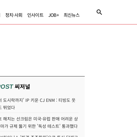
제
정치·사회
인사이트
JOB+
최신뉴스
씨저널
POST
 도시락까지' IP 키운 CJ ENM : 티빙도 웃
도 뛰었다
호 해치는 선크림은 미국·유럽 판매 어려운 상
콜마가 규제 뚫기 위한 '독성 테스트' 통과했다