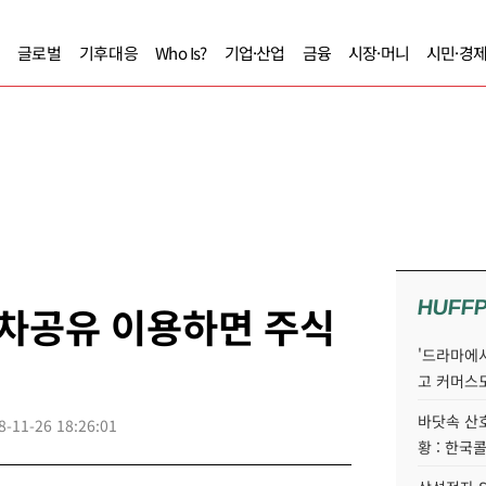
글로벌
기후대응
Who Is?
기업·산업
금융
시장·머니
시민·경
HUFF
승차공유 이용하면 주식
'드라마에서
고 커머스
바닷속 산
8-11-26 18:26:01
황 : 한국