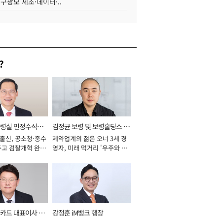
 구광모 제조·데이터·..
?
통령실 민정수석비
김정균 보령 및 보령홀딩스 대
 출신, 공소청·중수
제약업계의 젊은 오너 3세 경
표이사 사장
두고 검찰개혁 완수
영자, 미래 먹거리 '우주와 헬
년]
스케어' 공들여 [2026년]
카드 대표이사 사
강정훈 iM뱅크 행장