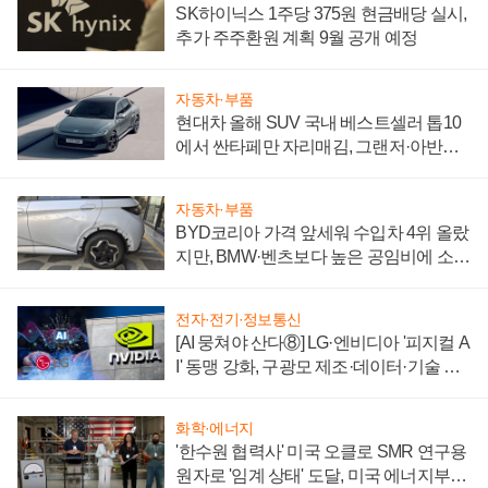
SK하이닉스 1주당 375원 현금배당 실시,
추가 주주환원 계획 9월 공개 예정
자동차·부품
현대차 올해 SUV 국내 베스트셀러 톱10
에서 싼타페만 자리매김, 그랜저·아반떼
'세단 쌍끌이'로 내수 방어
자동차·부품
BYD코리아 가격 앞세워 수입차 4위 올랐
지만, BMW·벤츠보다 높은 공임비에 소비
자 불만 폭발
전자·전기·정보통신
[AI 뭉쳐야 산다⑧] LG·엔비디아 '피지컬 A
I' 동맹 강화, 구광모 제조·데이터·기술 결
집해 종합 로보틱스 기업으로
화학·에너지
'한수원 협력사' 미국 오클로 SMR 연구용
원자로 '임계 상태' 도달, 미국 에너지부