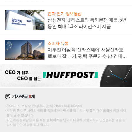
"중요한 이정표"
전자·전기·정보통신
삼성전자 넷리스트와 특허분쟁 매듭, 5년
동안 최대 1.3조 라이선스비 지급
소비자·유통
이부진 야심작 '신라스테이' 서울신라호
텔보다 잘 나가, 평택·주문진·해남·건대로
성장판 더 넓힌다
기사댓글
0
개
200자까지 쓰실 수 있습니다. (현재 0 byte / 최대 400byte)
저작권 등 다른 사람의 권리를 침해하거나 명예를 훼손하는 댓글은 관련 법률에 의해 제재
를 받을 수 있습니다.
타인에게 불쾌감을 주는 욕설 등 비하하는 단어가 내용에 포함되거나 인신공격성 글은 관
리자의 판단에 의해 삭제 합니다.