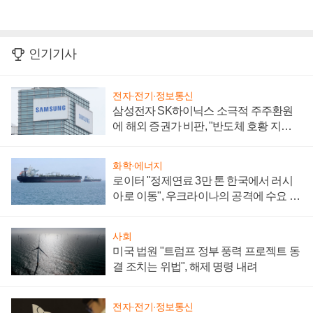
인기기사
전자·전기·정보통신
삼성전자 SK하이닉스 소극적 주주환원
에 해외 증권가 비판, "반도체 호황 지속
성 의문"
화학·에너지
로이터 "정제연료 3만 톤 한국에서 러시
아로 이동", 우크라이나의 공격에 수요 늘
어
사회
미국 법원 "트럼프 정부 풍력 프로젝트 동
결 조치는 위법", 해제 명령 내려
전자·전기·정보통신