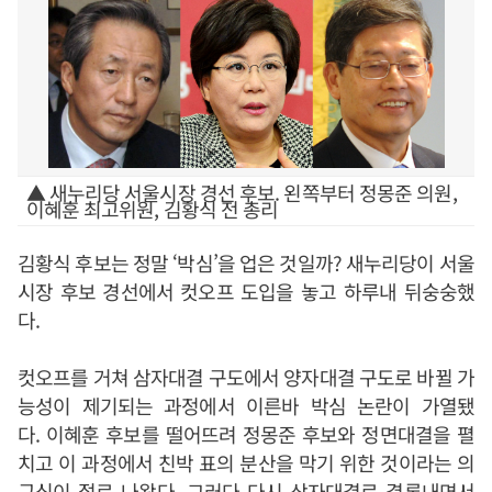
▲ 새누리당 서울시장 경선 후보. 왼쪽부터 정몽준 의원,
이혜훈 최고위원, 김황식 전 총리
김황식 후보는 정말 ‘박심’을 업은 것일까? 새누리당이 서울
시장 후보 경선에서 컷오프 도입을 놓고 하루내 뒤숭숭했
다.
컷오프를 거쳐 삼자대결 구도에서 양자대결 구도로 바뀔 가
능성이 제기되는 과정에서 이른바 박심 논란이 가열됐
다. 이혜훈 후보를 떨어뜨려 정몽준 후보와 정면대결을 펼
치고 이 과정에서 친박 표의 분산을 막기 위한 것이라는 의
구심이 절로 나왔다. 그러다 다시 삼자대결로 결론내면서