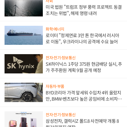
사회
미국 법원 "트럼프 정부 풍력 프로젝트 동결
조치는 위법", 해제 명령 내려
화학·에너지
로이터 "정제연료 3만 톤 한국에서 러시아
로 이동", 우크라이나의 공격에 수요 늘어
전자·전기·정보통신
SK하이닉스 1주당 375원 현금배당 실시, 추
가 주주환원 계획 9월 공개 예정
자동차·부품
BYD코리아 가격 앞세워 수입차 4위 올랐지
만, BMW·벤츠보다 높은 공임비에 소비자
불만 폭발
전자·전기·정보통신
삼성전자, 갤럭시Z 폴드8 사전예약 개통 8