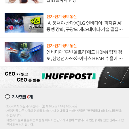
월31일까지 연장
전자·전기·정보통신
[AI 뭉쳐야 산다⑧] LG·엔비디아 '피지컬 AI'
동맹 강화, 구광모 제조·데이터·기술 결집
해 종합 로보틱스 기업으로
전자·전기·정보통신
엔비디아 '루빈 울트라'에도 HBM4 탑재 검
토, 삼성전자·SK하이닉스 HBM4 수율에 주
도권 갈린다
기사댓글
0
개
200자까지 쓰실 수 있습니다. (현재 0 byte / 최대 400byte)
저작권 등 다른 사람의 권리를 침해하거나 명예를 훼손하는 댓글은 관련 법률에 의해 제재를 받을
수 있습니다.
타인에게 불쾌감을 주는 욕설 등 비하하는 단어가 내용에 포함되거나 인신공격성 글은 관리자의 판
단에 의해 삭제 합니다.