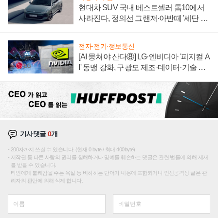
현대차 SUV 국내 베스트셀러 톱10에서
사라진다, 정의선 그랜저·아반떼 '세단 쌍
끌이'로 내수 방어
전자·전기·정보통신
[AI 뭉쳐야 산다⑧] LG·엔비디아 '피지컬 A
I' 동맹 강화, 구광모 제조·데이터·기술 결
집해 종합 로보틱스 기업으로
기사댓글
0
개
200자까지 쓰실 수 있습니다. (현재 0 byte / 최대 400byte)
저작권 등 다른 사람의 권리를 침해하거나 명예를 훼손하는 댓글은 관련 법률에 의해 제재
를 받을 수 있습니다.
타인에게 불쾌감을 주는 욕설 등 비하하는 단어가 내용에 포함되거나 인신공격성 글은 관
리자의 판단에 의해 삭제 합니다.