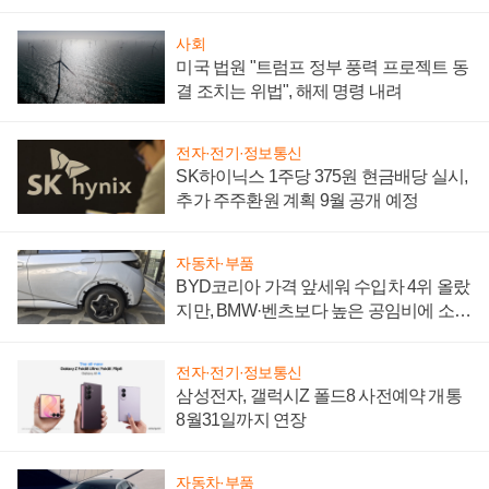
어
사회
미국 법원 "트럼프 정부 풍력 프로젝트 동
결 조치는 위법", 해제 명령 내려
전자·전기·정보통신
SK하이닉스 1주당 375원 현금배당 실시,
추가 주주환원 계획 9월 공개 예정
자동차·부품
BYD코리아 가격 앞세워 수입차 4위 올랐
지만, BMW·벤츠보다 높은 공임비에 소비
자 불만 폭발
전자·전기·정보통신
삼성전자, 갤럭시Z 폴드8 사전예약 개통
8월31일까지 연장
자동차·부품