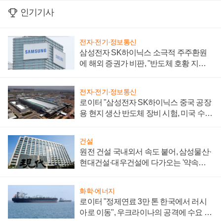
인기기사
전자·전기·정보통신
삼성전자 SK하이닉스 소극적 주주환원
에 해외 증권가 비판, "반도체 호황 지속
성 의문"
전자·전기·정보통신
로이터 "삼성전자 SK하이닉스 중국 공장
용 현지 생산 반도체 장비 시험, 미국 수출
통제 대비"
건설
원전 건설 국내외서 속도 붙어, 삼성물산·
현대건설·대우건설에 다가오는 '약속의
시간'
화학·에너지
로이터 "정제연료 3만 톤 한국에서 러시
아로 이동", 우크라이나의 공격에 수요 늘