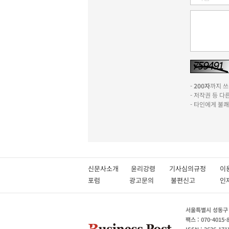
-
200자
까지 쓰실
- 저작권 등 
- 타인에게 불
신문사소개
윤리강령
기사심의규정
이
포럼
광고문의
불편신고
서울특별시 성동구 성
팩스 : 070-4015-
ISSN : 2636-171