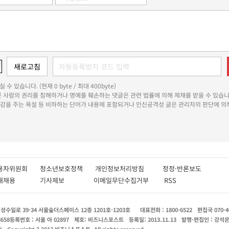
 수 있습니다. (현재 0 byte / 최대 400byte)
다른 사람의 권리를 침해하거나 명예를 훼손하는 댓글은 관련 법률에 의해 제재를 받을 수 있습니
쾌감을 주는 욕설 등 비하하는 단어가 내용에 포함되거나 인신공격성 글은 관리자의 판단에 의해
용자위원회
청소년보호정책
개인정보처리방침
정정·반론보도
인재채용
기사제보
이메일무단수집거부
RSS
수일로 39-34 서울숲더스페이스 12층 1201호-1203호
대표전화 : 1800-6522
편집국 070-4
8658
등록번호 : 서울 아 02897
제호: 비즈니스포스트
등록일: 2013.11.13
발행·편집인 : 강석
X
Copyright ? 2013 비즈니스포스트. All rights reserved.