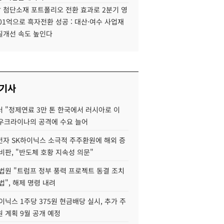
 첨단소재 포트폴리오 전환 효과로 2분기 영
01억으로 흑자전환 성공 : 대산·여수 사업재
질개선 속도 높인다
 기사
 "정제연료 3만 톤 한국에서 러시아로 이
 우크라이나의 공격에 수요 늘어
자 SK하이닉스 소극적 주주환원에 해외 증
비판, "반도체 호황 지속성 의문"
법원 "트럼프 정부 풍력 프로젝트 동결 조치
법", 해제 명령 내려
이닉스 1주당 375원 현금배당 실시, 추가 주
 계획 9월 공개 예정