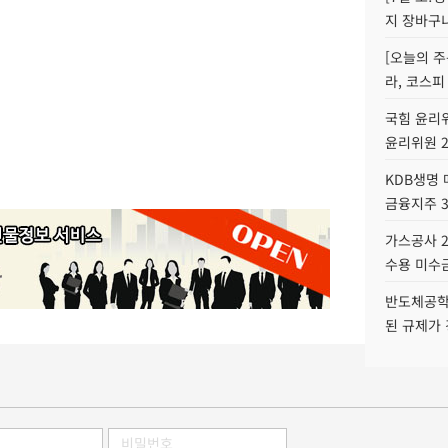
지 장바구
[오늘의 주
라, 코스피
국힘 윤리위
윤리위원 
KDB생명
금융지주 
가스공사 2
수용 미수금
반도체공학
된 규제가 