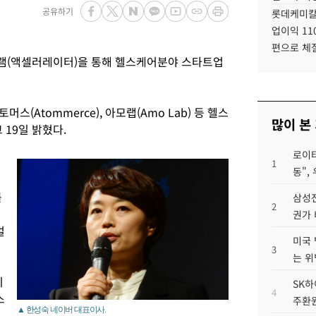
공유하기
롯데케미칼
업이익 11
편으로 체
램(액셀러레이터)을 통해 헬스케어분야 스타트업
토머스(Atommerce), 아모랩(Amo Lab) 등 헬스
많이 본
19일 밝혔다.
로이터
1
동",
를
삼성전
2
권가 
멀
미국 
3
는 위
이
SK하
4
스
주환원
▲ 한성숙 네이버 대표이사.