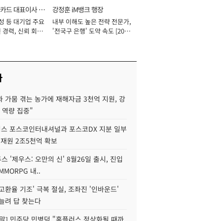
카드 대표이사 사
강정훈 iM뱅크 행장
성 등 대기업 주요
내부 이해도 높은 전략 전문가,
 경력, 신뢰 회복
'전국구 은행' 도약 속도 [2026
[2026년]
년]
사
 가뭄 겪는 농가에 재해자금 3천억 지원, 강
 역량 집중"
스 포스코인터내셔널과 포스코DX 지분 일부
 재원 2조5천억 확보
투스 '제우스: 오만의 신' 8월26일 출시, 진입
MMORPG 내..
고환율 기조' 극복 절실, 조좌진 '인바운드'
늘려 답 찾는다
정말] 민주당 민병덕 "홈플러스 정상화될 때까