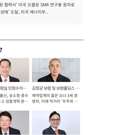
원 협력사' 미국 오클로 SMR 연구용 원자로
 상태' 도달, 미국 에너지부..
?
통령실 민정수석비
김정균 보령 및 보령홀딩스 대
 출신, 공소청·중수
제약업계의 젊은 오너 3세 경
표이사 사장
두고 검찰개혁 완수
영자, 미래 먹거리 '우주와 헬
년]
스케어' 공들여 [2026년]