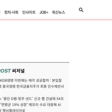
제
정치·사회
인사이트
JOB+
최신뉴스
씨저널
POST
' KDB생명 이번에는 매각 성공할까 : 본입찰
명 흥국생명 한국금융지주가 최종 인수제안서
 '용인 D램-청주 낸드' 신규 팹 건설에 54조
 '연평균 19% 성장' 메모리 수요 대응해 AI
장 핵심플레이어로