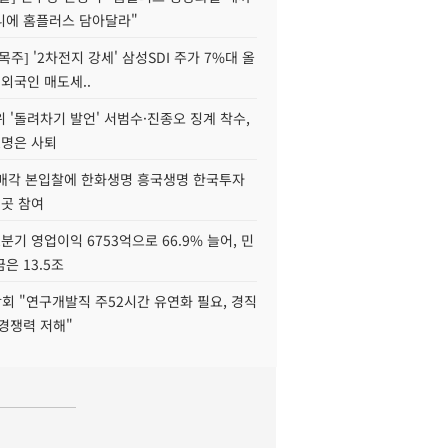
니에 홈플러스 담아달라"
목주] '2차전지 강세' 삼성SDI 주가 7%대 올
 외국인 매도세..
 '돌려차기 발언' 서범수·진종오 징계 착수,
2명은 사퇴
 매각 본입찰에 한화생명 흥국생명 한국투자
3곳 참여
분기 영업이익 6753억으로 66.9% 늘어, 민
은 13.5조
회 "연구개발직 주52시간 유연화 필요, 경직
경쟁력 저해"