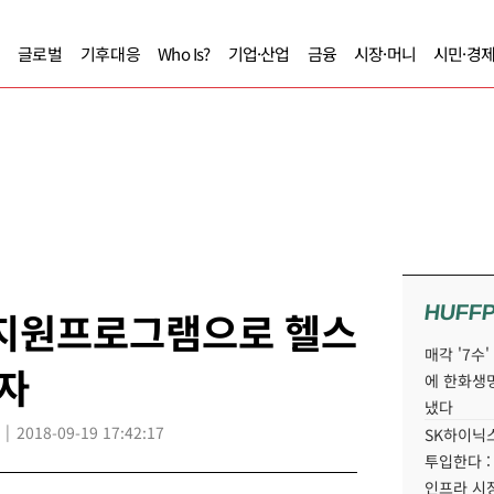
글로벌
기후대응
Who Is?
기업·산업
금융
시장·머니
시민·경
HUFF
 지원프로그램으로 헬스
매각 '7수
자
에 한화생
냈다
2018-09-19 17:42:17
SK하이닉스
투입한다 :
인프라 시