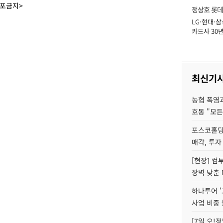
배포금지>
정상호 롯데
LG·현대·삼
장
카드사 30년
에 '초집중' 
최신기
농협 폭염과
호동 "모든
포스코홀딩
매각, 투자
[현장] 컴
장벽 낮춘 
하나투어 '
사업 비중 
[7일 오!