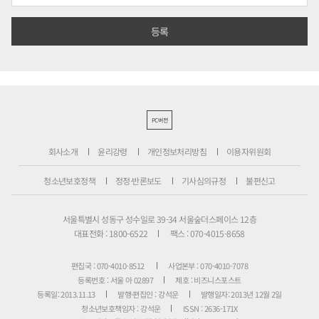
PC버전
회사소개
윤리강령
개인정보처리방침
이용자위원회
청소년보호정책
정정·반론보도
기사심의규정
불편신고
서울특별시 성동구 성수일로 39-34 서울숲더스페이스 12층
대표전화 : 1800-6522
팩스 : 070-4015-8658
편집국 : 070-4010-8512
사업본부 : 070-4010-7078
등록번호 : 서울 아 02897
제호 : 비즈니스포스트
등록일: 2013.11.13
발행·편집인 : 강석운
발행일자: 2013년 12월 2일
청소년보호책임자 : 강석운
ISSN : 2636-171X