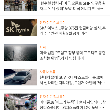
'한수원 협력사' 미국 오클로 SMR 연구용 원
자로 '임계 상태' 도달, 미국 에너지부 "중요
한 이정표"
전자·전기·정보통신
SK하이닉스 1주당 375원 현금배당 실시, 추
가 주주환원 계획 9월 공개 예정
사회
미국 법원 "트럼프 정부 풍력 프로젝트 동결
조치는 위법", 해제 명령 내려
자동차·부품
현대차 올해 SUV 국내 베스트셀러 톱10에
서 싼타페만 자리매김, 그랜저·아반떼 '세단
쌍끌이'로 내수 방어
전자·전기·정보통신
아이폰18 '메모리 부족'에 출시 지연되나, 삼
성디스플레이 LG디스플레이 LG이노텍 '탈