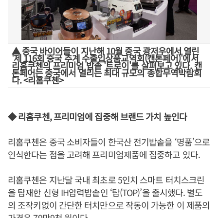
▲ 중국 바이어들이 지난해 10월 중국 광저우에서 열린
'제 116회 중국 추계 수출입상품교역회(캔톤페어)'에서
리홈쿠첸의 프리미엄 밥솥 '트로이'를 살펴보고 있다. 캔
톤페어는 중국에서 열리는 최대 규모의 종합무역박람회
다. <리홈쿠첸>
◆ 리홈쿠첸, 프리미엄에 집중해 브랜드 가치 높인다
리홈쿠첸은 중국 소비자들이 한국산 전기밥솥을 ‘명품’으로
인식한다는 점을 고려해 프리미엄제품에 집중하고 있다.
리홈쿠첸은 지난달 국내 최초로 5인치 스마트 터치스크린
을 탑재한 신형 IH압력밥솥인 ‘탑(TOP)’을 출시했다. 별도
의 조작키없이 간단한 터치만으로 작동이 가능한 이 제품의
가격은 79만9천 원이다.