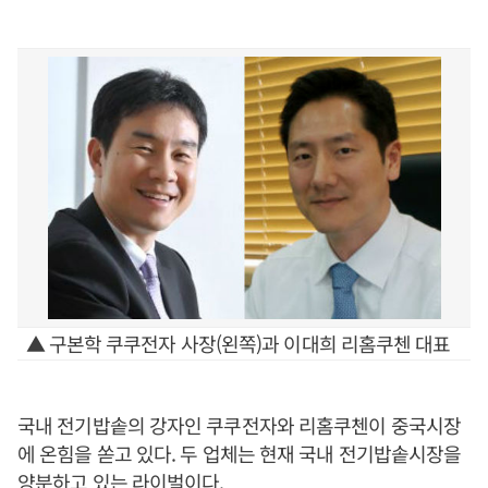
▲ 구본학 쿠쿠전자 사장(왼쪽)과 이대희 리홈쿠첸 대표
국내 전기밥솥의 강자인 쿠쿠전자와 리홈쿠첸이 중국시장
에 온힘을 쏟고 있다. 두 업체는 현재 국내 전기밥솥시장을
양분하고 있는 라이벌이다.