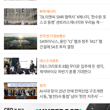
애플' 수익 다각화 속도
화학·에너지
'DL이앤씨 SMR 협력사' X에너지, '한수원 포
스코 동맹' 센트러스에너지와 우라늄 계약
체결
전자·전기·정보통신
SK하이닉스, 용인 'Y2' 팹과 청주 'M17' 팹
건설에 54조 투자 결정
데스크 리포트
[데스크리포트 8월] 무더운 입추에 든 생각,
제약바이오 하반기 훈풍 기대한다
정치
AI시대 맞아 25년 만에 전력산업 구조개편
시동, '발전5사 통합' 넘어 '한전 지주사' 재편
론도