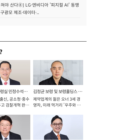
 뭉쳐야 산다⑧] LG·엔비디아 '피지컬 AI' 동맹
 구광모 제조·데이터·..
?
통령실 민정수석비
김정균 보령 및 보령홀딩스 대
 출신, 공소청·중수
제약업계의 젊은 오너 3세 경
표이사 사장
두고 검찰개혁 완수
영자, 미래 먹거리 '우주와 헬
년]
스케어' 공들여 [2026년]