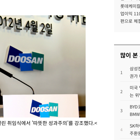
롯데케미칼
업이익 11
편으로 체
많이 본
삼성전
1
권가 
미국 
2
는 위
BYD
3
BMW
 열린 취임식에서 '따뜻한 성과주의'를 강조했다.<
SK하
4
주환원