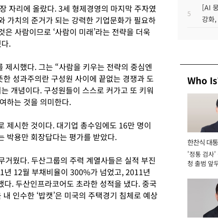
수장 자리에 올랐다. 3세 형제경영의 마지막 주자였
[AI
5
고와 가치의 준거가 되는 강력한 기업문화가 필요하
강화,
것은 사람이므로 ‘사람이 미래’라는 전략을 더욱
다.
를 제시했다. 그는 “사람을 키우는 전략의 중심엔
뜻한 성과주의란 구성원 사이에 끝없는 경쟁과 도
Who Is
되는 개념이다. 구성원들이 스스로 커가고 또 키워
여하는 것을 의미한다.
 제시한 것이다. 대기업 총수임에도 16만 명이
는 박용만 회장답다는 평가를 받았다.
한찬식 대
'정통 검사'
서관
 무거웠다. 두산그룹의 주력 계열사들은 실적 부진
청 출범 앞
년 12월 부채비율이 300%가 넘었고, 2011년
맡아 [2026
록했다. 두산인프라코어도 초라한 성적을 냈다. 중국
 내 인수한 ‘밥캣’은 미국의 주택경기 침체로 예상