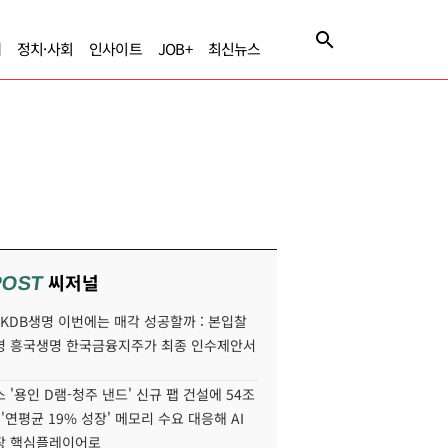
제
정치·사회
인사이트
JOB+
최신뉴스
씨저널
POST
' KDB생명 이번에는 매각 성공할까 : 본입찰
명 흥국생명 한국금융지주가 최종 인수제안서
 '용인 D램-청주 낸드' 신규 팹 건설에 54조
 '연평균 19% 성장' 메모리 수요 대응해 AI
장 핵심플레이어로