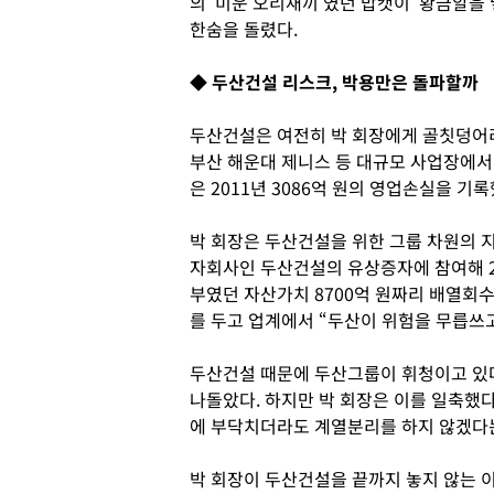
의 ‘미운 오리새끼’였던 밥캣이 ‘황금알을
한숨을 돌렸다.
◆ 두산건설 리스크, 박용만은 돌파할까
두산건설은 여전히 박 회장에게 골칫덩어리
부산 해운대 제니스 등 대규모 사업장에서
은 2011년 3086억 원의 영업손실을 기록했
박 회장은 두산건설을 위한 그룹 차원의 지
자회사인 두산건설의 유상증자에 참여해 2조
부였던 자산가치 8700억 원짜리 배열회수
를 두고 업계에서 “두산이 위험을 무릅쓰
두산건설 때문에 두산그룹이 휘청이고 있
나돌았다. 하지만 박 회장은 이를 일축했
에 부닥치더라도 계열분리를 하지 않겠다는
박 회장이 두산건설을 끝까지 놓지 않는 