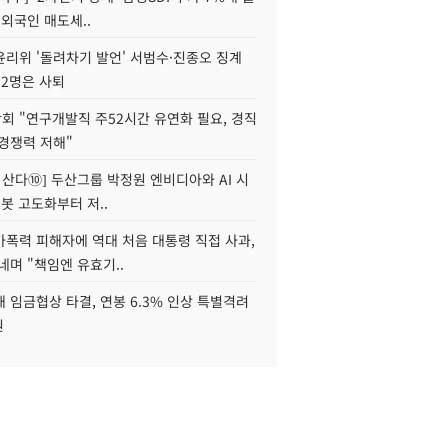
 외국인 매도세..
윤리위 '돌려차기 발언' 서범수·진종오 징계
 2명은 사퇴
회 "연구개발직 주52시간 유연화 필요, 경직
경쟁력 저해"
야 산다⑩] 두산그룹 박정원 엔비디아와 AI 시
로봇 고도화부터 저..
가폭력 피해자에 역대 처음 대통령 직접 사과,
네며 "책임엔 유효기..
 임금협상 타결, 연봉 6.3% 인상 특별격려
원