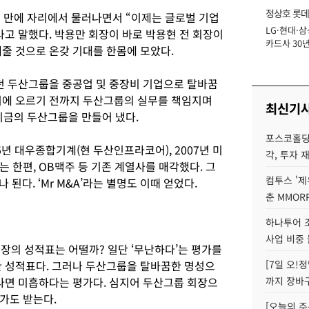
정상호 롯데
년 만에 자리에서 물러나면서 “이제는 글로벌 기업
LG·현대·삼
장
고 말했다. 박용만 회장이 바로 박용현 전 회장이
카드사 30년
줄 것으로 온갖 기대를 한몸에 모았다.
에 '초집중' 
이던 두산그룹을 중공업 및 중장비 기업으로 탈바꿈
리에 오르기 전까지 두산그룹의 실무를 책임지며
최신기
지금의 두산그룹을 만들어 냈다.
포스코홀딩
05년 대우종합기계(현 두산인프라코어), 2007년 미
각, 투자 
 한편, OB맥주 등 기존 계열사를 매각했다. 그
컴투스 '제
된다. ‘Mr M&A’라는 별명도 이때 얻었다.
춘 MMOR
하나투어 조
사업 비중 
회장의 성적표는 어떨까? 일단 ‘무난하다’는 평가를
한 성적표다. 그러나 두산그룹을 탈바꿈한 명성으
[7일 오!
이라면 미흡하다는 평가다. 심지어 두산그룹 회장으
까지 장바
가도 받는다.
[오늘의 주