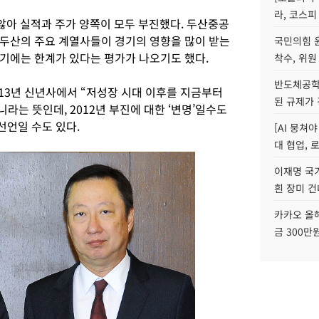
라, 코스피
 않아 실적과 주가 양쪽이 모두 부진했다. 두산중공
두산의 주요 계열사들이 경기의 영향을 많이 받는
국민의힘 
기에는 한계가 있다는 평가가 나오기도 했다.
착수, 위원
반도체공학
2013년 신년사에서 “저성장 시대 이후를 지금부터
된 규제가 
라는 뜻인데, 2012년 부진에 대한 ‘변명’일수도
언일 수도 있다.
[AI 뭉쳐
대 협업, 
이재명 국
흰 장미 건
카카오 올해
금 300만