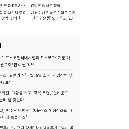
카드 대표이사 사
강정훈 iM뱅크 행장
성 등 대기업 주요
내부 이해도 높은 전략 전문가,
 경력, 신뢰 회복
'전국구 은행' 도약 속도 [2026
[2026년]
년]
사
스 포스코인터내셔널과 포스코DX 지분 매
재원 2조5천억 원 확보
우스: 오만의 신' 8월26일 출시, 진입장벽 낮
PG 표방
좌진 '고환율 기조' 극복 특명, '인바운드'
늘려 답 찾는다
정말] 민주당 민병덕 "홈플러스가 정상화될 때
구니에 홈플러스"
목주] '2차전지 강세' 삼성SDI 주가 7%대 올