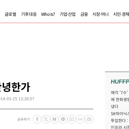
글로벌
기후대응
Who Is?
기업·산업
금융
시장·머니
시민·경
HUFF
안녕한가
매각 '7수
014-03-25 12:26:57
에 한화생
냈다
SK하이닉스
공유하기
투입한다 :
인프라 시