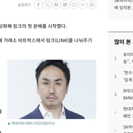
SK하이닉스
공유하기
에 임직원 
상화폐 링크의 첫 분배를 시작했다.
 거래소 비트박스에서 링크(LINK)를 나눠주기
많이 본
로이터
1
동",
'한수
2
'임계
BYD
3
BMW
현대차
계
4
페만 
▲ 이데자와 다케시 라인 대표이사.
SK하
5
가