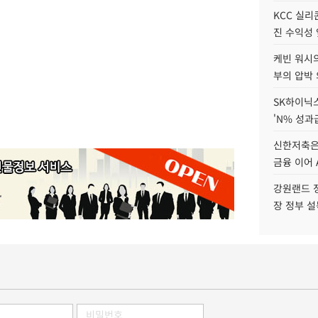
KCC 실리
진 수익성 
케빈 워시의
부의 압박
SK하이닉스
'N% 성과
신한저축은
금융 이어 
강원랜드 정
장 정부 