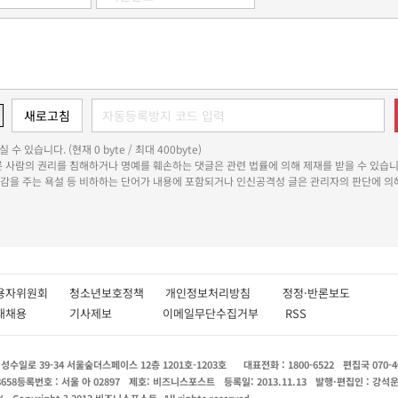
 수 있습니다. (현재 0 byte / 최대 400byte)
다른 사람의 권리를 침해하거나 명예를 훼손하는 댓글은 관련 법률에 의해 제재를 받을 수 있습니
쾌감을 주는 욕설 등 비하하는 단어가 내용에 포함되거나 인신공격성 글은 관리자의 판단에 의해
용자위원회
청소년보호정책
개인정보처리방침
정정·반론보도
인재채용
기사제보
이메일무단수집거부
RSS
수일로 39-34 서울숲더스페이스 12층 1201호-1203호
대표전화 : 1800-6522
편집국 070-4
8658
등록번호 : 서울 아 02897
제호: 비즈니스포스트
등록일: 2013.11.13
발행·편집인 : 강석
X
Copyright ? 2013 비즈니스포스트. All rights reserved.