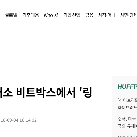
글로벌
기후대응
Who Is?
기업·산업
금융
시장·머니
시민·경
HUFF
소 비트박스에서 '링
'하이브리드
하이브리드
중국, 미국
018-09-04 18:14:02
국의 규제에