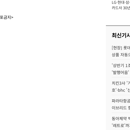
LG·현대·삼
장
카드사 30년
에 '초집중' 
배포금지>
최신기
[현장] 롯
상품 자동으
'상반기 1
'발행어음'
치킨3사 '
호'·bhc '
파라타항공 
이브리드 
동아제약 
'레트로'까