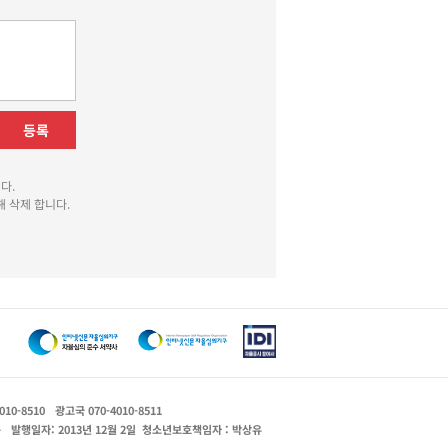
등록
다.
 삭제 합니다.
010-8510
광고국 070-4010-8511
운
발행일자: 2013년 12월 2일
청소년보호책임자 : 박상유