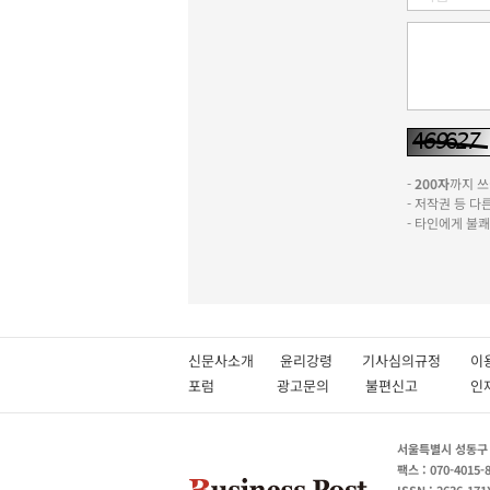
-
200자
까지 쓰실
- 저작권 등 
- 타인에게 불
신문사소개
윤리강령
기사심의규정
이
포럼
광고문의
불편신고
서울특별시 성동구 성
팩스 : 070-4015-
ISSN : 2636-171