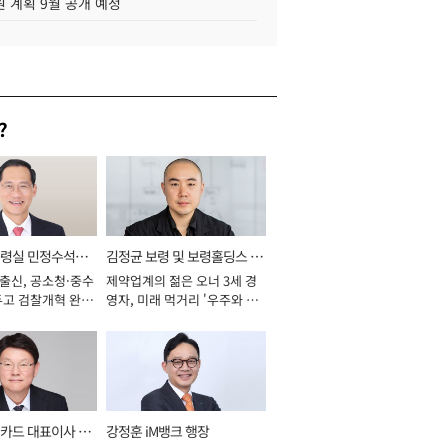
 계획 9월 공개 예정
?
통령실 민정수석비
김정균 보령 및 보령홀딩스 대
 출신, 공소청·중수
제약업계의 젊은 오너 3세 경
표이사 사장
두고 검찰개혁 완수
영자, 미래 먹거리 '우주와 헬
년]
스케어' 공들여 [2026년]
카드 대표이사 사
강정훈 iM뱅크 행장