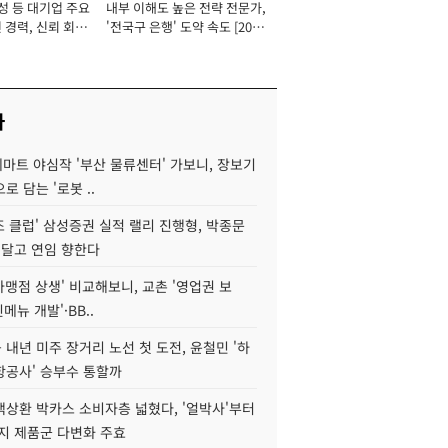
성 등 대기업 주요
내부 이해도 높은 전략 전문가,
 경력, 신뢰 회복
'전국구 은행' 도약 속도 [2026
[2026년]
년]
사
데마트 야심작 '부산 물류센터' 가보니, 장보기
로 담는 '로봇 ..
조 클럽' 삼성증권 실적 랠리 진행형, 박종문
 달고 연임 향한다
가맹점 상생' 비교해보니, 교촌 '영업권 보
신메뉴 개발'·BB..
내년 미주 장거리 노선 첫 도전, 윤철민 '하
항공사' 승부수 통할까
백상환 박카스 소비자층 넓혔다, '얼박사'부터
지 제품군 다변화 주효