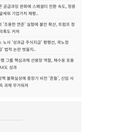
콘 공급과잉 완화에 스페셜티 전환 속도, 정몽
앞세워 기업가치 재평..
 '조용한 연준' 실험에 불안 확산, 트럼프 정
 의혹도 커져
 노사 '성과급 주식지급' 평행선, 곽노정
급' 법적 논란 벗을지..
행 그룹 핵심과제 선봉장 역할, 채수웅 포용
AX도 성과
책 불확실성에 중장기 비전 '흔들', 신임 사
설득 과제 무거워져