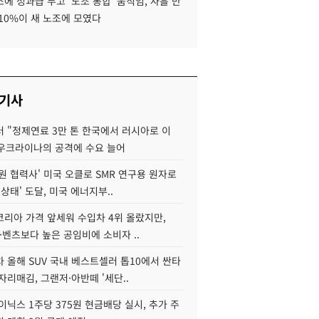
에 성과급 두고 '노조 통합' 움직임, 사흘 만
10%이 새 노조에 모였다
 기사
 "정제연료 3만 톤 한국에서 러시아로 이
 우크라이나의 공격에 수요 늘어
원 협력사' 미국 오클로 SMR 연구용 원자로
 상태' 도달, 미국 에너지부..
코리아 가격 앞세워 수입차 4위 올랐지만,
·벤츠보다 높은 공임비에 소비자 ..
 올해 SUV 국내 베스트셀러 톱10에서 싼타
자리매김, 그랜저·아반떼 '세단..
이닉스 1주당 375원 현금배당 실시, 추가 주