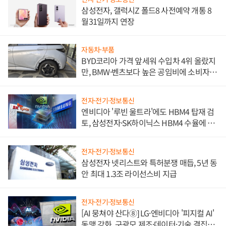
삼성전자, 갤럭시Z 폴드8 사전예약 개통 8
월31일까지 연장
자동차·부품
BYD코리아 가격 앞세워 수입차 4위 올랐지
만, BMW·벤츠보다 높은 공임비에 소비자
불만 폭발
전자·전기·정보통신
엔비디아 '루빈 울트라'에도 HBM4 탑재 검
토, 삼성전자·SK하이닉스 HBM4 수율에 주
도권 갈린다
전자·전기·정보통신
삼성전자 넷리스트와 특허분쟁 매듭, 5년 동
안 최대 1.3조 라이선스비 지급
전자·전기·정보통신
[AI 뭉쳐야 산다⑧] LG·엔비디아 '피지컬 AI'
동맹 강화, 구광모 제조·데이터·기술 결집