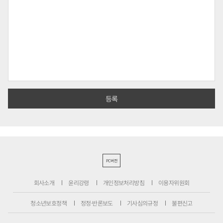
PC버전
회사소개
윤리강령
개인정보처리방침
이용자위원회
청소년보호정책
정정·반론보도
기사심의규정
불편신고