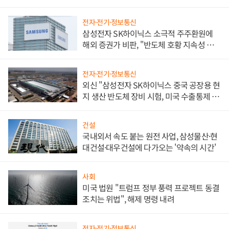
전자·전기·정보통신
삼성전자 SK하이닉스 소극적 주주환원에
해외 증권가 비판, "반도체 호황 지속성 의
문"
전자·전기·정보통신
외신 "삼성전자 SK하이닉스 중국 공장용 현
지 생산 반도체 장비 시험, 미국 수출통제 대
비"
건설
국내외서 속도 붙는 원전 사업, 삼성물산·현
대건설·대우건설에 다가오는 '약속의 시간'
사회
미국 법원 "트럼프 정부 풍력 프로젝트 동결
조치는 위법", 해제 명령 내려
전자·전기·정보통신