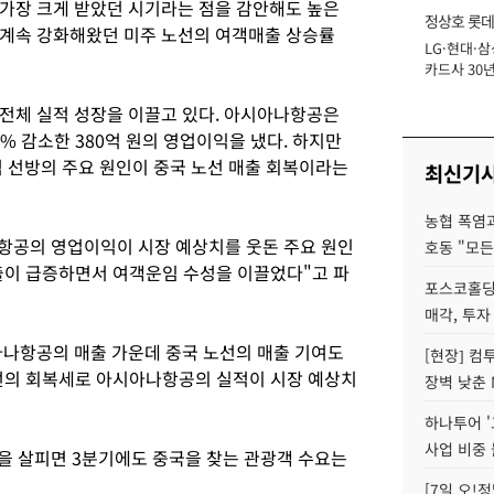
 가장 크게 받았던 시기라는 점을 감안해도 높은
정상호 롯데
 계속 강화해왔던 미주 노선의 여객매출 상승률
LG·현대·삼
장
카드사 30년
에 '초집중' 
전체 실적 성장을 이끌고 있다. 아시아나항공은
.2% 감소한 380억 원의 영업이익을 냈다. 하지만
적 선방의 주요 원인이 중국 노선 매출 회복이라는
최신기
농협 폭염과
항공의 영업이익이 시장 예상치를 웃돈 주요 원인
호동 "모든
매출이 급증하면서 여객운임 수성을 이끌었다"고 파
포스코홀딩
매각, 투자
나항공의 매출 가운데 중국 노선의 매출 기여도
[현장] 컴
노선의 회복세로 아시아나항공의 실적이 시장 예상치
장벽 낮춘 
하나투어 '
사업 비중 
등을 살피면 3분기에도 중국을 찾는 관광객 수요는
[7일 오!