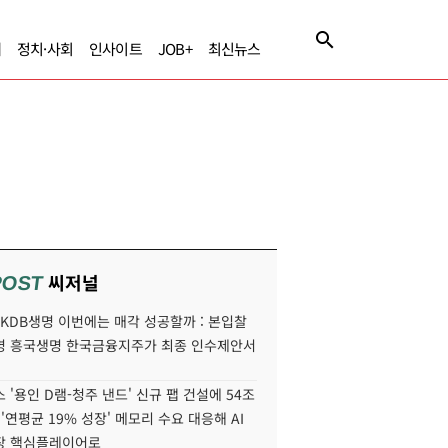
제
정치·사회
인사이트
JOB+
최신뉴스
씨저널
POST
' KDB생명 이번에는 매각 성공할까 : 본입찰
명 흥국생명 한국금융지주가 최종 인수제안서
 '용인 D램-청주 낸드' 신규 팹 건설에 54조
 '연평균 19% 성장' 메모리 수요 대응해 AI
장 핵심플레이어로