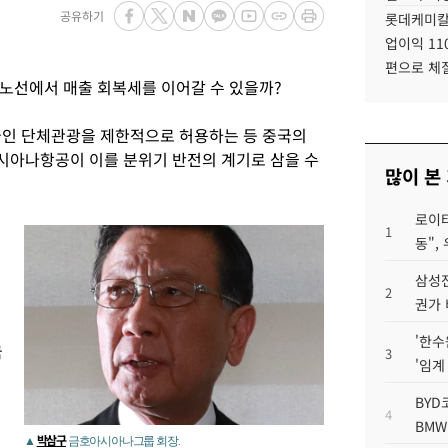
공유하기
롯데케미칼
업이익 11
편으로 체
노선에서 매출 회복세를 이어갈 수 있을까?
국인 단체관광을 제한적으로 허용하는 등 중국의
시아나항공이 이를 분위기 반전의 계기로 삼을 수
많이 본
로이터
1
동",
삼성전
2
권가 
'한수
국
3
'임계
BYD
4
BMW
박삼구
▲
금호아시아나그룹 회장.