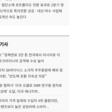
 첨단소재 포트폴리오 전환 효과로 2분기 영
01억으로 흑자전환 성공 : 대산·여수 사업재
질개선 속도 높인다
 기사
 "정제연료 3만 톤 한국에서 러시아로 이
 우크라이나의 공격에 수요 늘어
자 SK하이닉스 소극적 주주환원에 해외 증
비판, "반도체 호황 지속성 의문"
원 협력사' 미국 오클로 SMR 연구용 원자로
 상태' 도달, 미국 에너지부..
코리아 가격 앞세워 수입차 4위 올랐지만,
·벤츠보다 높은 공임비에 소비자 ..