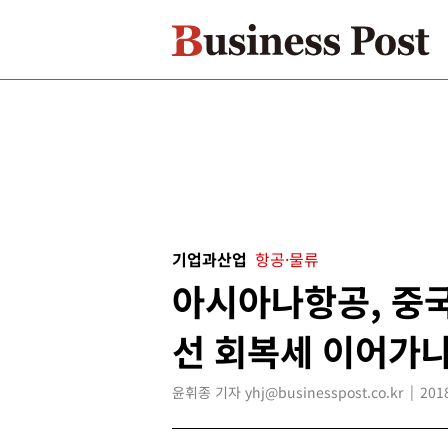
기업과산업
항공·물류
아시아나항공, 중국
선 회복세 이어가
윤휘종 기자 yhj@businesspost.co.kr
201