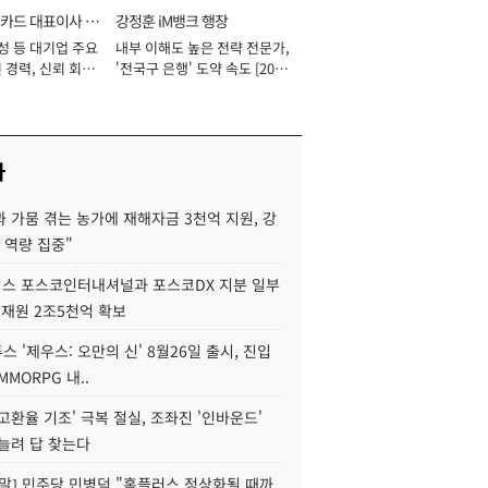
카드 대표이사 사
강정훈 iM뱅크 행장
성 등 대기업 주요
내부 이해도 높은 전략 전문가,
 경력, 신뢰 회복
'전국구 은행' 도약 속도 [2026
[2026년]
년]
사
 가뭄 겪는 농가에 재해자금 3천억 지원, 강
 역량 집중"
스 포스코인터내셔널과 포스코DX 지분 일부
 재원 2조5천억 확보
투스 '제우스: 오만의 신' 8월26일 출시, 진입
MMORPG 내..
고환율 기조' 극복 절실, 조좌진 '인바운드'
늘려 답 찾는다
정말] 민주당 민병덕 "홈플러스 정상화될 때까