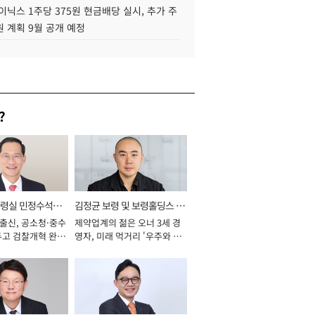
이닉스 1주당 375원 현금배당 실시, 추가 주
 계획 9월 공개 예정
?
통령실 민정수석비
김정균 보령 및 보령홀딩스 대
 출신, 공소청·중수
제약업계의 젊은 오너 3세 경
표이사 사장
두고 검찰개혁 완수
영자, 미래 먹거리 '우주와 헬
년]
스케어' 공들여 [2026년]