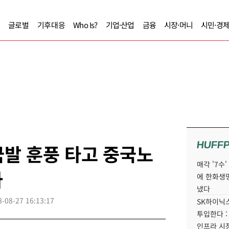
글로벌
기후대응
Who Is?
기업·산업
금융
시장·머니
시민·경
HUFF
발 훈풍 타고 중국노
매각 '7수
나
에 한화생
냈다
8-08-27 16:13:17
SK하이닉스
투입한다 :
인프라 시