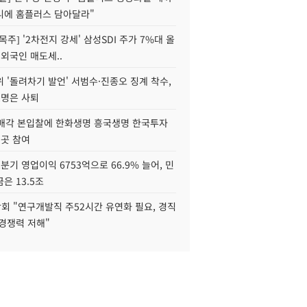
니에 홈플러스 담아달라"
목주] '2차전지 강세' 삼성SDI 주가 7%대 올
 외국인 매도세..
 '돌려차기 발언' 서범수·진종오 징계 착수,
2명은 사퇴
 매각 본입찰에 한화생명 흥국생명 한국투자
3곳 참여
분기 영업이익 6753억으로 66.9% 늘어, 민
은 13.5조
회 "연구개발직 주52시간 유연화 필요, 경직
경쟁력 저해"