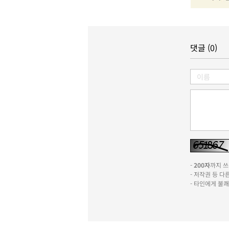
댓글 (0)
-
200자
까지 쓰실
- 저작권 등 
- 타인에게 불