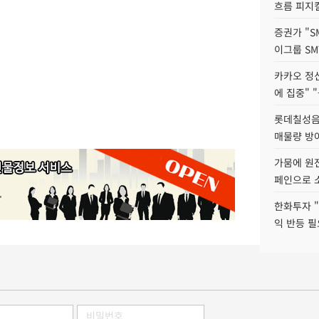
흐름 피지컬
증권가 "S
이그룹 SM
카카오 정신
에 집중" "
롯데칠성음료
매물량 방
가뭄에 원전
페인으로 소
한화투자 
익 반등 필