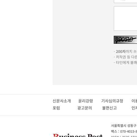
-
200자
까지 쓰실
- 저작권 등 
- 타인에게 불
신문사소개
윤리강령
기사심의규정
이
포럼
광고문의
불편신고
서울특별시 성동구 성
팩스 : 070-4015-
ISSN : 2636-171