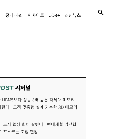
제
정치·사회
인사이트
JOB+
최신뉴스
씨저널
POST
HBM5보다 성능 8배 높은 차세대 메모리
개했다 : 고객 맞춤형 설계 가능한 3D 메모리
 노사 협상 희비 갈렸다 : 현대제철 임단협
고 포스코는 조정 연장