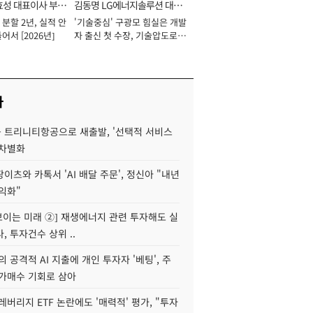
효성 대표이사 부회
김동명 LG에너지솔루션 대표
분할 2년, 실적 안
'기술중심' 구광모 힘실은 개발
이사 사장
어서 [2026년]
자 출신 첫 수장, 기술압도로
경쟁력 확보 사활 [2026년]
사
 트리니티항공으로 새출발, '선택적 서비스
 차별화
이츠와 카톡서 'AI 배달 주문', 정신아 "내년
수익화"
 보이는 미래 ②] 재생에너지 관련 투자해도 실
, 투자건수 상위 ..
 공격적 AI 지출에 개인 투자자 '베팅', 주
저가매수 기회로 삼아
레버리지 ETF 논란에도 '매력적' 평가, "투자