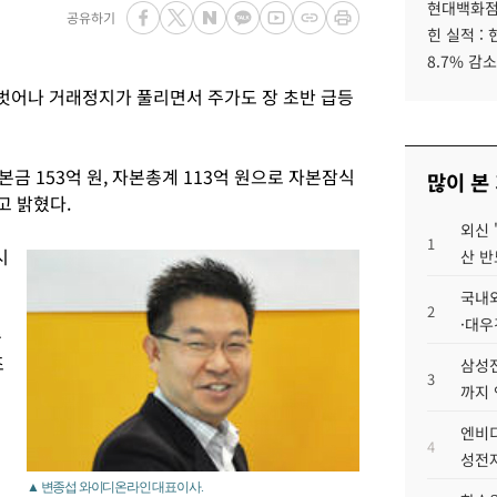
현대백화점그
공유하기
힌 실적 :
8.7% 감소
벗어나 거래정지가 풀리면서 주가도 장 초반 급등
금 153억 원, 자본총계 113억 원으로 자본잠식
많이 본
고 밝혔다.
외신 
1
시
산 반
국내외
2
·대우
증
조
삼성전
3
까지
엔비디
4
성전자
▲ 변종섭 와이디온라인 대표이사.