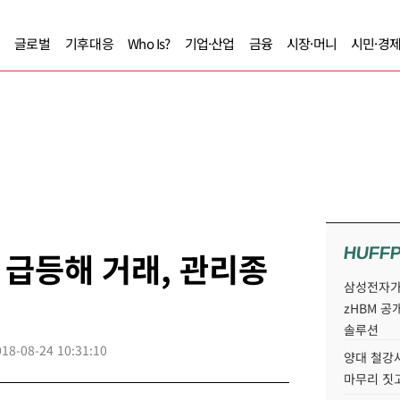
글로벌
기후대응
Who Is?
기업·산업
금융
시장·머니
시민·경
HUFF
급등해 거래, 관리종
삼성전자가 
zHBM 공
솔루션
018-08-24 10:31:10
양대 철강사
마무리 짓