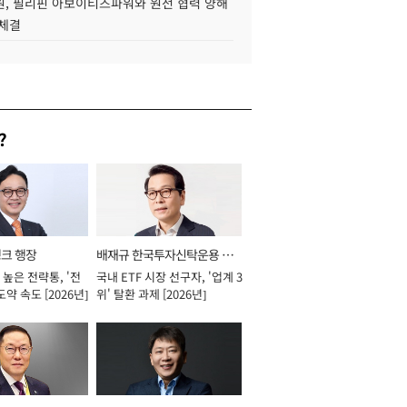
, 필리핀 아보이티즈파워와 원전 협력 양해
 체결
?
뱅크 행장
배재규 한국투자신탁운용 대
높은 전략통, '전
국내 ETF 시장 선구자, '업계 3
표이사 사장
도약 속도 [2026년]
위' 탈환 과제 [2026년]