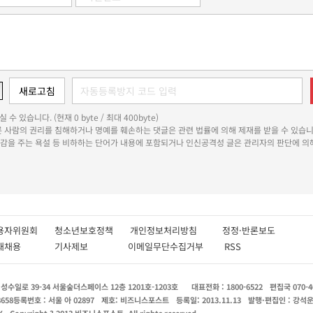
 수 있습니다. (현재 0 byte / 최대 400byte)
다른 사람의 권리를 침해하거나 명예를 훼손하는 댓글은 관련 법률에 의해 제재를 받을 수 있습니
쾌감을 주는 욕설 등 비하하는 단어가 내용에 포함되거나 인신공격성 글은 관리자의 판단에 의해
용자위원회
청소년보호정책
개인정보처리방침
정정·반론보도
인재채용
기사제보
이메일무단수집거부
RSS
수일로 39-34 서울숲더스페이스 12층 1201호-1203호
대표전화 : 1800-6522
편집국 070-4
8658
등록번호 : 서울 아 02897
제호: 비즈니스포스트
등록일: 2013.11.13
발행·편집인 : 강석
X
Copyright ? 2013 비즈니스포스트. All rights reserved.