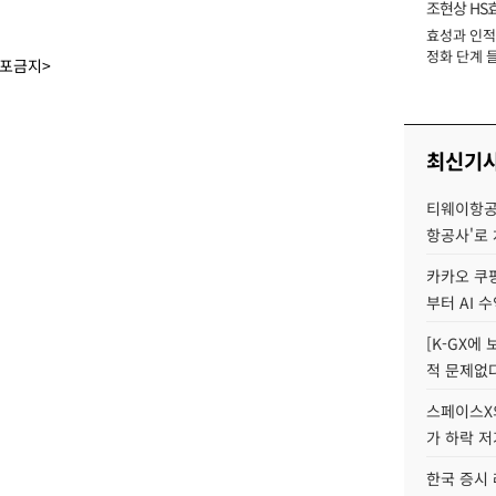
조현상 HS
효성과 인적 
장
정화 단계 들
배포금지>
최신기
티웨이항공
항공사'로
카카오 쿠팡
부터 AI 
[K-GX에
적 문제없다
스페이스X의
가 하락 
한국 증시 