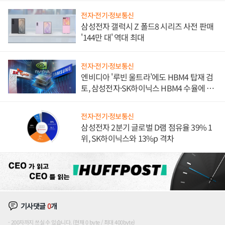
전자·전기·정보통신
삼성전자 갤럭시 Z 폴드8 시리즈 사전 판매
'144만 대' 역대 최대
전자·전기·정보통신
엔비디아 '루빈 울트라'에도 HBM4 탑재 검
토, 삼성전자·SK하이닉스 HBM4 수율에 주
도권 갈린다
전자·전기·정보통신
삼성전자 2분기 글로벌 D램 점유율 39% 1
위, SK하이닉스와 13%p 격차
기사댓글
0
개
200자까지 쓰실 수 있습니다. (현재 0 byte / 최대 400byte)