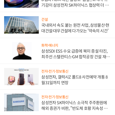
기감이 삼성전자 SK하이닉스 협상력 더 키
워
건설
국내외서 속도 붙는 원전 사업, 삼성물산·현
대건설·대우건설에 다가오는 '약속의 시간'
화학·에너지
삼성SDI ESS 수요 급증에 북미 증설 타진,
최주선 스텔란티스·GM 합작공장 건설 재추
진하나
전자·전기·정보통신
삼성전자, 갤럭시Z 폴드8 사전예약 개통 8
월31일까지 연장
전자·전기·정보통신
삼성전자 SK하이닉스 소극적 주주환원에
해외 증권가 비판, "반도체 호황 지속성 의
문"