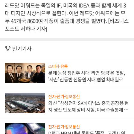
레드닷 어워드는 독일의 IF, 미국의 IDEA 등과 함께 세계 3
대 디자인 시상식으로 꼽힌다. 이번 레드닷 어워드에는 모
두 45개국 8600여 작품이 출품돼 경쟁을 벌였다. [비즈니스
포스트 서하나 기자]
인기기사
소비자·유통
롯데·농심 창업주 시대 '라면 앙금'은 옛말,
'사촌' 신동빈·신동원 시대 협업 확대일로
전자·전기·정보통신
외신 "삼성전자 SK하이닉스 중국 공장용 현
지 생산 반도체 장비 시험, 미국 수출통제 대
비"
전자·전기·정보통신
D램과 HBM 내년 물량도 '품절', 고객사 위