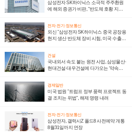
삼성전자 SK하이닉스 소극적 주주환원
에 해외 증권가 비판, "반도체 호황 지속
성 의문"
전자·전기·정보통신
외신 "삼성전자 SK하이닉스 중국 공장용
현지 생산 반도체 장비 시험, 미국 수출통
제 대비"
건설
국내외서 속도 붙는 원전 사업, 삼성물산·
현대건설·대우건설에 다가오는 '약속의
시간'
경제일반
미국 법원 "트럼프 정부 풍력 프로젝트 동
결 조치는 위법", 해제 명령 내려
전자·전기·정보통신
삼성전자, 갤럭시Z 폴드8 사전예약 개통
8월31일까지 연장