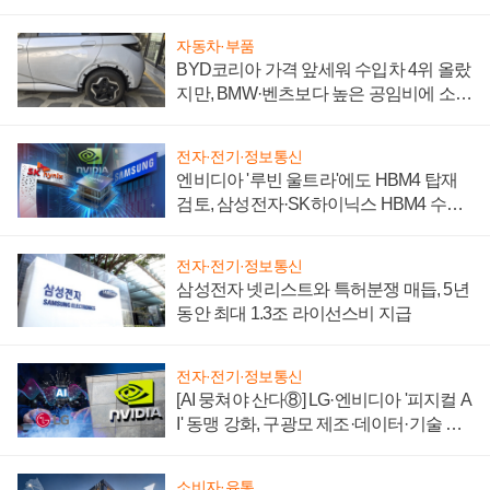
자동차·부품
BYD코리아 가격 앞세워 수입차 4위 올랐
지만, BMW·벤츠보다 높은 공임비에 소비
자 불만 폭발
전자·전기·정보통신
엔비디아 '루빈 울트라'에도 HBM4 탑재
검토, 삼성전자·SK하이닉스 HBM4 수율
에 주도권 갈린다
전자·전기·정보통신
삼성전자 넷리스트와 특허분쟁 매듭, 5년
동안 최대 1.3조 라이선스비 지급
전자·전기·정보통신
[AI 뭉쳐야 산다⑧] LG·엔비디아 '피지컬 A
I' 동맹 강화, 구광모 제조·데이터·기술 결
집해 종합 로보틱스 기업으로
소비자·유통