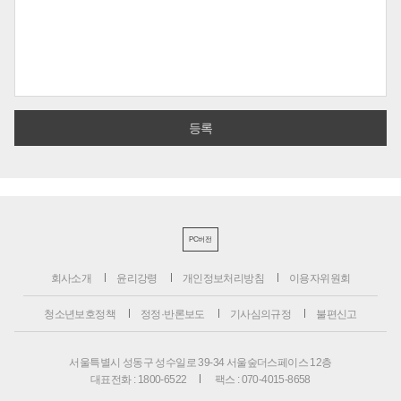
PC버전
회사소개
윤리강령
개인정보처리방침
이용자위원회
청소년보호정책
정정·반론보도
기사심의규정
불편신고
서울특별시 성동구 성수일로 39-34 서울숲더스페이스 12층
대표전화 : 1800-6522
팩스 : 070-4015-8658