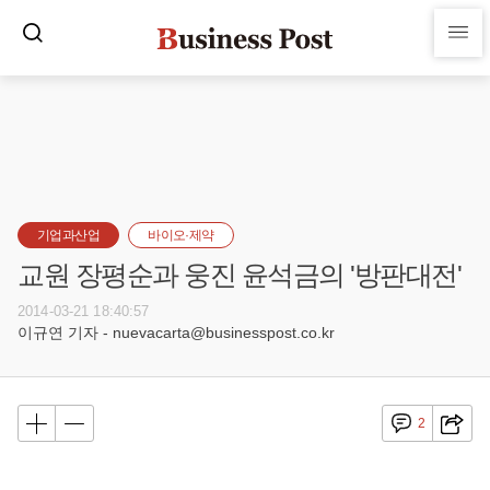
기업과산업
바이오·제약
교원 장평순과 웅진 윤석금의 '방판대전'
2014-03-21 18:40:57
이규연 기자 - nuevacarta@businesspost.co.kr
2