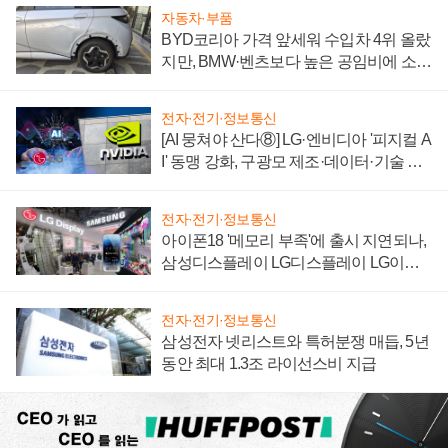
자동차·부품
BYD코리아 가격 앞세워 수입차 4위 올랐
지만, BMW·벤츠보다 높은 공임비에 소비
자 불만 폭발
전자·전기·정보통신
[AI 뭉쳐야 산다⑧] LG·엔비디아 '피지컬 A
I' 동맹 강화, 구광모 제조·데이터·기술 결
집해 종합 로보틱스 기업으로
전자·전기·정보통신
아이폰18 '메모리 부족'에 출시 지연되나,
삼성디스플레이 LG디스플레이 LG이노
텍 '탈애플' 수익 다각화 속도
전자·전기·정보통신
삼성전자 넷리스트와 특허분쟁 매듭, 5년
동안 최대 1.3조 라이선스비 지급