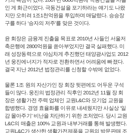
기의 욕심이 컸다. 2007년 6600억원에 극동건설을 사들
인 게 화근이었다. 극동건설을 포기하라는 얘기도 나왔
지만 오히려 1조1천억원을 투입하며 매달렸다. 승승장
구를 하다 ‘승자의 저주’를 맞은 것이다.
윤 회장은 금융계 진출을 목표로 2010년 사들인 서울저
축은행에 2800억원을 쏟아부었지만 결국 실패했다. 미
래 성장동력으로 야심차게 추진했던 태양광사업도 2012
년 웅진에너지가 적자로 전환하면서 어려움에 빠졌다.
결국 지난 2012년 법정관리를 신청할 수밖에 없었다.
물론 1조 원의 자산가인 장 회장 뒷편에도 어두운 구석
들이 많다. 웅진의 법정관리 직후인 2012년 11월 장 회
장은 생활가전 주력 업체인 교원L&C와 모기업 교원을
합병했다. 경영 효율화를 이유로 내세웠지만 사실상 ‘일
감 몰아주기’ 비난을 차단하기 위한 조처였다. 당시 교원
L&C의 매출은 100% 교원과 내부거래를 통해 발생했다.
교원L&C가 생산한 생활가전제품을 교원의 방문판매 조