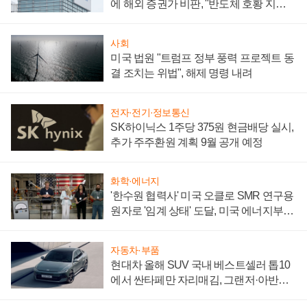
에 해외 증권가 비판, "반도체 호황 지속
성 의문"
사회
미국 법원 "트럼프 정부 풍력 프로젝트 동
결 조치는 위법", 해제 명령 내려
전자·전기·정보통신
SK하이닉스 1주당 375원 현금배당 실시,
추가 주주환원 계획 9월 공개 예정
화학·에너지
'한수원 협력사' 미국 오클로 SMR 연구용
원자로 '임계 상태' 도달, 미국 에너지부
"중요한 이정표"
자동차·부품
현대차 올해 SUV 국내 베스트셀러 톱10
에서 싼타페만 자리매김, 그랜저·아반떼
'세단 쌍끌이'로 내수 방어