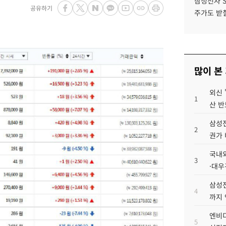
삼성전자 
공유하기
주가도 받칠
많이 본
외신 
1
산 반
삼성전
2
권가 
국내외
3
·대우
삼성전
4
까지
엔비디
5