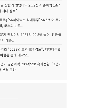
권 상반기 영업이익 2조2천억 순이익 1조7
대 최대 실적"
목주] 'SK하이닉스 최대주주' SK스퀘어 주가
려, 코스피 반도..
2분기 영업이익 1057억 29.5% 늘어, 천궁-II
기 매출..
화리츠 "2028년 초과배당 검토", 디앤디플랫
미콜론 문래 매각으..
분기 영업이익 208억으로 흑자전환, "3분기
재 본격 출하"