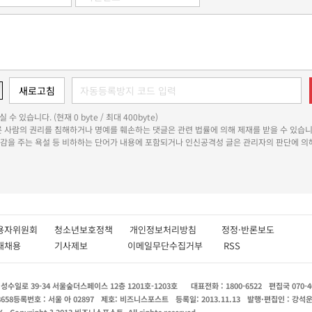
 수 있습니다. (현재 0 byte / 최대 400byte)
다른 사람의 권리를 침해하거나 명예를 훼손하는 댓글은 관련 법률에 의해 제재를 받을 수 있습니
쾌감을 주는 욕설 등 비하하는 단어가 내용에 포함되거나 인신공격성 글은 관리자의 판단에 의해
용자위원회
청소년보호정책
개인정보처리방침
정정·반론보도
인재채용
기사제보
이메일무단수집거부
RSS
수일로 39-34 서울숲더스페이스 12층 1201호-1203호
대표전화 : 1800-6522
편집국 070-4
8658
등록번호 : 서울 아 02897
제호: 비즈니스포스트
등록일: 2013.11.13
발행·편집인 : 강석
X
Copyright ? 2013 비즈니스포스트. All rights reserved.