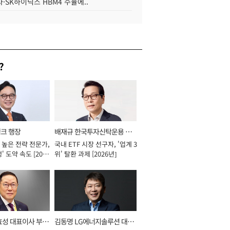
·SK하이닉스 HBM4 수율에..
?
뱅크 행장
배재규 한국투자신탁운용 대
 높은 전략 전문가,
국내 ETF 시장 선구자, '업계 3
표이사 사장
' 도약 속도 [2026
위' 탈환 과제 [2026년]
효성 대표이사 부회
김동명 LG에너지솔루션 대표