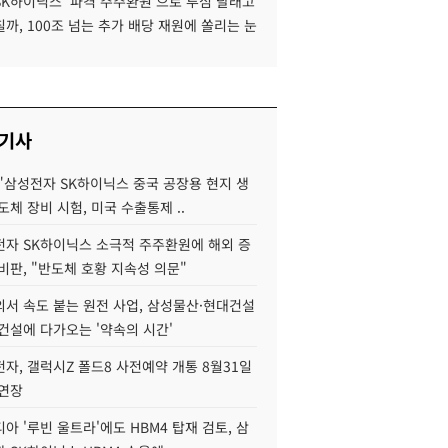
SK하이닉스 '파격 주주환원'으로 투심 달래고
까, 100조 넘는 추가 배당 재원에 쏠리는 눈
 기사
"삼성전자 SK하이닉스 중국 공장용 현지 생
도체 장비 시험, 미국 수출통제 ..
자 SK하이닉스 소극적 주주환원에 해외 증
비판, "반도체 호황 지속성 의문"
서 속도 붙는 원전 사업, 삼성물산·현대건설
건설에 다가오는 '약속의 시간'
자, 갤럭시Z 폴드8 사전예약 개통 8월31일
 연장
아 '루빈 울트라'에도 HBM4 탑재 검토, 삼