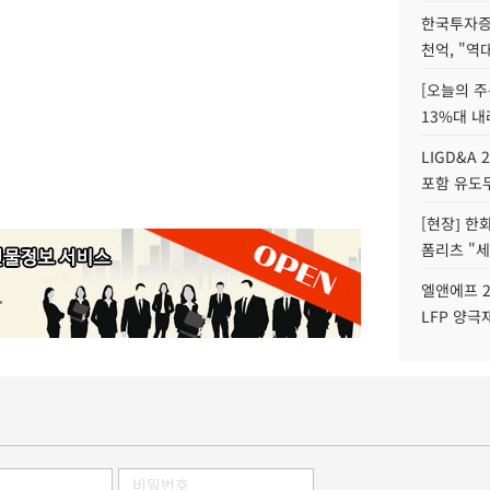
한국투자증
천억, "역
[오늘의 주
13%대 내
LIGD&A 
포함 유도무
[현장] 한
폼리츠 "세
엘앤에프 2
LFP 양극