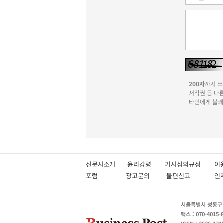
-
200자
까지 쓰실
- 저작권 등 
- 타인에게 불
신문사소개
윤리강령
기사심의규정
이
포럼
광고문의
불편신고
서울특별시 성동구 성
팩스 : 070-4015-
ISSN : 2636-171