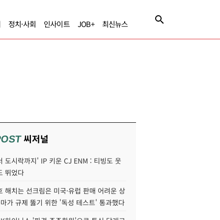
제
정치·사회
인사이트
JOB+
최신뉴스
씨저널
POST
 도시락까지' IP 키운 CJ ENM : 티빙도 웃
도 뛰었다
호 해치는 선크림은 미국·유럽 판매 어려운 상
콜마가 규제 뚫기 위한 '독성 테스트' 통과했다