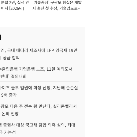
분할 2년, 실적 안
'기술중심' 구광모 힘실은 개발
이사 사장
어서 [2026년]
자 출신 첫 수장, 기술압도로
경쟁력 확보 사활 [2026년]
사
, 국내 배터리 제조사에 LFP 양극재 19만
기 공급 합의
수출입은행 기업은행 노조, 11일 여의도서
 반대' 결의대회
차이즈 놀부 법원에 회생 신청, 지난해 순손실
 9배 증가
구광모 다음 주 젠슨 황 만난다, 실리콘밸리서
' 논의 전망
 증권사 대상 국고채 담합 의혹 심의, 최대
금 가능성