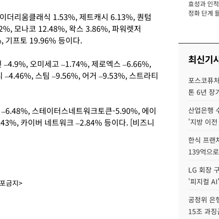
효성과 인적 
장
정화 단계 들
리움클래식 1.53%, 제트캐시 6.13%, 퀀텀
2%, 모나코 12.48%, 왁스 3.86%, 파워렛저
%, 기프토 19.96% 등이다.
최신기
4.9%, 오미세고 –1.74%, 제로엑스 –6.66%,
 –4.46%, 스팀 –9.56%, 어거 –9.53%, 스트라티
포스코퓨처엠
.
톤 6년 장
6.48%, 스테이터스네트워크토큰-5.90%, 에이
산업은행 
–6.43%, 카이버 네트워크 –2.84% 등이다. [비즈니
'지방 이전
한식 프랜
139억으로
LG 회장 
'피지컬 AI
배포금지>
공정위 은행
15조 과징