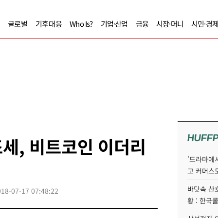
글로벌
기후대응
Who Is?
기업·산업
금융
시장·머니
시민·경
HUFF
세, 비트코인 이더리
'드라마에서
고 커머스
바닷속 산
018-07-17 07:48:22
황 : 한국