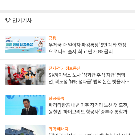
인기기사
금융
우체국 '매일이자 파킹통장' 5만 계좌 한정
으로 다시 출시, 최고 연 2.0% 금리
전자·전기·정보통신
SK하이닉스 노사 '성과급 주식 지급' 평행
선, 곽노정 'N% 성과급' 법적 논란 벗을지 주
목
항공·물류
파라타항공 내년 미주 장거리 노선 첫 도전,
윤철민 '하이브리드 항공사' 승부수 통할까
화학·에너지