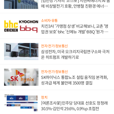
[김민정 기자의 '코스뽀'] 지엔씨에너지 AI 붐
에 비상발전기 호황, 안병철 친환경 에너지
발전전문기업 향한다
소비자·유통
치킨3사 '가맹점 상생' 비교해보니, 교촌 '영
업권 보호'·bhc '신메뉴 개발'·BBQ '원가 부
담'
전자·전기·정보통신
삼성전자, 미국 오크리지국립연구소와 극저
온 히트펌프 개발하기로
전자·전기·정보통신
SK하이닉스 통합노조 설립 움직임 본격화,
성과급 체계 불만에 3500명 결집
정치
[여론조사꽃] 민주당 당대표 선호도 정청래
30.5%·김민석 29.6%, 0.9%p 초접전