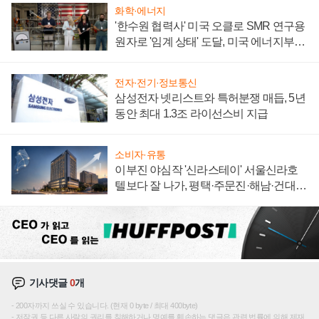
화학·에너지
'한수원 협력사' 미국 오클로 SMR 연구용
원자로 '임계 상태' 도달, 미국 에너지부
"중요한 이정표"
전자·전기·정보통신
삼성전자 넷리스트와 특허분쟁 매듭, 5년
동안 최대 1.3조 라이선스비 지급
소비자·유통
이부진 야심작 '신라스테이' 서울신라호
텔보다 잘 나가, 평택·주문진·해남·건대로
성장판 더 넓힌다
기사댓글
0
개
200자까지 쓰실 수 있습니다. (현재 0 byte / 최대 400byte)
저작권 등 다른 사람의 권리를 침해하거나 명예를 훼손하는 댓글은 관련 법률에 의해 제재