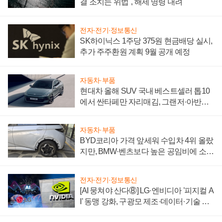
결 조치는 위법", 해제 명령 내려
전자·전기·정보통신
SK하이닉스 1주당 375원 현금배당 실시,
추가 주주환원 계획 9월 공개 예정
자동차·부품
현대차 올해 SUV 국내 베스트셀러 톱10
에서 싼타페만 자리매김, 그랜저·아반떼
'세단 쌍끌이'로 내수 방어
자동차·부품
BYD코리아 가격 앞세워 수입차 4위 올랐
지만, BMW·벤츠보다 높은 공임비에 소비
자 불만 폭발
전자·전기·정보통신
[AI 뭉쳐야 산다⑧] LG·엔비디아 '피지컬 A
I' 동맹 강화, 구광모 제조·데이터·기술 결
집해 종합 로보틱스 기업으로