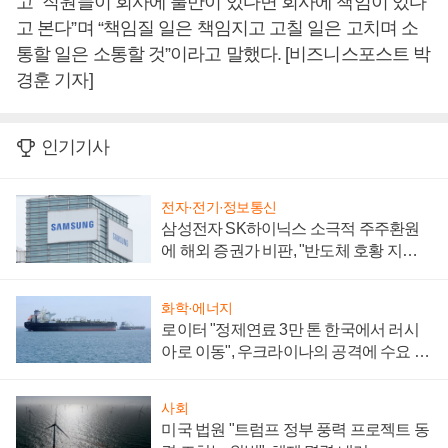
고 “직원들이 회사에 불만이 있다면 회사에 책임이 있다
고 본다”며 “책임질 일은 책임지고 고칠 일은 고치며 소
통할 일은 소통할 것”이라고 말했다. [비즈니스포스트 박
경훈 기자]
인기기사
전자·전기·정보통신
삼성전자 SK하이닉스 소극적 주주환원
에 해외 증권가 비판, "반도체 호황 지속
성 의문"
화학·에너지
로이터 "정제연료 3만 톤 한국에서 러시
아로 이동", 우크라이나의 공격에 수요 늘
어
사회
미국 법원 "트럼프 정부 풍력 프로젝트 동