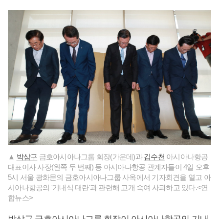
▲
박삼구
금호아시아나그룹 회장(가운데)과
김수천
아시아나항공
대표이사 사장(왼쪽 두 번째) 등 아시아나항공 관계자들이 4일 오후
5시 서울 광화문의 금호아시아나그룹 사옥에서 기자회견을 열고 아
시아나항공의 '기내식 대란'과 관련해 고개 숙여 사과하고 있다.<연
합뉴스>