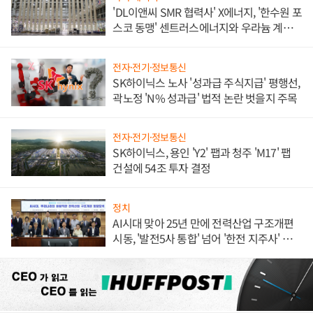
'DL이앤씨 SMR 협력사' X에너지, '한수원 포
스코 동맹' 센트러스에너지와 우라늄 계약
체결
전자·전기·정보통신
SK하이닉스 노사 '성과급 주식지급' 평행선,
곽노정 'N% 성과급' 법적 논란 벗을지 주목
전자·전기·정보통신
SK하이닉스, 용인 'Y2' 팹과 청주 'M17' 팹
건설에 54조 투자 결정
정치
AI시대 맞아 25년 만에 전력산업 구조개편
시동, '발전5사 통합' 넘어 '한전 지주사' 재편
론도