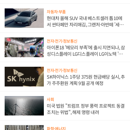
한 이정표"
자동차·부품
현대차 올해 SUV 국내 베스트셀러 톱10에
서 싼타페만 자리매김, 그랜저·아반떼 '세단
쌍끌이'로 내수 방어
전자·전기·정보통신
아이폰18 '메모리 부족'에 출시 지연되나, 삼
성디스플레이 LG디스플레이 LG이노텍 '탈
애플' 수익 다각화 속도
전자·전기·정보통신
SK하이닉스 1주당 375원 현금배당 실시, 추
가 주주환원 계획 9월 공개 예정
사회
미국 법원 "트럼프 정부 풍력 프로젝트 동결
조치는 위법", 해제 명령 내려
화학·에너지