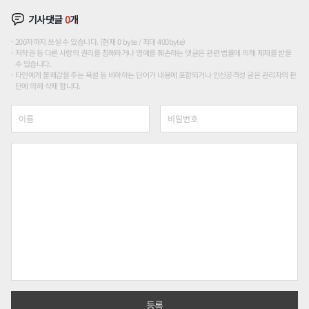
기사댓글
0
개
200자까지 쓰실 수 있습니다. (현재 0 byte / 최대 400byte)
저작권 등 다른 사람의 권리를 침해하거나 명예를 훼손하는 댓글은 관련 법률에 의해 제재를 받을
수 있습니다.
타인에게 불쾌감을 주는 욕설 등 비하하는 단어가 내용에 포함되거나 인신공격성 글은 관리자의 판
단에 의해 삭제 합니다.