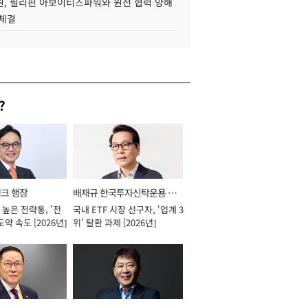
, 필리핀 아보이티즈파워와 원전 협력 양해
 체결
?
뱅크 행장
배재규 한국투자신탁운용 대
높은 전략통, '전
국내 ETF 시장 선구자, '업계 3
표이사 사장
도약 속도 [2026년]
위' 탈환 과제 [2026년]