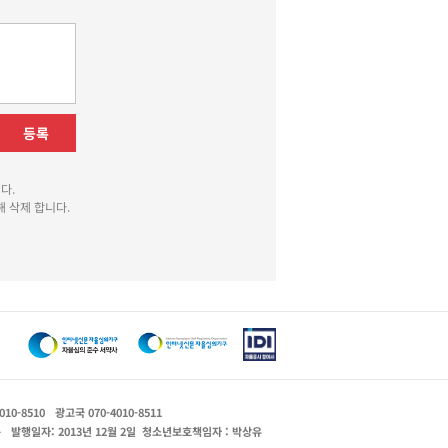
등록
다.
 삭제 합니다.
010-8510
광고국 070-4010-8511
운
발행일자: 2013년 12월 2일
청소년보호책임자 : 박상유