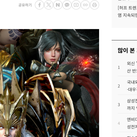
공유하기
[허프 트렌
염 지속되
많이 본
외신 
1
산 반
국내외
2
·대우
삼성전
3
까지
엔비디
4
성전자