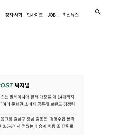
제
정치·사회
인사이트
JOB+
최신뉴스
씨저널
POST
스는 말레이시아 휠라 매장을 왜 14개까지
 "여러 문화권 소비자 공존해 브랜드 경쟁력
융그룹 김남구 장남 김동윤 '경영수업 본격
분은 0.6%에서 멈췄는데 승계 비용 조 단위로