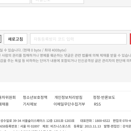
 수 있습니다. (현재 0 byte / 최대 400byte)
다른 사람의 권리를 침해하거나 명예를 훼손하는 댓글은 관련 법률에 의해 제재를 받을 수 있습니
쾌감을 주는 욕설 등 비하하는 단어가 내용에 포함되거나 인신공격성 글은 관리자의 판단에 의해
용자위원회
청소년보호정책
개인정보처리방침
정정·반론보도
인재채용
기사제보
이메일무단수집거부
RSS
수일로 39-34 서울숲더스페이스 12층 1201호-1203호
대표전화 : 1800-6522
편집국 070-4
8658
등록번호 : 서울 아 02897
제호: 비즈니스포스트
등록일: 2013.11.13
발행·편집인 : 강석