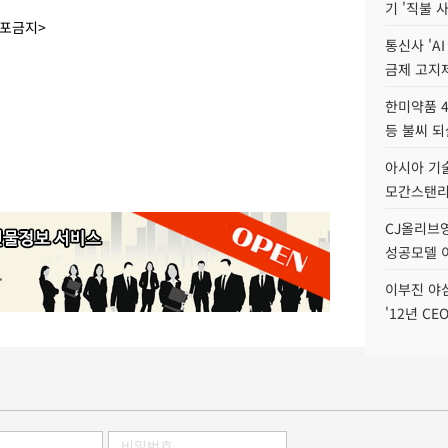
기 '직불 
배포금지>
통신사 'A
금제 고지제
한미약품 4
등 불씨 
아시아 기술
모간스탠리 
CJ올리브영
성공모델 
이부진 야
'12년 CE