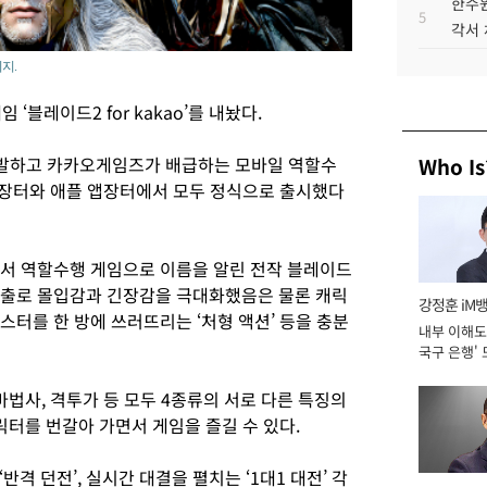
한수원
5
각서
미지.
‘블레이드2 for kakao’를 내놨다.
발하고 카카오게임즈가 배급하는 모바일 역할수
Who Is
구글 앱장터와 애플 앱장터에서 모두 정식으로 출시했다
o에서 역할수행 게임으로 이름을 알린 전작 블레이드
연출로 몰입감과 긴장감을 극대화했음은 물론 캐릭
강정훈 iM
몬스터를 한 방에 쓰러뜨리는 ‘처형 액션’ 등을 충분
내부 이해도 
국구 은행' 
, 마법사, 격투가 등 모두 4종류의 서로 다른 특징의
터를 번갈아 가면서 게임을 즐길 수 있다.
격 던전’, 실시간 대결을 펼치는 ‘1대1 대전’ 각