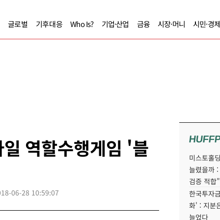
글로벌
기후대응
Who Is?
기업·산업
금융
시장·머니
시민·경
HUFF
일 역할수행게임 '블
미스토홀딩
늘렸을까 :
검증 적합"
018-06-28 10:59:07
한국투자금
화' : 지
늘었다