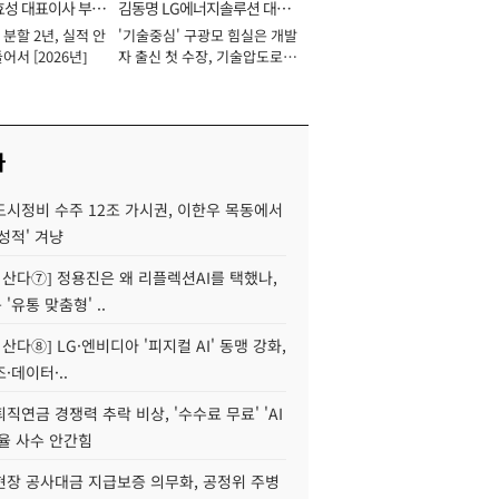
효성 대표이사 부회
김동명 LG에너지솔루션 대표
분할 2년, 실적 안
'기술중심' 구광모 힘실은 개발
이사 사장
어서 [2026년]
자 출신 첫 수장, 기술압도로
경쟁력 확보 사활 [2026년]
사
도시정비 수주 12조 가시권, 이한우 목동에서
성적' 겨냥
야 산다⑦] 정용진은 왜 리플렉션AI를 택했나,
'유통 맞춤형' ..
 산다⑧] LG·엔비디아 '피지컬 AI' 동맹 강화,
·데이터·..
직연금 경쟁력 추락 비상, '수수료 무료' 'AI
율 사수 안간힘
현장 공사대금 지급보증 의무화, 공정위 주병