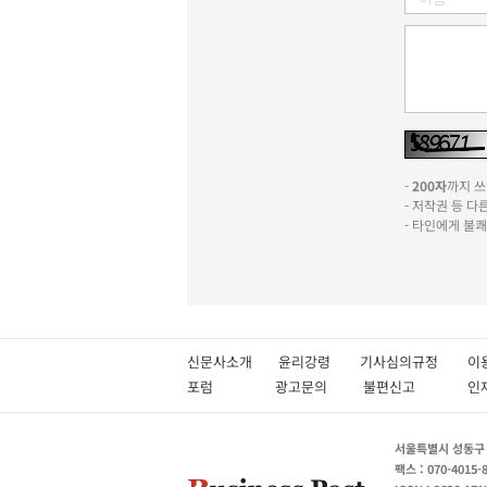
-
200자
까지 쓰실
- 저작권 등 
- 타인에게 불
신문사소개
윤리강령
기사심의규정
이
포럼
광고문의
불편신고
서울특별시 성동구 성
팩스 : 070-4015-