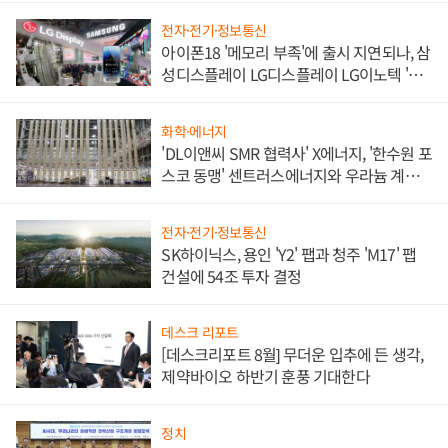
전자·전기·정보통신
아이폰18 '메모리 부족'에 출시 지연되나, 삼
성디스플레이 LG디스플레이 LG이노텍 '탈
애플' 수익 다각화 속도
화학·에너지
'DL이앤씨 SMR 협력사' X에너지, '한수원 포
스코 동맹' 센트러스에너지와 우라늄 계약
체결
전자·전기·정보통신
SK하이닉스, 용인 'Y2' 팹과 청주 'M17' 팹
건설에 54조 투자 결정
데스크 리포트
[데스크리포트 8월] 무더운 입추에 든 생각,
제약바이오 하반기 훈풍 기대한다
정치