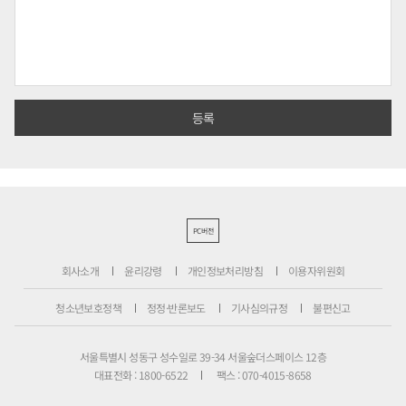
PC버전
회사소개
윤리강령
개인정보처리방침
이용자위원회
청소년보호정책
정정·반론보도
기사심의규정
불편신고
서울특별시 성동구 성수일로 39-34 서울숲더스페이스 12층
대표전화 : 1800-6522
팩스 : 070-4015-8658