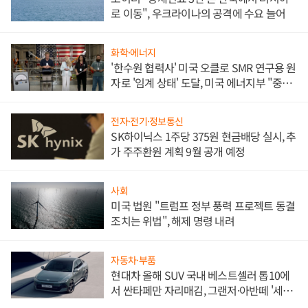
로 이동", 우크라이나의 공격에 수요 늘어
화학·에너지
'한수원 협력사' 미국 오클로 SMR 연구용 원
자로 '임계 상태' 도달, 미국 에너지부 "중요
한 이정표"
전자·전기·정보통신
SK하이닉스 1주당 375원 현금배당 실시, 추
가 주주환원 계획 9월 공개 예정
사회
미국 법원 "트럼프 정부 풍력 프로젝트 동결
조치는 위법", 해제 명령 내려
자동차·부품
현대차 올해 SUV 국내 베스트셀러 톱10에
서 싼타페만 자리매김, 그랜저·아반떼 '세단
쌍끌이'로 내수 방어