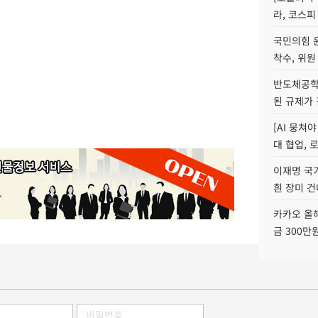
라, 코스피
국민의힘 
착수, 위원
반도체공학
된 규제가 
[AI 뭉쳐
대 협업, 
이재명 국
흰 장미 건
카카오 올해
금 300만