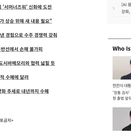
[AI
의 '서머너즈워' 신화에 도전
5
강화,
가 상승 위해 새 내용 필요"
 낸 경험으로 수주 경쟁력 갖춰
Who Is
유운반선에서 손해 불가피
 도시바메모리와 협력 넓힐 듯
적 수혜에 달려
한찬식 대
양화 추세로 내년까지 수혜
'정통 검사'
서관
청 출범 앞
맡아 [2026
배포금지>