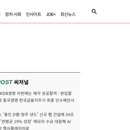
제
정치·사회
인사이트
JOB+
최신뉴스
씨저널
POST
' KDB생명 이번에는 매각 성공할까 : 본입찰
명 흥국생명 한국금융지주가 최종 인수제안서
 '용인 D램-청주 낸드' 신규 팹 건설에 54조
 '연평균 19% 성장' 메모리 수요 대응해 AI
장 핵심플레이어로