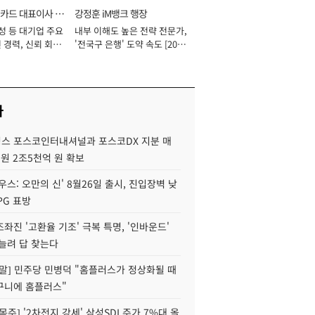
카드 대표이사 사
강정훈 iM뱅크 행장
성 등 대기업 주요
내부 이해도 높은 전략 전문가,
 경력, 신뢰 회복
'전국구 은행' 도약 속도 [2026
[2026년]
년]
사
스 포스코인터내셔널과 포스코DX 지분 매
재원 2조5천억 원 확보
우스: 오만의 신' 8월26일 출시, 진입장벽 낮
PG 표방
좌진 '고환율 기조' 극복 특명, '인바운드'
늘려 답 찾는다
정말] 민주당 민병덕 "홈플러스가 정상화될 때
구니에 홈플러스"
목주] '2차전지 강세' 삼성SDI 주가 7%대 올