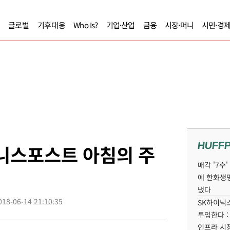
글로벌
기후대응
Who Is?
기업·산업
금융
시장·머니
시민·경
HUFF
즈니스포스트 아침의 주
매각 '7수
에 한화생
냈다
018-06-14 21:10:35
SK하이닉스
투입한다 :
인프라 시