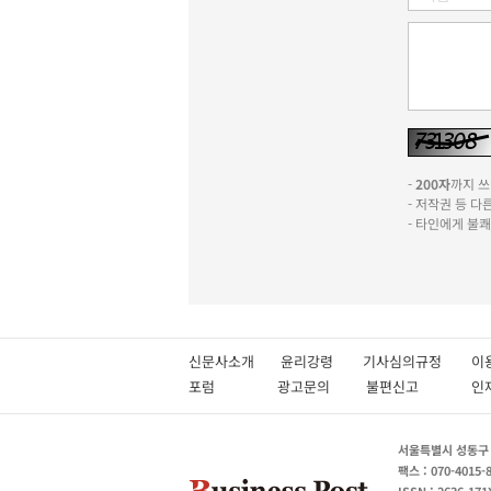
-
200자
까지 쓰실
- 저작권 등 
- 타인에게 불
신문사소개
윤리강령
기사심의규정
이
포럼
광고문의
불편신고
서울특별시 성동구 성
팩스 : 070-4015-
ISSN : 2636-171