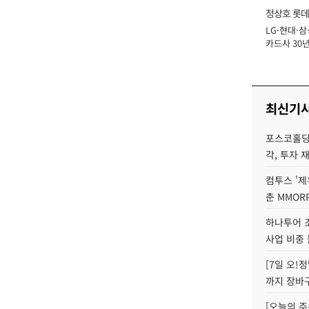
정상호 롯데
LG·현대·삼
장
카드사 30년
에 '초집중' 
최신기
포스코홀딩
각, 투자 
컴투스 '제
춘 MMOR
하나투어 조
사업 비중 
[7일 오!
까지 장바
[오늘의 주