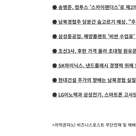
● 송병준, 컴투스 '스카이랜더스'로 제2
● 남북경협주 당분간 숨고르기 예상, "주
● 삼성중공업, 해양플랜트 '비싼 수업료'
● 조선3사, 후판 가격 올라 초대형 원
● SK하이닉스, 낸드플래시 경쟁력 위해
● 현대건설 주가의 향배는 남북경협 실질
● LG이노텍과 삼성전기, 스마트폰 고사
<저작권자(c) 비즈니스포스트 무단전재 및 재