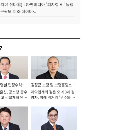
 뭉쳐야 산다⑧] LG·엔비디아 '피지컬 AI' 동맹
 구광모 제조·데이터·..
?
통령실 민정수석비
김정균 보령 및 보령홀딩스 대
 출신, 공소청·중수
제약업계의 젊은 오너 3세 경
표이사 사장
두고 검찰개혁 완수
영자, 미래 먹거리 '우주와 헬
년]
스케어' 공들여 [2026년]