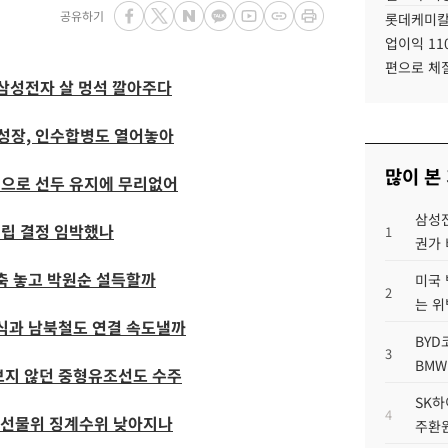
공유하기
롯데케미칼
업이익 11
편으로 체
 삼성전자 살 멍석 깔아주다
 성장, 인수합병도 열어놓아
많이 본
력으로 선두 유지에 무리없어
삼성전
설립 결정 임박했나
1
권가 
축 놓고 박원순 설득할까
미국 
2
는 위
영식과 남북철도 연결 속도낼까
BYD
3
BMW
보지 않던 중형유조선도 수주
SK하
4
권선물위 징계수위 낮아지나
주환원