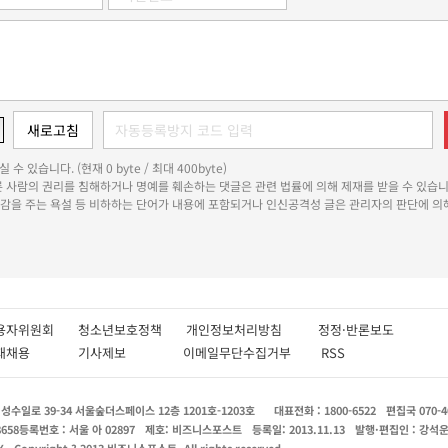
 수 있습니다. (현재 0 byte / 최대 400byte)
다른 사람의 권리를 침해하거나 명예를 훼손하는 댓글은 관련 법률에 의해 제재를 받을 수 있습니
쾌감을 주는 욕설 등 비하하는 단어가 내용에 포함되거나 인신공격성 글은 관리자의 판단에 의해
용자위원회
청소년보호정책
개인정보처리방침
정정·반론보도
인재채용
기사제보
이메일무단수집거부
RSS
수일로 39-34 서울숲더스페이스 12층 1201호-1203호
대표전화 : 1800-6522
편집국 070-4
8658
등록번호 : 서울 아 02897
제호: 비즈니스포스트
등록일: 2013.11.13
발행·편집인 : 강석
X
Copyright ? 2013 비즈니스포스트. All rights reserved.