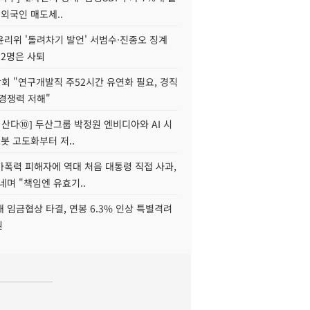
 외국인 매도세..
윤리위 '돌려차기 발언' 서범수·진종오 징계
 2명은 사퇴
회 "연구개발직 주52시간 유연화 필요, 경직
경쟁력 저해"
야 산다⑩] 두산그룹 박정원 엔비디아와 AI 시
로봇 고도화부터 저..
가폭력 피해자에 역대 처음 대통령 직접 사과,
네며 "책임엔 유효기..
 임금협상 타결, 연봉 6.3% 인상 특별격려
원