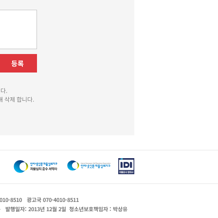
등록
다.
 삭제 합니다.
010-8510
광고국 070-4010-8511
운
발행일자: 2013년 12월 2일
청소년보호책임자 : 박상유