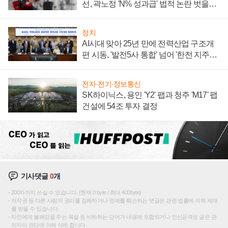
선, 곽노정 'N% 성과급' 법적 논란 벗을지
주목
정치
AI시대 맞아 25년 만에 전력산업 구조개
편 시동, '발전5사 통합' 넘어 '한전 지주사'
재편론도
전자·전기·정보통신
SK하이닉스, 용인 'Y2' 팹과 청주 'M17' 팹
건설에 54조 투자 결정
기사댓글
0
개
200자까지 쓰실 수 있습니다. (현재 0 byte / 최대 400byte)
저작권 등 다른 사람의 권리를 침해하거나 명예를 훼손하는 댓글은 관련 법률에 의해 제재
를 받을 수 있습니다.
타인에게 불쾌감을 주는 욕설 등 비하하는 단어가 내용에 포함되거나 인신공격성 글은 관
리자의 판단에 의해 삭제 합니다.