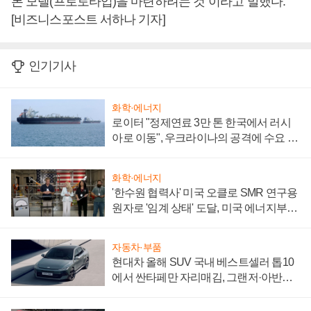
본 모델(프로토타입)을 마련하려는 것”이라고 말했다.
[비즈니스포스트 서하나 기자]
인기기사
화학·에너지
로이터 "정제연료 3만 톤 한국에서 러시
아로 이동", 우크라이나의 공격에 수요 늘
어
화학·에너지
'한수원 협력사' 미국 오클로 SMR 연구용
원자로 '임계 상태' 도달, 미국 에너지부
"중요한 이정표"
자동차·부품
현대차 올해 SUV 국내 베스트셀러 톱10
에서 싼타페만 자리매김, 그랜저·아반떼
'세단 쌍끌이'로 내수 방어