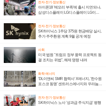
전자·전기·정보통신
아이폰18 '메모리 부족'에 출시 지연되나,
삼성디스플레이 LG디스플레이 LG이노
텍 '탈애플' 수익 다각화 속도
전자·전기·정보통신
SK하이닉스 1주당 375원 현금배당 실시,
추가 주주환원 계획 9월 공개 예정
사회
미국 법원 "트럼프 정부 풍력 프로젝트 동
결 조치는 위법", 해제 명령 내려
화학·에너지
'DL이앤씨 SMR 협력사' X에너지, '한수원
포스코 동맹' 센트러스에너지와 우라늄
계약 체결
전자·전기·정보통신
SK하이닉스 노사 '성과급 주식지급' 평행