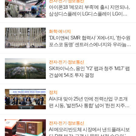
전자·전기·정보통신
아이폰18 '메모리 부족'에 출시 지연되나,
삼성디스플레이 LG디스플레이 LG이노
텍 '탈애플' 수익 다각화 속도
화학·에너지
'DL이앤씨 SMR 협력사' X에너지, '한수원
포스코 동맹' 센트러스에너지와 우라늄
계약 체결
전자·전기·정보통신
SK하이닉스, 용인 'Y2' 팹과 청주 'M17' 팹
건설에 54조 투자 결정
정치
AI시대 맞아 25년 만에 전력산업 구조개
편 시동, '발전5사 통합' 넘어 '한전 지주사'
재편론도
전자·전기·정보통신
AI 메모리반도체 시장에서 낸드플래시보