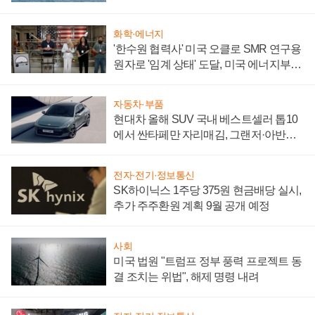
어
화학·에너지
'한수원 협력사' 미국 오클로 SMR 연구용
원자로 '임계 상태' 도달, 미국 에너지부
"중요한 이정표"
자동차·부품
현대차 올해 SUV 국내 베스트셀러 톱10
에서 싼타페만 자리매김, 그랜저·아반떼
'세단 쌍끌이'로 내수 방어
전자·전기·정보통신
SK하이닉스 1주당 375원 현금배당 실시,
추가 주주환원 계획 9월 공개 예정
사회
미국 법원 "트럼프 정부 풍력 프로젝트 동
결 조치는 위법", 해제 명령 내려