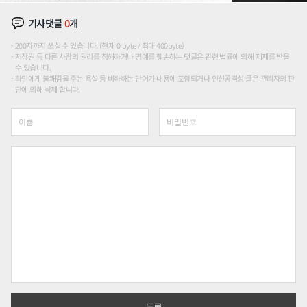
기사댓글
0
개
200자까지 쓰실 수 있습니다. (현재 0 byte / 최대 400byte)
저작권 등 다른 사람의 권리를 침해하거나 명예를 훼손하는 댓글은 관련 법률에 의해 제재를 받을
수 있습니다.
타인에게 불쾌감을 주는 욕설 등 비하하는 단어가 내용에 포함되거나 인신공격성 글은 관리자의 판
단에 의해 삭제 합니다.