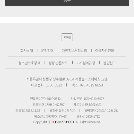
PC버전
회사소개
윤리강령
개인정보처리방침
이용자위원회
청소년보호정책
정정·반론보도
기사심의규정
불편신고
서울특별시 성동구 성수일로 39-34 서울숲더스페이스 12층
대표전화 : 1800-6522
팩스 : 070-4015-8658
편집국 : 070-4010-8512
사업본부 : 070-4010-7078
등록번호 : 서울 아 02897
제호 : 비즈니스포스트
등록일: 2013.11.13
발행·편집인 : 강석운
발행일자: 2013년 12월 2일
청소년보호책임자 : 강석운
ISSN : 2636-171X
Copyright ⓒ
B
USINESSPOST
. All rights reserved.