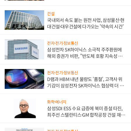
비"
건설
국내외서 속도 붙는 원전 사업, 삼성물산·현
대건설·대우건설에 다가오는 '약속의 시간'
전자·전기·정보통신
삼성전자 SK하이닉스 소극적 주주환원에
해외 증권가 비판, "반도체 호황 지속성 의
문"
전자·전기·정보통신
D램과 HBM 내년 물량도 '품절', 고객사 위
기감이 삼성전자 SK하이닉스 협상력 더 키
워
화학·에너지
삼성SDI ESS 수요 급증에 북미 증설 타진,
최주선 스텔란티스·GM 합작공장 건설 재추
진하나