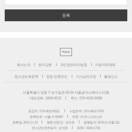
PC버전
회사소개
윤리강령
개인정보처리방침
이용자위원회
청소년보호정책
정정·반론보도
기사심의규정
불편신고
서울특별시 성동구 성수일로 39-34 서울숲더스페이스 12층
대표전화 : 1800-6522
팩스 : 070-4015-8658
편집국 : 070-4010-8512
사업본부 : 070-4010-7078
등록번호 : 서울 아 02897
제호 : 비즈니스포스트
등록일: 2013.11.13
발행·편집인 : 강석운
발행일자: 2013년 12월 2일
청소년보호책임자 : 강석운
ISSN : 2636-171X