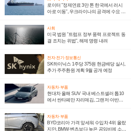
로이터 "정제연료 3만 톤 한국에서 러시
아로 이동", 우크라이나의 공격에 수요 늘
어
사회
미국 법원 "트럼프 정부 풍력 프로젝트 동
결 조치는 위법", 해제 명령 내려
전자·전기·정보통신
SK하이닉스 1주당 375원 현금배당 실시,
추가 주주환원 계획 9월 공개 예정
자동차·부품
현대차 올해 SUV 국내 베스트셀러 톱10
에서 싼타페만 자리매김, 그랜저·아반떼
'세단 쌍끌이'로 내수 방어
자동차·부품
BYD코리아 가격 앞세워 수입차 4위 올랐
지만, BMW·벤츠보다 높은 공임비에 소비