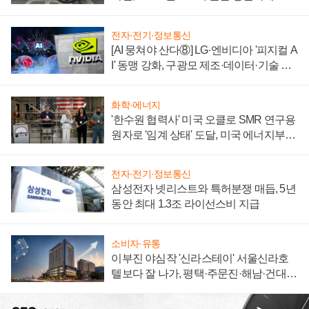
자 불만 폭발
전자·전기·정보통신
[AI 뭉쳐야 산다⑧] LG·엔비디아 '피지컬 A
I' 동맹 강화, 구광모 제조·데이터·기술 결
집해 종합 로보틱스 기업으로
화학·에너지
'한수원 협력사' 미국 오클로 SMR 연구용
원자로 '임계 상태' 도달, 미국 에너지부
"중요한 이정표"
전자·전기·정보통신
삼성전자 넷리스트와 특허분쟁 매듭, 5년
동안 최대 1.3조 라이선스비 지급
소비자·유통
이부진 야심작 '신라스테이' 서울신라호
텔보다 잘 나가, 평택·주문진·해남·건대로
성장판 더 넓힌다