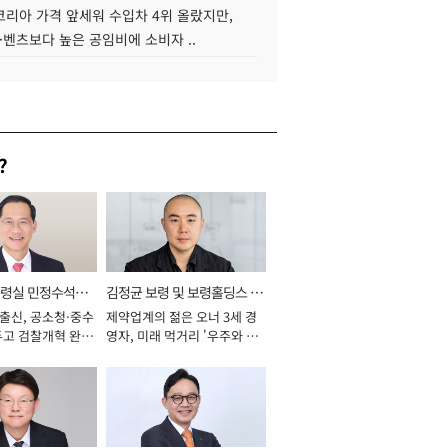
코리아 가격 앞세워 수입차 4위 올랐지만,
·벤츠보다 높은 공임비에 소비자 ..
?
통령실 민정수석비
김정균 보령 및 보령홀딩스 대
 출신, 공소청·중수
제약업계의 젊은 오너 3세 경
표이사 사장
두고 검찰개혁 완수
영자, 미래 먹거리 '우주와 헬
년]
스케어' 공들여 [2026년]