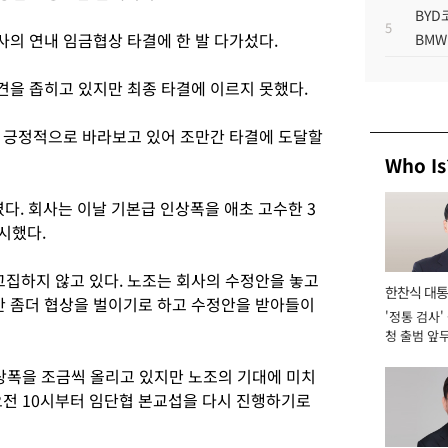
BYD
5
의 연내 임금협상 타결에 한 발 다가섰다.
BMW
을 좁히고 있지만 최종 타결에 이르지 못했다.
 긍정적으로 바라보고 있어 조만간 타결에 도달할
Who Is
였다. 회사는 이날 기본급 인상폭을 애초 고수한 3
시했다.
고집하지 않고 있다. 노조는 회사의 수정안을 놓고
한찬식 대
 좀더 협상을 벌이기로 하고 수정안을 받아들이
'정통 검사'
서관
청 출범 앞
맡아 [2026
상폭을 조금씩 올리고 있지만 노조의 기대에 미치
 오전 10시부터 임단협 본교섭을 다시 진행하기로