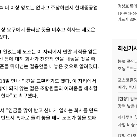
정상호 롯데
이후 더 이상 양보는 없다고 주장하면서 현대중공업
LG·현대·삼
장
카드사 30년
에 '초집중' 
인상 요구에서 물러날 뜻을 비추고 회사도 새로운
있다.
최신기
을 열었는데 노조는 이 자리에서 연말 퇴직을 앞둔
 등에 대해 회사가 전향적 안을 내놓을 것을 촉
농협 폭염과
준을 뛰어넘는 절충안을 내놓은 것으로 알려졌다.
호동 "모든
포스코홀딩
18일 만나 의견을 교환하기도 했다. 이 자리에서
매각, 투자
원 밖에 되지 않는 젊은 조합원들의 어려움을 해소할
 한다”고 촉구했다.
[현장] 컴
장벽 낮춘 
서 “임금을 많이 받고 신나게 일하는 회사를 만드
 반드시 흑자로 돌려 놓을 테니 노조가 힘을 보태
하나투어 '
사업 비중 
[7일 오!