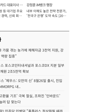
카드 대표이사 사
강정훈 iM뱅크 행장
성 등 대기업 주요
내부 이해도 높은 전략 전문가,
 경력, 신뢰 회복
'전국구 은행' 도약 속도 [2026
[2026년]
년]
사
 가뭄 겪는 농가에 재해자금 3천억 지원, 강
 역량 집중"
스 포스코인터내셔널과 포스코DX 지분 일부
 재원 2조5천억 확보
투스 '제우스: 오만의 신' 8월26일 출시, 진입
MMORPG 내..
고환율 기조' 극복 절실, 조좌진 '인바운드'
늘려 답 찾는다
정말] 민주당 민병덕 "홈플러스 정상화될 때까