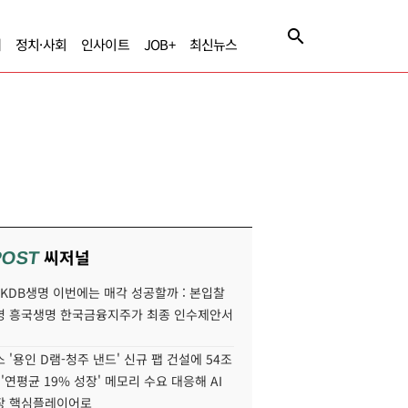
제
정치·사회
인사이트
JOB+
최신뉴스
씨저널
POST
' KDB생명 이번에는 매각 성공할까 : 본입찰
명 흥국생명 한국금융지주가 최종 인수제안서
 '용인 D램-청주 낸드' 신규 팹 건설에 54조
 '연평균 19% 성장' 메모리 수요 대응해 AI
장 핵심플레이어로