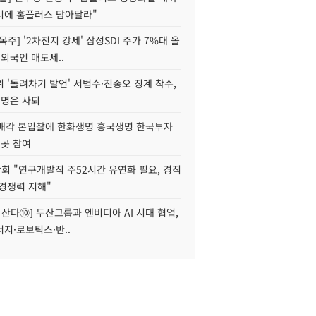
니에 홈플러스 담아달라"
목주] '2차전지 강세' 삼성SDI 주가 7%대 올
 외국인 매도세..
 '돌려차기 발언' 서범수·진종오 징계 착수,
2명은 사퇴
 매각 본입찰에 한화생명 흥국생명 한국투자
3곳 참여
회 "연구개발직 주52시간 유연화 필요, 경직
경쟁력 저해"
야 산다⑩] 두산그룹과 엔비디아 AI 시대 협업,
지·로보틱스·반..