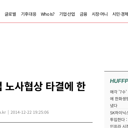
글로벌
기후대응
Who Is?
기업·산업
금융
시장·머니
시민·경
HUFF
 노사협상 타결에 한
매각 '7수
에 한화생
냈다
.kr
2014-12-22 19:25:06
SK하이닉스
투입한다 :
인프라 시