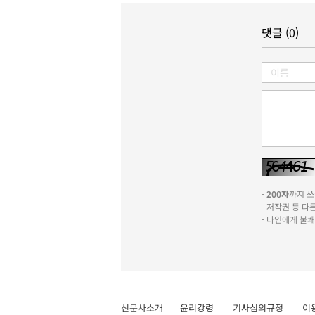
댓글 (0)
-
200자
까지 쓰실
- 저작권 등 
- 타인에게 불
신문사소개
윤리강령
기사심의규정
이