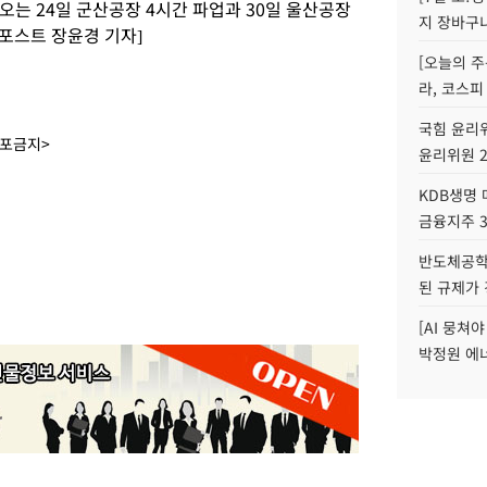
는 24일 군산공장 4시간 파업과 30일 울산공장
지 장바구
포스트 장윤경 기자]
[오늘의 주
라, 코스피
국힘 윤리위
배포금지>
윤리위원 
KDB생명
금융지주 
반도체공학
된 규제가 
[AI 뭉쳐
박정원 에너