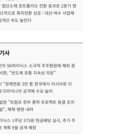
 첨단소재 포트폴리오 전환 효과로 2분기 영
01억으로 흑자전환 성공 : 대산·여수 사업재
질개선 속도 높인다
 기사
자 SK하이닉스 소극적 주주환원에 해외 증
비판, "반도체 호황 지속성 의문"
 "정제연료 3만 톤 한국에서 러시아로 이
 우크라이나의 공격에 수요 늘어
법원 "트럼프 정부 풍력 프로젝트 동결 조치
법", 해제 명령 내려
이닉스 1주당 375원 현금배당 실시, 추가 주
 계획 9월 공개 예정