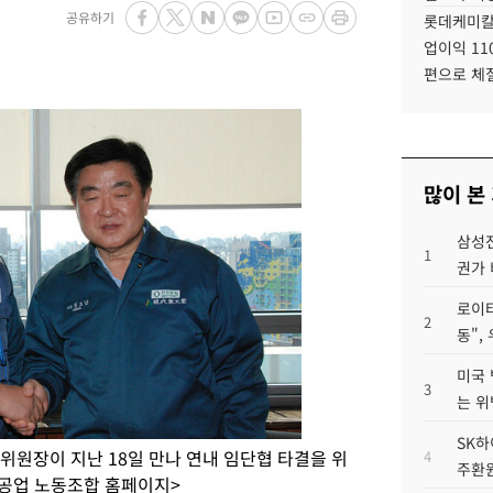
공유하기
롯데케미칼
업이익 11
편으로 체
많이 본
삼성전
1
권가 
로이터
2
동",
미국 
3
는 위
SK하
위원장이 지난 18일 만나 연내 임단협 타결을 위
4
주환원
중공업 노동조합 홈페이지>