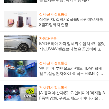
결 조치는 위법", 해제 명령 내려
전자·전기·정보통신
삼성전자, 갤럭시Z 폴드8 사전예약 개통
8월31일까지 연장
자동차·부품
BYD코리아 가격 앞세워 수입차 4위 올랐
지만, BMW·벤츠보다 높은 공임비에 소비
자 불만 폭발
전자·전기·정보통신
엔비디아 '루빈 울트라'에도 HBM4 탑재
검토, 삼성전자·SK하이닉스 HBM4 수율
에 주도권 갈린다
전자·전기·정보통신
[AI 뭉쳐야 산다⑧] LG·엔비디아 '피지컬 A
I' 동맹 강화, 구광모 제조·데이터·기술 결
집해 종합 로보틱스 기업으로