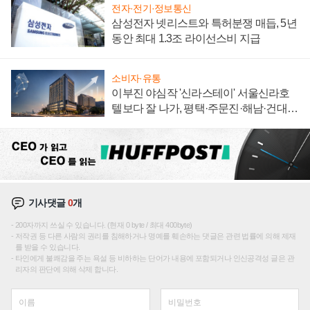
전자·전기·정보통신
삼성전자 넷리스트와 특허분쟁 매듭, 5년
동안 최대 1.3조 라이선스비 지급
소비자·유통
이부진 야심작 '신라스테이' 서울신라호
텔보다 잘 나가, 평택·주문진·해남·건대로
성장판 더 넓힌다
기사댓글
0
개
200자까지 쓰실 수 있습니다. (현재 0 byte / 최대 400byte)
저작권 등 다른 사람의 권리를 침해하거나 명예를 훼손하는 댓글은 관련 법률에 의해 제재
를 받을 수 있습니다.
타인에게 불쾌감을 주는 욕설 등 비하하는 단어가 내용에 포함되거나 인신공격성 글은 관
리자의 판단에 의해 삭제 합니다.