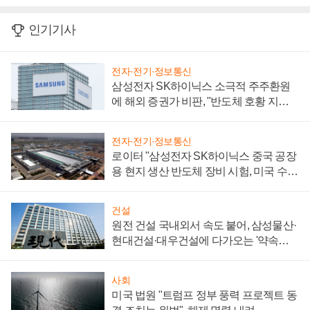
인기기사
전자·전기·정보통신
삼성전자 SK하이닉스 소극적 주주환원
에 해외 증권가 비판, "반도체 호황 지속
성 의문"
전자·전기·정보통신
로이터 "삼성전자 SK하이닉스 중국 공장
용 현지 생산 반도체 장비 시험, 미국 수출
통제 대비"
건설
원전 건설 국내외서 속도 붙어, 삼성물산·
현대건설·대우건설에 다가오는 '약속의
시간'
사회
미국 법원 "트럼프 정부 풍력 프로젝트 동