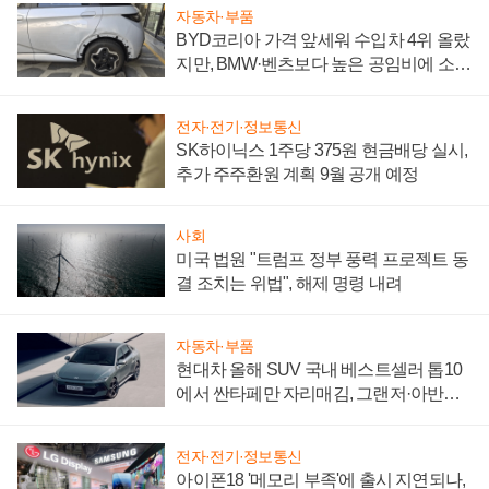
자동차·부품
BYD코리아 가격 앞세워 수입차 4위 올랐
지만, BMW·벤츠보다 높은 공임비에 소비
자 불만 폭발
전자·전기·정보통신
SK하이닉스 1주당 375원 현금배당 실시,
추가 주주환원 계획 9월 공개 예정
사회
미국 법원 "트럼프 정부 풍력 프로젝트 동
결 조치는 위법", 해제 명령 내려
자동차·부품
현대차 올해 SUV 국내 베스트셀러 톱10
에서 싼타페만 자리매김, 그랜저·아반떼
'세단 쌍끌이'로 내수 방어
전자·전기·정보통신
아이폰18 '메모리 부족'에 출시 지연되나,