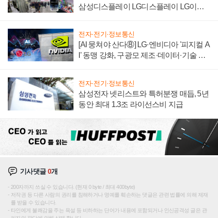
삼성디스플레이 LG디스플레이 LG이노
텍 '탈애플' 수익 다각화 속도
전자·전기·정보통신
[AI 뭉쳐야 산다⑧] LG·엔비디아 '피지컬 A
I' 동맹 강화, 구광모 제조·데이터·기술 결
집해 종합 로보틱스 기업으로
전자·전기·정보통신
삼성전자 넷리스트와 특허분쟁 매듭, 5년
동안 최대 1.3조 라이선스비 지급
기사댓글
0
개
200자까지 쓰실 수 있습니다. (현재 0 byte / 최대 400byte)
저작권 등 다른 사람의 권리를 침해하거나 명예를 훼손하는 댓글은 관련 법률에 의해 제재
를 받을 수 있습니다.
타인에게 불쾌감을 주는 욕설 등 비하하는 단어가 내용에 포함되거나 인신공격성 글은 관
리자의 판단에 의해 삭제 합니다.