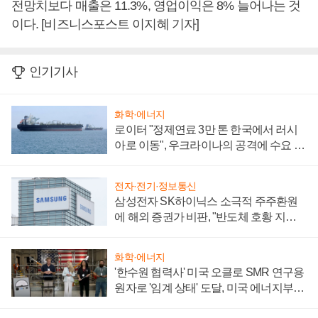
전망치보다 매출은 11.3%, 영업이익은 8% 늘어나는 것
이다. [비즈니스포스트 이지혜 기자]
인기기사
화학·에너지
로이터 "정제연료 3만 톤 한국에서 러시
아로 이동", 우크라이나의 공격에 수요 늘
어
전자·전기·정보통신
삼성전자 SK하이닉스 소극적 주주환원
에 해외 증권가 비판, "반도체 호황 지속
성 의문"
화학·에너지
'한수원 협력사' 미국 오클로 SMR 연구용
원자로 '임계 상태' 도달, 미국 에너지부
"중요한 이정표"