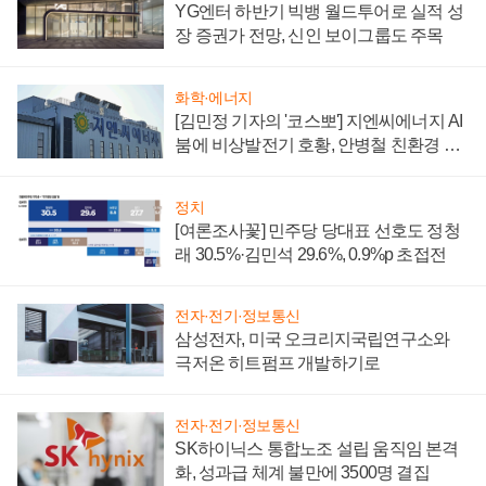
YG엔터 하반기 빅뱅 월드투어로 실적 성
장 증권가 전망, 신인 보이그룹도 주목
화학·에너지
[김민정 기자의 '코스뽀'] 지엔씨에너지 AI
붐에 비상발전기 호황, 안병철 친환경 에
너지 발전전문기업 향한다
정치
[여론조사꽃] 민주당 당대표 선호도 정청
래 30.5%·김민석 29.6%, 0.9%p 초접전
전자·전기·정보통신
삼성전자, 미국 오크리지국립연구소와
극저온 히트펌프 개발하기로
전자·전기·정보통신
SK하이닉스 통합노조 설립 움직임 본격
화, 성과급 체계 불만에 3500명 결집