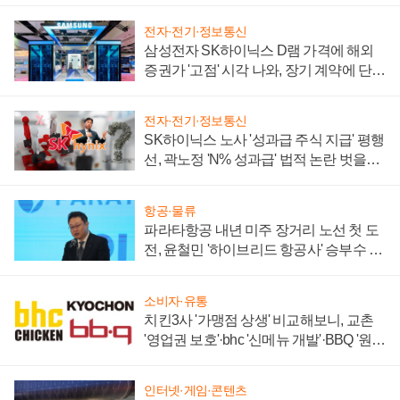
전자·전기·정보통신
삼성전자 SK하이닉스 D램 가격에 해외
증권가 '고점' 시각 나와, 장기 계약에 단점
부각
전자·전기·정보통신
SK하이닉스 노사 '성과급 주식 지급' 평행
선, 곽노정 'N% 성과급' 법적 논란 벗을지
주목
항공·물류
파라타항공 내년 미주 장거리 노선 첫 도
전, 윤철민 '하이브리드 항공사' 승부수 통
할까
소비자·유통
치킨3사 '가맹점 상생' 비교해보니, 교촌
'영업권 보호'·bhc '신메뉴 개발'·BBQ '원가
부담'
인터넷·게임·콘텐츠