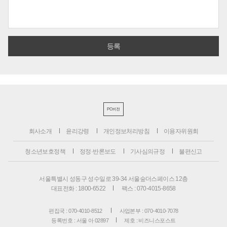
PC버전
회사소개
윤리강령
개인정보처리방침
이용자위원회
청소년보호정책
정정·반론보도
기사심의규정
불편신고
서울특별시 성동구 성수일로 39-34 서울숲더스페이스 12층
대표전화 : 1800-6522
팩스 : 070-4015-8658
편집국 : 070-4010-8512
사업본부 : 070-4010-7078
등록번호 : 서울 아 02897
제호 : 비즈니스포스트