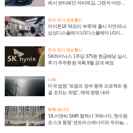
에서 싼타페만 자리매김, 그랜저·아반떼
'세단 쌍끌이'로 내수 방어
전자·전기·정보통신
아이폰18 '메모리 부족'에 출시 지연되나,
삼성디스플레이 LG디스플레이 LG이노
텍 '탈애플' 수익 다각화 속도
전자·전기·정보통신
SK하이닉스 1주당 375원 현금배당 실시,
추가 주주환원 계획 9월 공개 예정
사회
미국 법원 "트럼프 정부 풍력 프로젝트 동
결 조치는 위법", 해제 명령 내려
화학·에너지
'DL이앤씨 SMR 협력사' X에너지, '한수원
포스코 동맹' 센트러스에너지와 우라늄
계약 체결