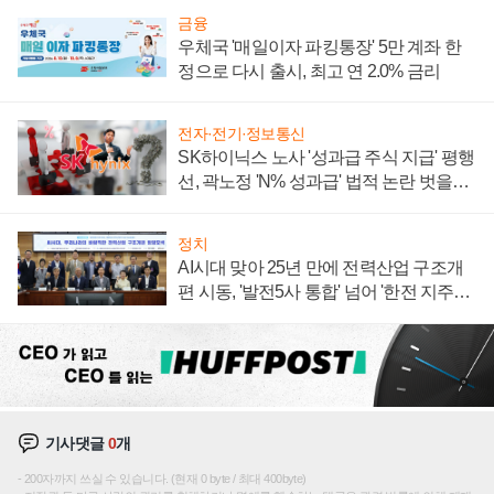
금융
우체국 '매일이자 파킹통장' 5만 계좌 한
정으로 다시 출시, 최고 연 2.0% 금리
전자·전기·정보통신
SK하이닉스 노사 '성과급 주식 지급' 평행
선, 곽노정 'N% 성과급' 법적 논란 벗을지
주목
정치
AI시대 맞아 25년 만에 전력산업 구조개
편 시동, '발전5사 통합' 넘어 '한전 지주사'
재편론도
기사댓글
0
개
200자까지 쓰실 수 있습니다. (현재 0 byte / 최대 400byte)