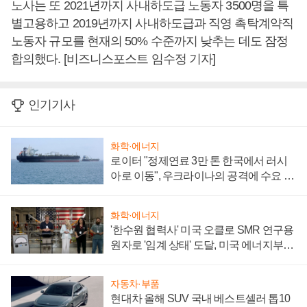
노사는 또 2021년까지 사내하도급 노동자 3500명을 특
별고용하고 2019년까지 사내하도급과 직영 촉탁계약직
노동자 규모를 현재의 50% 수준까지 낮추는 데도 잠정
합의했다. [비즈니스포스트 임수정 기자]
인기기사
화학·에너지
로이터 "정제연료 3만 톤 한국에서 러시
아로 이동", 우크라이나의 공격에 수요 늘
어
화학·에너지
'한수원 협력사' 미국 오클로 SMR 연구용
원자로 '임계 상태' 도달, 미국 에너지부
"중요한 이정표"
자동차·부품
현대차 올해 SUV 국내 베스트셀러 톱10