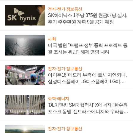
전자·전기·정보통신
SK하이닉스 1주당 375원 현금배당 실시,
추가 주주환원 계획 9월 공개 예정
사회
미국 법원 "트럼프 정부 풍력 프로젝트 동
결 조치는 위법", 해제 명령 내려
전자·전기·정보통신
아이폰18 '메모리 부족'에 출시 지연되나,
삼성디스플레이 LG디스플레이 LG이노
텍 '탈애플' 수익 다각화 속도
화학·에너지
'DL이앤씨 SMR 협력사' X에너지, '한수원
포스코 동맹' 센트러스에너지와 우라늄
계약 체결
전자·전기·정보통신