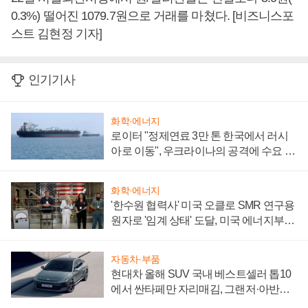
0.3%) 떨어진 1079.7원으로 거래를 마쳤다. [비즈니스포
스트 김현정 기자]
인기기사
화학·에너지
로이터 "정제연료 3만 톤 한국에서 러시
아로 이동", 우크라이나의 공격에 수요 늘
어
화학·에너지
'한수원 협력사' 미국 오클로 SMR 연구용
원자로 '임계 상태' 도달, 미국 에너지부
"중요한 이정표"
자동차·부품
현대차 올해 SUV 국내 베스트셀러 톱10
에서 싼타페만 자리매김, 그랜저·아반떼
'세단 쌍끌이'로 내수 방어