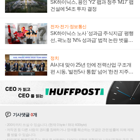
SK하이닉스, 용인 'Y2' 팹과 청주 'M17' 팹
건설에 54조 투자 결정
전자·전기·정보통신
SK하이닉스 노사 '성과급 주식지급' 평행
선, 곽노정 'N% 성과급' 법적 논란 벗을지
주목
정치
AI시대 맞아 25년 만에 전력산업 구조개
편 시동, '발전5사 통합' 넘어 '한전 지주사'
재편론도
기사댓글
0
개
200자까지 쓰실 수 있습니다. (현재 0 byte / 최대 400byte)
저작권 등 다른 사람의 권리를 침해하거나 명예를 훼손하는 댓글은 관련 법률에 의해 제재
를 받을 수 있습니다.
타인에게 불쾌감을 주는 욕설 등 비하하는 단어가 내용에 포함되거나 인신공격성 글은 관