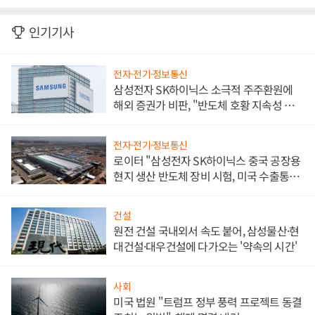
인기기사
전자·전기·정보통신
삼성전자 SK하이닉스 소극적 주주환원에
해외 증권가 비판, "반도체 호황 지속성 의
문"
전자·전기·정보통신
로이터 "삼성전자 SK하이닉스 중국 공장용
현지 생산 반도체 장비 시험, 미국 수출통제
대비"
건설
원전 건설 국내외서 속도 붙어, 삼성물산·현
대건설·대우건설에 다가오는 '약속의 시간'
사회
미국 법원 "트럼프 정부 풍력 프로젝트 동결