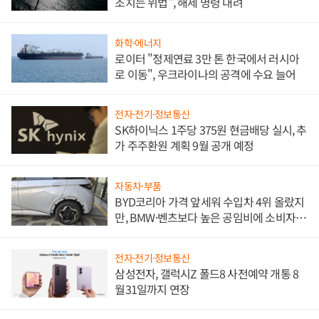
조치는 위법", 해제 명령 내려
화학·에너지
로이터 "정제연료 3만 톤 한국에서 러시아
로 이동", 우크라이나의 공격에 수요 늘어
전자·전기·정보통신
SK하이닉스 1주당 375원 현금배당 실시, 추
가 주주환원 계획 9월 공개 예정
자동차·부품
BYD코리아 가격 앞세워 수입차 4위 올랐지
만, BMW·벤츠보다 높은 공임비에 소비자
불만 폭발
전자·전기·정보통신
삼성전자, 갤럭시Z 폴드8 사전예약 개통 8
월31일까지 연장