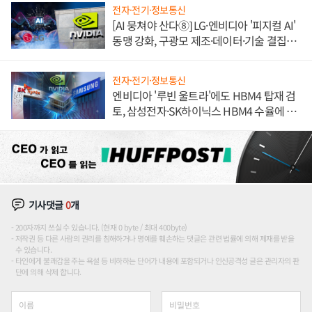
전자·전기·정보통신
[AI 뭉쳐야 산다⑧] LG·엔비디아 '피지컬 AI'
동맹 강화, 구광모 제조·데이터·기술 결집
해 종합 로보틱스 기업으로
전자·전기·정보통신
엔비디아 '루빈 울트라'에도 HBM4 탑재 검
토, 삼성전자·SK하이닉스 HBM4 수율에 주
도권 갈린다
기사댓글
0
개
200자까지 쓰실 수 있습니다. (현재 0 byte / 최대 400byte)
저작권 등 다른 사람의 권리를 침해하거나 명예를 훼손하는 댓글은 관련 법률에 의해 제재를 받을
수 있습니다.
타인에게 불쾌감을 주는 욕설 등 비하하는 단어가 내용에 포함되거나 인신공격성 글은 관리자의 판
단에 의해 삭제 합니다.