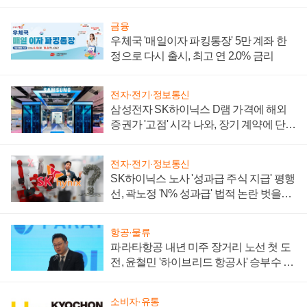
금융
우체국 '매일이자 파킹통장' 5만 계좌 한
정으로 다시 출시, 최고 연 2.0% 금리
전자·전기·정보통신
삼성전자 SK하이닉스 D램 가격에 해외
증권가 '고점' 시각 나와, 장기 계약에 단점
부각
전자·전기·정보통신
SK하이닉스 노사 '성과급 주식 지급' 평행
선, 곽노정 'N% 성과급' 법적 논란 벗을지
주목
항공·물류
파라타항공 내년 미주 장거리 노선 첫 도
전, 윤철민 '하이브리드 항공사' 승부수 통
할까
소비자·유통