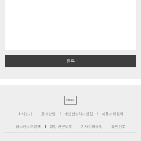
PC버전
회사소개
윤리강령
개인정보처리방침
이용자위원회
청소년보호정책
정정·반론보도
기사심의규정
불편신고