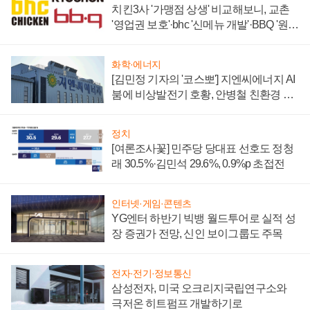
치킨3사 '가맹점 상생' 비교해보니, 교촌
'영업권 보호'·bhc '신메뉴 개발'·BBQ '원가
부담'
화학·에너지
[김민정 기자의 '코스뽀'] 지엔씨에너지 AI
붐에 비상발전기 호황, 안병철 친환경 에
너지 발전전문기업 향한다
정치
[여론조사꽃] 민주당 당대표 선호도 정청
래 30.5%·김민석 29.6%, 0.9%p 초접전
인터넷·게임·콘텐츠
YG엔터 하반기 빅뱅 월드투어로 실적 성
장 증권가 전망, 신인 보이그룹도 주목
전자·전기·정보통신
삼성전자, 미국 오크리지국립연구소와
극저온 히트펌프 개발하기로