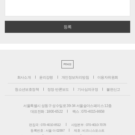
PC버전
회사소개
윤리강령
개인정보처리방침
이용자위원회
청소년보호정책
정정·반론보도
기사심의규정
불편신고
서울특별시 성동구 성수일로 39-34 서울숲더스페이스 12층
대표전화 : 1800-6522
팩스 : 070-4015-8658
편집국 : 070-4010-8512
사업본부 : 070-4010-7078
등록번호 : 서울 아 02897
제호 : 비즈니스포스트