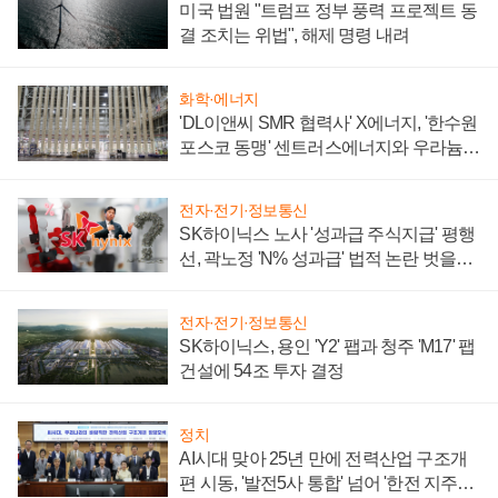
미국 법원 "트럼프 정부 풍력 프로젝트 동
결 조치는 위법", 해제 명령 내려
화학·에너지
'DL이앤씨 SMR 협력사' X에너지, '한수원
포스코 동맹' 센트러스에너지와 우라늄
계약 체결
전자·전기·정보통신
SK하이닉스 노사 '성과급 주식지급' 평행
선, 곽노정 'N% 성과급' 법적 논란 벗을지
주목
전자·전기·정보통신
SK하이닉스, 용인 'Y2' 팹과 청주 'M17' 팹
건설에 54조 투자 결정
정치
AI시대 맞아 25년 만에 전력산업 구조개
편 시동, '발전5사 통합' 넘어 '한전 지주사'