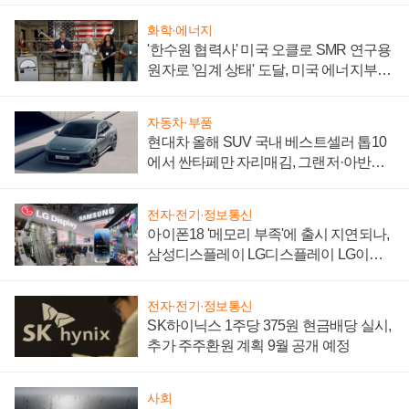
화학·에너지
'한수원 협력사' 미국 오클로 SMR 연구용
원자로 '임계 상태' 도달, 미국 에너지부
"중요한 이정표"
자동차·부품
현대차 올해 SUV 국내 베스트셀러 톱10
에서 싼타페만 자리매김, 그랜저·아반떼
'세단 쌍끌이'로 내수 방어
전자·전기·정보통신
아이폰18 '메모리 부족'에 출시 지연되나,
삼성디스플레이 LG디스플레이 LG이노
텍 '탈애플' 수익 다각화 속도
전자·전기·정보통신
SK하이닉스 1주당 375원 현금배당 실시,
추가 주주환원 계획 9월 공개 예정
사회