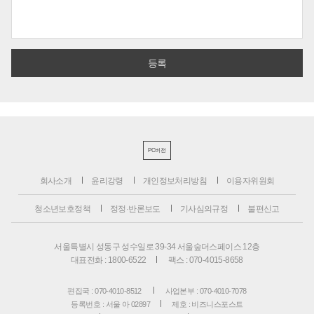
PC버전
회사소개
윤리강령
개인정보처리방침
이용자위원회
청소년보호정책
정정·반론보도
기사심의규정
불편신고
서울특별시 성동구 성수일로 39-34 서울숲더스페이스 12층
대표전화 : 1800-6522
팩스 : 070-4015-8658
편집국 : 070-4010-8512
사업본부 : 070-4010-7078
등록번호 : 서울 아 02897
제호 : 비즈니스포스트