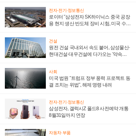
전자·전기·정보통신
로이터 "삼성전자 SK하이닉스 중국 공장
용 현지 생산 반도체 장비 시험, 미국 수출
통제 대비"
건설
원전 건설 국내외서 속도 붙어, 삼성물산·
현대건설·대우건설에 다가오는 '약속의
시간'
사회
미국 법원 "트럼프 정부 풍력 프로젝트 동
결 조치는 위법", 해제 명령 내려
전자·전기·정보통신
삼성전자, 갤럭시Z 폴드8 사전예약 개통
8월31일까지 연장
자동차·부품