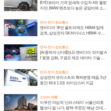
BYD코리아 가격 앞세워 수입차 4위 올랐
지만, BMW·벤츠보다 높은 공임비에 소비
자 불만 폭발
전자·전기·정보통신
엔비디아 '루빈 울트라'에도 HBM4 탑재
검토, 삼성전자·SK하이닉스 HBM4 수율
에 주도권 갈린다
전자·전기·정보통신
[AI 뭉쳐야 산다⑧] LG·엔비디아 '피지컬 A
I' 동맹 강화, 구광모 제조·데이터·기술 결
집해 종합 로보틱스 기업으로
전자·전기·정보통신
삼성전자 넷리스트와 특허분쟁 매듭, 5년
동안 최대 1.3조 라이선스비 지급
소비자·유통
이부진 야심작 '신라스테이' 서울신라호
텔보다 잘 나가, 평택·주문진·해남·건대로