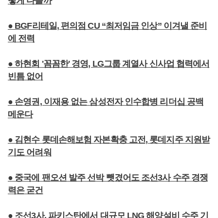
떻게 다를까
● BGF리테일, 편의점 CU “최저임금 인상” 이겨낼 준비
에 전력
● 하현회 '꼼꼼한' 경영, LG그룹 계열사 신사업 협력에서
빈틈 없어
● 손영권, 이재용 없는 삼성전자 인수합병 리더십 공백
메운다
● 김현수 롯데손해보험 자본확충 고전, 롯데지주 지원받
기도 어려워
● 중국에 팬오션 발주 선박 뺏겼어도 조선3사 수주 경쟁
력은 굳건
● 조선3사, 파키스탄에서 대규모 LNG 해양설비 수주 기