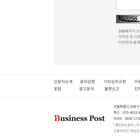
-
200자
까지 쓰실
- 저작권 등 
- 타인에게 불
신문사소개
윤리강령
기사심의규정
이
포럼
광고문의
불편신고
서울특별시 성동구 성
팩스 : 070-4015-
ISSN : 2636-171
열린보도원칙
당
고충처리인 박상유 180