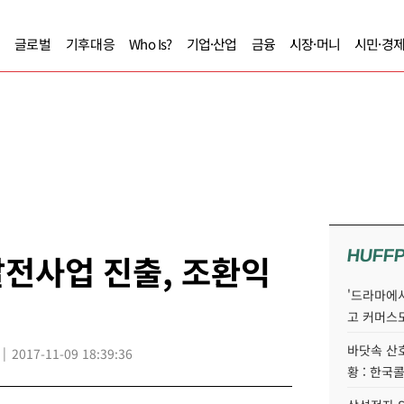
글로벌
기후대응
Who Is?
기업·산업
금융
시장·머니
시민·경
HUFF
전사업 진출, 조환익
'드라마에서
고 커머스
바닷속 산
2017-11-09 18:39:36
황 : 한국