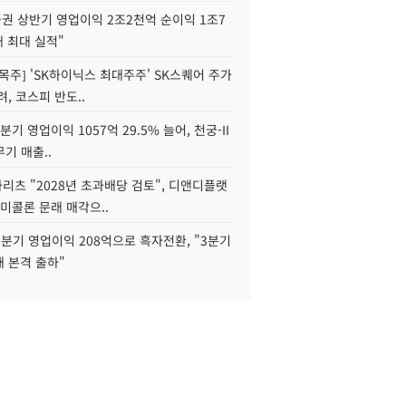
권 상반기 영업이익 2조2천억 순이익 1조7
대 최대 실적"
목주] 'SK하이닉스 최대주주' SK스퀘어 주가
려, 코스피 반도..
2분기 영업이익 1057억 29.5% 늘어, 천궁-II
기 매출..
화리츠 "2028년 초과배당 검토", 디앤디플랫
미콜론 문래 매각으..
분기 영업이익 208억으로 흑자전환, "3분기
재 본격 출하"