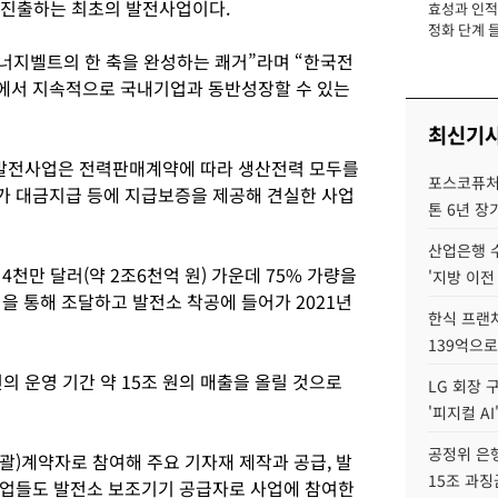
진출하는 최초의 발전사업이다.
효성과 인적 
장
정화 단계 들
너지벨트의 한 축을 완성하는 쾌거”라며 “한국전
에서 지속적으로 국내기업과 동반성장할 수 있는
최신기
2발전사업은 전력판매계약에 따라 생산전력 모두를
포스코퓨처엠
가 대금지급 등에 지급보증을 제공해 견실한 사업
톤 6년 장
산업은행 
천만 달러(약 2조6천억 원) 가운데 75% 가량을
'지방 이전
 통해 조달하고 발전소 착공에 들어가 2021년
한식 프랜
139억으로
 운영 기간 약 15조 원의 매출을 올릴 것으로
LG 회장 
'피지컬 AI
공정위 은행
괄)계약자로 참여해 주요 기자재 제작과 공급, 발
15조 과징
기업들도 발전소 보조기기 공급자로 사업에 참여한