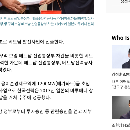
성전자
에서 베트남 산업통상부, 베트남전력공사 등과 ‘응이손2석탄화력발전사
사장, 황 꾸억 브엉 베트남 산업통상부 차관, 카키노키 일본 마루베니 전력
Who Is
초로 베트남 발전사업에 진출한다.
 꾸억 브엉 베트남 산업통상부 차관을 비롯한 베트
참석한 가운데 베트남 산업통상부, 베트남전력공사
맺었다.
강정훈 iM
내부 이해도
응이손경제구역에 1200MW(메가와트)급 초임
'전국구 은행
업으로 한국전력은 2013년 일본의 마루베니 상
년]
찰을 거쳐 수주에 성공했다.
남 정부로부터 투자승인 등 관련승인을 얻고 세부
조현상 HS