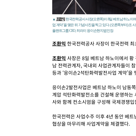
조환익
▲
한국전력공사 사장(오른쪽)이 8일 베트남 하노이
업 계약’을 맺은 뒤 기념사진을 찍고 있다. (오른쪽부터) 조 
플랜트그룹 CEO, 히라이 응이손현지법인장.
조환익
한국전력공사 사장이 한국전력 최
조환익
사장은 8일 베트남 하노이에서 황
남 전력관계자, 국내외 사업관계자들이 
등과 ‘응이손2석탄화력발전사업 계약’을 
응이손2발전사업은 베트남 하노이 남동쪽 
계압 석탄화력발전소를 건설해 운영하는 사
사와 함께 컨소시엄을 구성해 국제경쟁입
한국전력은 사업수주 이후 4년 동안 베트
협상을 마무리해 사업계약을 체결했다.