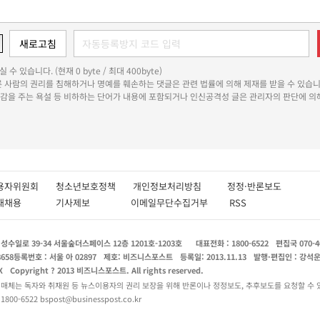
 수 있습니다. (현재 0 byte / 최대 400byte)
다른 사람의 권리를 침해하거나 명예를 훼손하는 댓글은 관련 법률에 의해 제재를 받을 수 있습니
쾌감을 주는 욕설 등 비하하는 단어가 내용에 포함되거나 인신공격성 글은 관리자의 판단에 의해
용자위원회
청소년보호정책
개인정보처리방침
정정·반론보도
인재채용
기사제보
이메일무단수집거부
RSS
수일로 39-34 서울숲더스페이스 12층 1201호-1203호
대표전화 : 1800-6522
편집국 070-4
8658
등록번호 : 서울 아 02897
제호: 비즈니스포스트
등록일: 2013.11.13
발행·편집인 : 강석
X
Copyright ? 2013 비즈니스포스트. All rights reserved.
 매체는 독자와 취재원 등 뉴스이용자의 권리 보장을 위해 반론이나 정정보도, 추후보도를 요청할 수 
0-6522 bspost@businesspost.co.kr