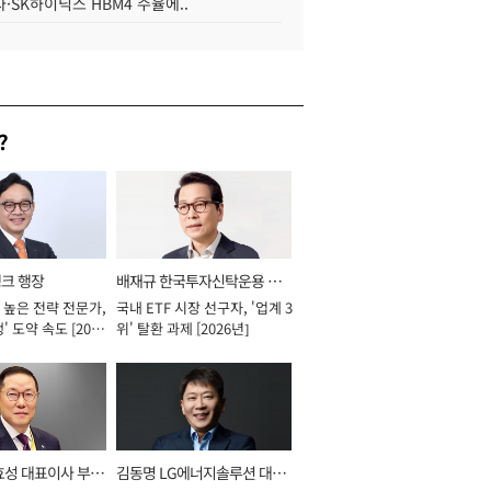
·SK하이닉스 HBM4 수율에..
?
뱅크 행장
배재규 한국투자신탁운용 대
 높은 전략 전문가,
국내 ETF 시장 선구자, '업계 3
표이사 사장
' 도약 속도 [2026
위' 탈환 과제 [2026년]
효성 대표이사 부회
김동명 LG에너지솔루션 대표