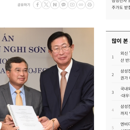
삼성전자 
공유하기
주가도 받칠
많이 본
외신 
1
산 반
삼성전
2
권가 
국내외
3
·대우
삼성전
4
까지
엔비디
5