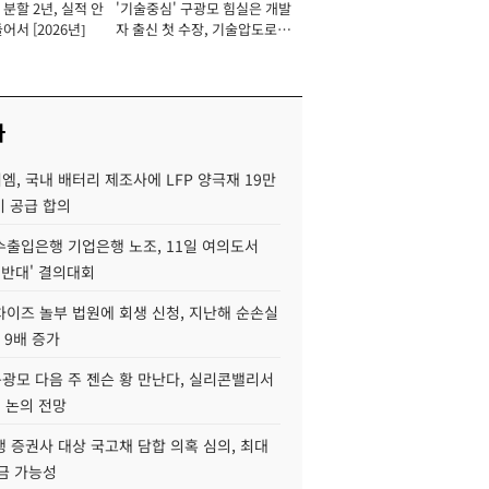
분할 2년, 실적 안
'기술중심' 구광모 힘실은 개발
이사 사장
어서 [2026년]
자 출신 첫 수장, 기술압도로
경쟁력 확보 사활 [2026년]
사
, 국내 배터리 제조사에 LFP 양극재 19만
기 공급 합의
수출입은행 기업은행 노조, 11일 여의도서
 반대' 결의대회
차이즈 놀부 법원에 회생 신청, 지난해 순손실
 9배 증가
구광모 다음 주 젠슨 황 만난다, 실리콘밸리서
' 논의 전망
 증권사 대상 국고채 담합 의혹 심의, 최대
금 가능성