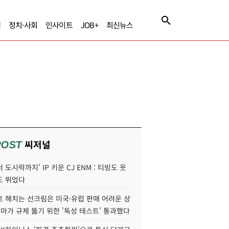
제
정치·사회
인사이트
JOB+
최신뉴스
씨저널
POST
 도시락까지' IP 키운 CJ ENM : 티빙도 웃
도 뛰었다
호 해치는 선크림은 미국·유럽 판매 어려운 상
콜마가 규제 뚫기 위한 '독성 테스트' 통과했다