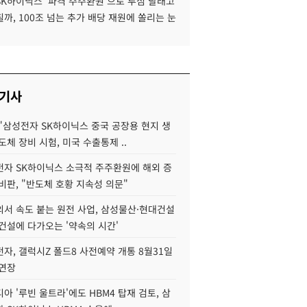
SK하이닉스 '파격 주주환원'으로 투심 달래고
까, 100조 넘는 추가 배당 재원에 쏠리는 눈
 기사
"삼성전자 SK하이닉스 중국 공장용 현지 생
도체 장비 시험, 미국 수출통제 ..
자 SK하이닉스 소극적 주주환원에 해외 증
비판, "반도체 호황 지속성 의문"
서 속도 붙는 원전 사업, 삼성물산·현대건설
건설에 다가오는 '약속의 시간'
자, 갤럭시Z 폴드8 사전예약 개통 8월31일
 연장
아 '루빈 울트라'에도 HBM4 탑재 검토, 삼