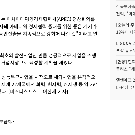
한국투자증
천억, "역
리는 아시아태평양경제협력체(APEC) 정상회의를
[오늘의 주
성사돼 아태지역 경제협력 증대를 위한 좋은 계기가
13%대 내
동반진출을 지속적으로 강화해 나갈 것”이라고 말
LIGD&A 
포함 유도무
 최초의 발전사업인 만큼 성공적으로 사업을 수행
[현장] 한
 거점시장으로 육성할 계획을 세웠다.
폼리츠 "세
전소 성능복구사업을 시작으로 해외사업을 본격적으
엘앤에프 2
 세계 22개국에서 화력, 원자력, 신재생 등 약 2만
LFP 양극
다. [비즈니스포스트 이한재 기자]
배포금지>