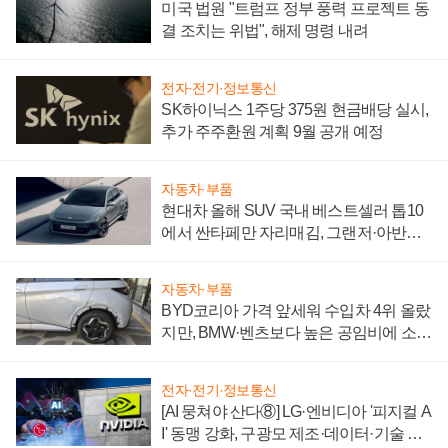
미국 법원 "트럼프 정부 풍력 프로젝트 동
결 조치는 위법", 해제 명령 내려
전자·전기·정보통신
SK하이닉스 1주당 375원 현금배당 실시,
추가 주주환원 계획 9월 공개 예정
자동차·부품
현대차 올해 SUV 국내 베스트셀러 톱10
에서 싼타페만 자리매김, 그랜저·아반떼
'세단 쌍끌이'로 내수 방어
자동차·부품
BYD코리아 가격 앞세워 수입차 4위 올랐
지만, BMW·벤츠보다 높은 공임비에 소비
자 불만 폭발
전자·전기·정보통신
[AI 뭉쳐야 산다⑧] LG·엔비디아 '피지컬 A
I' 동맹 강화, 구광모 제조·데이터·기술 결