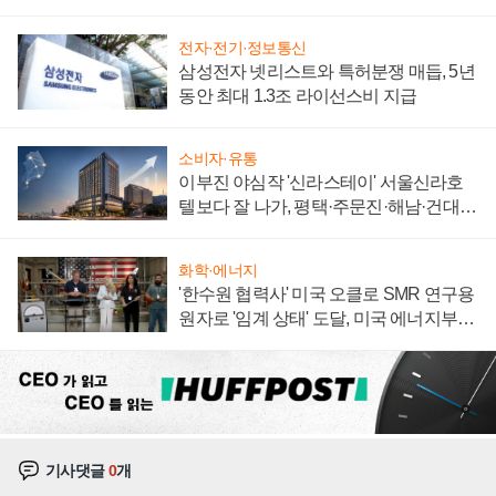
집해 종합 로보틱스 기업으로
전자·전기·정보통신
삼성전자 넷리스트와 특허분쟁 매듭, 5년
동안 최대 1.3조 라이선스비 지급
소비자·유통
이부진 야심작 '신라스테이' 서울신라호
텔보다 잘 나가, 평택·주문진·해남·건대로
성장판 더 넓힌다
화학·에너지
'한수원 협력사' 미국 오클로 SMR 연구용
원자로 '임계 상태' 도달, 미국 에너지부
"중요한 이정표"
기사댓글
0
개