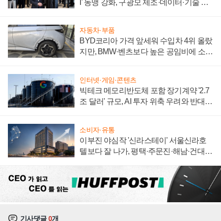
I' 동맹 강화, 구광모 제조·데이터·기술 결
집해 종합 로보틱스 기업으로
자동차·부품
BYD코리아 가격 앞세워 수입차 4위 올랐
지만, BMW·벤츠보다 높은 공임비에 소비
자 불만 폭발
인터넷·게임·콘텐츠
빅테크 메모리반도체 포함 장기계약 '2.7
조 달러' 규모, AI 투자 위축 우려와 반대
신호
소비자·유통
이부진 야심작 '신라스테이' 서울신라호
텔보다 잘 나가, 평택·주문진·해남·건대로
성장판 더 넓힌다
기사댓글
0
개