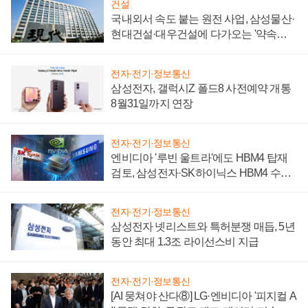
건설
국내외서 속도 붙는 원전 사업, 삼성물산·
현대건설·대우건설에 다가오는 '약속의
시간'
전자·전기·정보통신
삼성전자, 갤럭시Z 폴드8 사전예약 개통
8월31일까지 연장
전자·전기·정보통신
엔비디아 '루빈 울트라'에도 HBM4 탑재
검토, 삼성전자·SK하이닉스 HBM4 수율
에 주도권 갈린다
전자·전기·정보통신
삼성전자 넷리스트와 특허분쟁 매듭, 5년
동안 최대 1.3조 라이선스비 지급
전자·전기·정보통신
[AI 뭉쳐야 산다⑧] LG·엔비디아 '피지컬 A