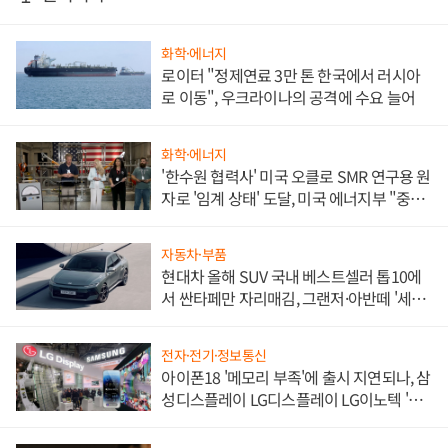
화학·에너지
로이터 "정제연료 3만 톤 한국에서 러시아
로 이동", 우크라이나의 공격에 수요 늘어
화학·에너지
'한수원 협력사' 미국 오클로 SMR 연구용 원
자로 '임계 상태' 도달, 미국 에너지부 "중요
한 이정표"
자동차·부품
현대차 올해 SUV 국내 베스트셀러 톱10에
서 싼타페만 자리매김, 그랜저·아반떼 '세단
쌍끌이'로 내수 방어
전자·전기·정보통신
아이폰18 '메모리 부족'에 출시 지연되나, 삼
성디스플레이 LG디스플레이 LG이노텍 '탈
애플' 수익 다각화 속도