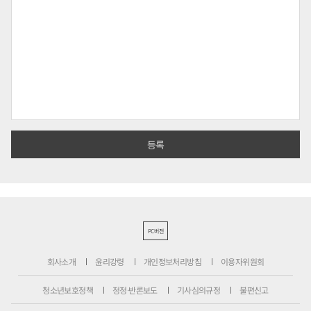
PC버전
회사소개
윤리강령
개인정보처리방침
이용자위원회
청소년보호정책
정정·반론보도
기사심의규정
불편신고