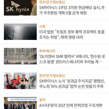
전자·전기·정보통신
SK하이닉스 1주당 375원 현금배당 실시, 추
가 주주환원 계획 9월 공개 예정
사회
미국 법원 "트럼프 정부 풍력 프로젝트 동결
조치는 위법", 해제 명령 내려
화학·에너지
'DL이앤씨 SMR 협력사' X에너지, '한수원 포
스코 동맹' 센트러스에너지와 우라늄 계약
체결
전자·전기·정보통신
SK하이닉스 노사 '성과급 주식지급' 평행선,
곽노정 'N% 성과급' 법적 논란 벗을지 주목
정치
AI시대 맞아 25년 만에 전력산업 구조개편