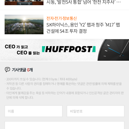
시동, '발전5사 통합' 넘어 '한전 지주사' 재편
론도
전자·전기·정보통신
SK하이닉스, 용인 'Y2' 팹과 청주 'M17' 팹
건설에 54조 투자 결정
기사댓글
0
개
200자까지 쓰실 수 있습니다. (현재 0 byte / 최대 400byte)
저작권 등 다른 사람의 권리를 침해하거나 명예를 훼손하는 댓글은 관련 법률에 의해 제재를 받을
수 있습니다.
타인에게 불쾌감을 주는 욕설 등 비하하는 단어가 내용에 포함되거나 인신공격성 글은 관리자의 판
단에 의해 삭제 합니다.