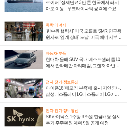
로이터 "정제연료 3만 톤 한국에서 러시
아로 이동", 우크라이나의 공격에 수요 늘
어
화학·에너지
'한수원 협력사' 미국 오클로 SMR 연구용
원자로 '임계 상태' 도달, 미국 에너지부
"중요한 이정표"
자동차·부품
현대차 올해 SUV 국내 베스트셀러 톱10
에서 싼타페만 자리매김, 그랜저·아반떼
'세단 쌍끌이'로 내수 방어
전자·전기·정보통신
아이폰18 '메모리 부족'에 출시 지연되나,
삼성디스플레이 LG디스플레이 LG이노
텍 '탈애플' 수익 다각화 속도
전자·전기·정보통신
SK하이닉스 1주당 375원 현금배당 실시,
추가 주주환원 계획 9월 공개 예정