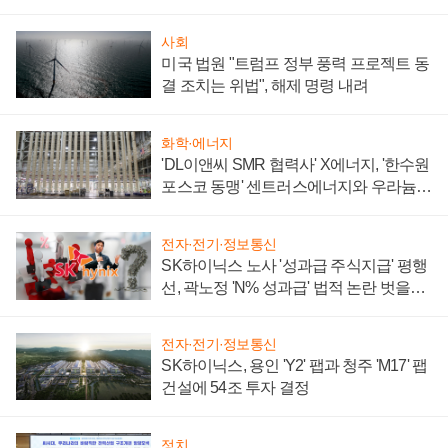
사회
미국 법원 "트럼프 정부 풍력 프로젝트 동
결 조치는 위법", 해제 명령 내려
화학·에너지
'DL이앤씨 SMR 협력사' X에너지, '한수원
포스코 동맹' 센트러스에너지와 우라늄
계약 체결
전자·전기·정보통신
SK하이닉스 노사 '성과급 주식지급' 평행
선, 곽노정 'N% 성과급' 법적 논란 벗을지
주목
전자·전기·정보통신
SK하이닉스, 용인 'Y2' 팹과 청주 'M17' 팹
건설에 54조 투자 결정
정치