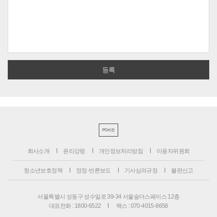
PC버전
회사소개
윤리강령
개인정보처리방침
이용자위원회
청소년보호정책
정정·반론보도
기사심의규정
불편신고
서울특별시 성동구 성수일로 39-34 서울숲더스페이스 12층
대표전화 : 1800-6522
팩스 : 070-4015-8658