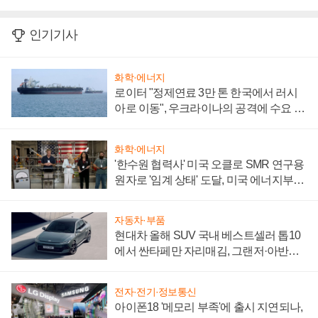
인기기사
화학·에너지
로이터 "정제연료 3만 톤 한국에서 러시
아로 이동", 우크라이나의 공격에 수요 늘
어
화학·에너지
'한수원 협력사' 미국 오클로 SMR 연구용
원자로 '임계 상태' 도달, 미국 에너지부
"중요한 이정표"
자동차·부품
현대차 올해 SUV 국내 베스트셀러 톱10
에서 싼타페만 자리매김, 그랜저·아반떼
'세단 쌍끌이'로 내수 방어
전자·전기·정보통신
아이폰18 '메모리 부족'에 출시 지연되나,