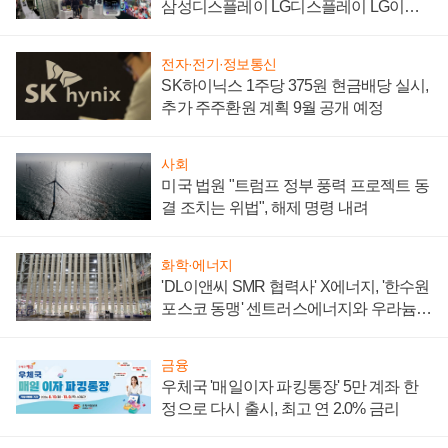
삼성디스플레이 LG디스플레이 LG이노
텍 '탈애플' 수익 다각화 속도
전자·전기·정보통신
SK하이닉스 1주당 375원 현금배당 실시,
추가 주주환원 계획 9월 공개 예정
사회
미국 법원 "트럼프 정부 풍력 프로젝트 동
결 조치는 위법", 해제 명령 내려
화학·에너지
'DL이앤씨 SMR 협력사' X에너지, '한수원
포스코 동맹' 센트러스에너지와 우라늄
계약 체결
금융
우체국 '매일이자 파킹통장' 5만 계좌 한
정으로 다시 출시, 최고 연 2.0% 금리