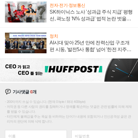
전자·전기·정보통신
SK하이닉스 노사 '성과급 주식 지급' 평행
선, 곽노정 'N% 성과급' 법적 논란 벗을지
주목
정치
AI시대 맞아 25년 만에 전력산업 구조개
편 시동, '발전5사 통합' 넘어 '한전 지주사'
재편론도
기사댓글
0
개
200자까지 쓰실 수 있습니다. (현재 0 byte / 최대 400byte)
저작권 등 다른 사람의 권리를 침해하거나 명예를 훼손하는 댓글은 관련 법률에 의해 제재
를 받을 수 있습니다.
타인에게 불쾌감을 주는 욕설 등 비하하는 단어가 내용에 포함되거나 인신공격성 글은 관
리자의 판단에 의해 삭제 합니다.