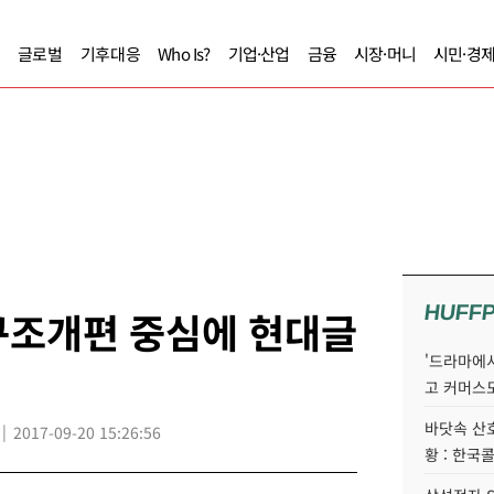
글로벌
기후대응
Who Is?
기업·산업
금융
시장·머니
시민·경
HUFF
구조개편 중심에 현대글
'드라마에서
고 커머스
바닷속 산
2017-09-20 15:26:56
황 : 한국