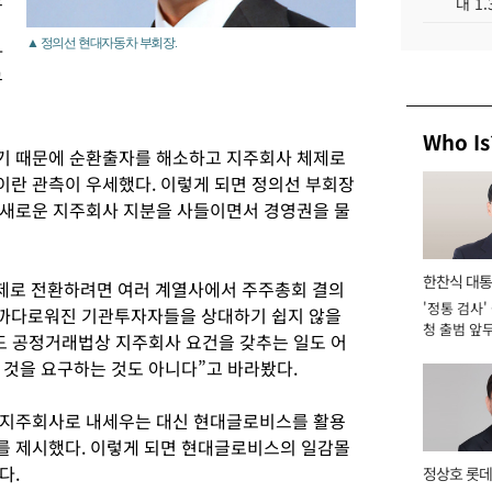
대 1
▲ 정의선 현대자동차 부회장.
아
구
Who Is
기 때문에 순환출자를 해소하고 지주회사 체제로
란 관측이 우세했다. 이렇게 되면 정의선 부회장
 새로운 지주회사 지분을 사들이면서 경영권을 물
한찬식 대
체제로 전환하려면 여러 계열사에서 주주총회 결의
'정통 검사'
서관
까다로워진 기관투자자들을 상대하기 쉽지 않을
청 출범 앞
도 공정거래법상 지주회사 요건을 갖추는 일도 어
맡아 [2026
 것을 요구하는 것도 아니다”고 바라봤다.
 지주회사로 내세우는 대신 현대글로비스를 활용
를 제시했다. 이렇게 되면 현대글로비스의 일감몰
다.
정상호 롯데