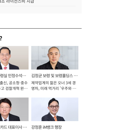
.3조 라이선스비 지급
?
통령실 민정수석비
김정균 보령 및 보령홀딩스 대
 출신, 공소청·중수
제약업계의 젊은 오너 3세 경
표이사 사장
두고 검찰개혁 완수
영자, 미래 먹거리 '우주와 헬
년]
스케어' 공들여 [2026년]
카드 대표이사 사
강정훈 iM뱅크 행장