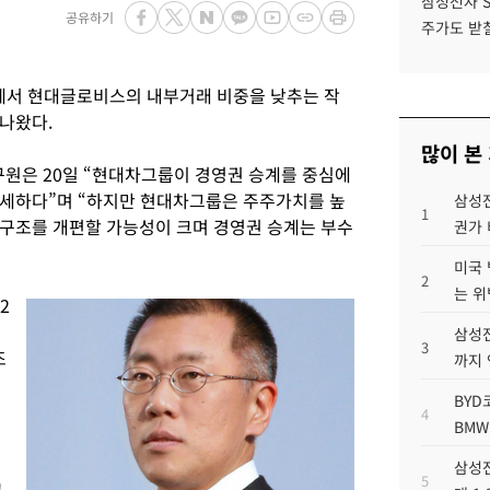
삼성전자 
공유하기
주가도 받칠
서 현대글로비스의 내부거래 비중을 낮추는 작
나왔다.
많이 본
구원은 20일 “현대차그룹이 경영권 승계를 중심에
우세하다”며 “하지만 현대차그룹은 주주가치를 높
삼성전
1
구조를 개편할 가능성이 크며 경영권 승계는 부수
권가 
미국 
2
는 위
2
삼성전
3
조
까지
BYD
4
BMW
삼성전
5
고