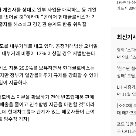
LG·현대·삼
장
카드사 30년
 계열사를 상대로 일부 사업을 매각하는 등 계열
에 '초집중' 
를 벗어날 것”이라며 “곧이어 현대글로비스가 기
출자를 해소하고 경영권 승계도 한층 쉬워질
최신기
도를 내부거래로 내고 있다. 공정거래법상 오너일
영화 '스파
 내부거래 비중이 12% 이상일 경우 처벌받는다.
년 영화 '
스 지분 29.9%를 보유하면서 현대글로비스는
'한수원 협
지만 정부가 일감몰아주기 규제를 강화할 수 있어
상태' 도달,
일이 시급하다.
LH 시흥거
년 11월 
대모비스 지분을 확보하기 전에 반조립제품 판매
매출을 줄이고 인수합병 자금을 마련할 것”이라
[K-GX에
는데 현대차그룹과 관계가 있는 해운사들이 관여
대 메가프
 임수정 기자]
포드 '3만
국 CATL과