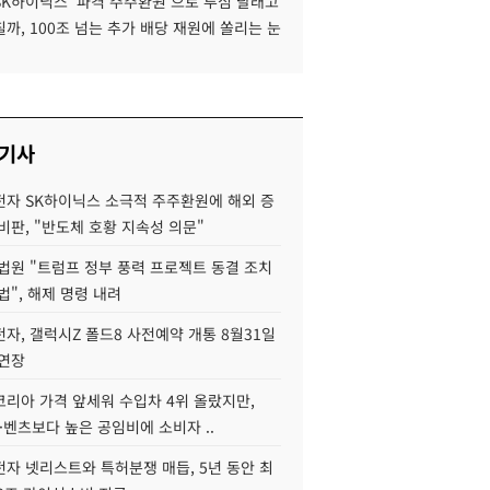
SK하이닉스 '파격 주주환원'으로 투심 달래고
까, 100조 넘는 추가 배당 재원에 쏠리는 눈
 기사
자 SK하이닉스 소극적 주주환원에 해외 증
비판, "반도체 호황 지속성 의문"
법원 "트럼프 정부 풍력 프로젝트 동결 조치
법", 해제 명령 내려
자, 갤럭시Z 폴드8 사전예약 개통 8월31일
 연장
코리아 가격 앞세워 수입차 4위 올랐지만,
·벤츠보다 높은 공임비에 소비자 ..
자 넷리스트와 특허분쟁 매듭, 5년 동안 최