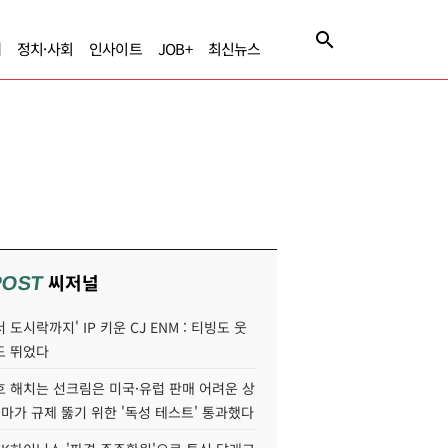
제
정치·사회
인사이트
JOB+
최신뉴스
씨저널
POST
 도시락까지' IP 키운 CJ ENM : 티빙도 웃
도 뛰었다
호 해치는 선크림은 미국·유럽 판매 어려운 상
콜마가 규제 뚫기 위한 '독성 테스트' 통과했다