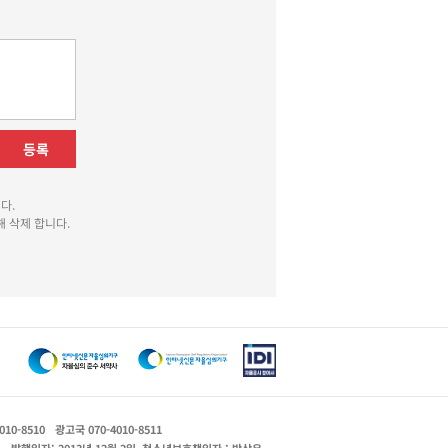
등록
다.
 삭제 합니다.
010-8510
광고국 070-4010-8511
운
발행일자: 2013년 12월 2일
청소년보호책임자 : 박상유