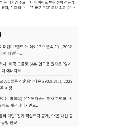
성 등 대기업 주요
내부 이해도 높은 전략 전문가,
 경력, 신뢰 회복
'전국구 은행' 도약 속도 [2026
[2026년]
년]
사
이더맨: 브랜드 뉴 데이' 2주 연속 1위, 2002
스파이더맨'은..
력사' 미국 오클로 SMR 연구용 원자로 '임계
 미 에너지부 ..
모 A-5블록 신혼희망타운 290호 공급, 2029
입주 예정
 보이는 미래③] 유진투자증권 이사 한병화 "3
로젝트 재생에너지만으..
 달러 미만' 전기 픽업트럭 공개, SK온 대신 중
 동맹 전략 ..