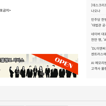
[데스크리포
배포금지>
나오나
민주당 한
'대법관 공
네이버 대표
천만 명, 'A
'DL이앤씨
센트러스에
AI 메모
고객사 물량