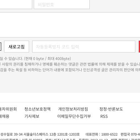
 수 있습니다. (현재 0 byte / 최대 400byte)
다른 사람의 권리를 침해하거나 명예를 훼손하는 댓글은 관련 법률에 의해 제재를 받을 수 있습니
쾌감을 주는 욕설 등 비하하는 단어가 내용에 포함되거나 인신공격성 글은 관리자의 판단에 의해
용자위원회
청소년보호정책
개인정보처리방침
정정·반론보도
인재채용
기사제보
이메일무단수집거부
RSS
수일로 39-34 서울숲더스페이스 12층 1201호-1203호
대표전화 : 1800-6522
편집국 070-4
8658
등록번호 : 서울 아 02897
제호: 비즈니스포스트
등록일: 2013.11.13
발행·편집인 : 강석