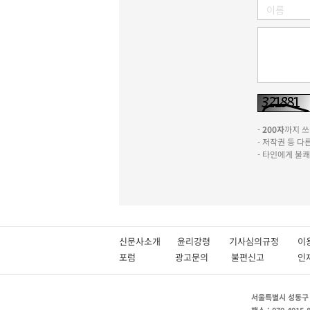
-
200자
까지 쓰실
- 저작권 등 
- 타인에게 불
신문사소개
윤리강령
기사심의규정
이
포럼
광고문의
불편신고
서울특별시 성동구 성
팩스 : 070-4015-