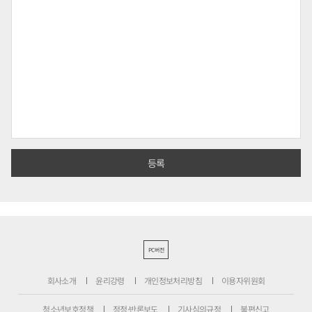
PC버전
회사소개
윤리강령
개인정보처리방침
이용자위원회
청소년보호정책
정정·반론보도
기사심의규정
불편신고