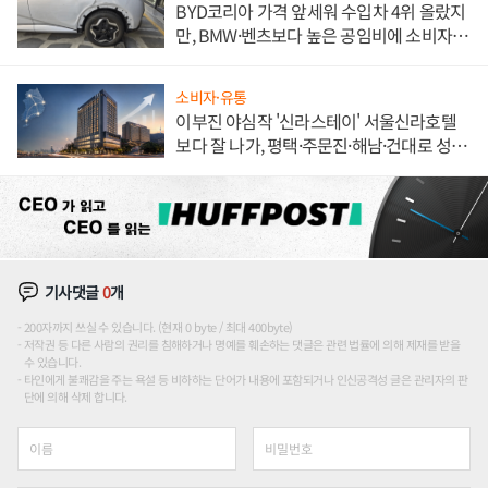
BYD코리아 가격 앞세워 수입차 4위 올랐지
만, BMW·벤츠보다 높은 공임비에 소비자
불만 폭발
소비자·유통
이부진 야심작 '신라스테이' 서울신라호텔
보다 잘 나가, 평택·주문진·해남·건대로 성
장판 더 넓힌다
기사댓글
0
개
200자까지 쓰실 수 있습니다. (현재 0 byte / 최대 400byte)
저작권 등 다른 사람의 권리를 침해하거나 명예를 훼손하는 댓글은 관련 법률에 의해 제재를 받을
수 있습니다.
타인에게 불쾌감을 주는 욕설 등 비하하는 단어가 내용에 포함되거나 인신공격성 글은 관리자의 판
단에 의해 삭제 합니다.