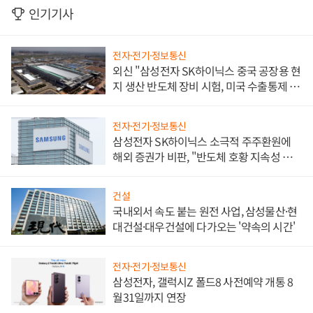
인기기사
전자·전기·정보통신
외신 "삼성전자 SK하이닉스 중국 공장용 현
지 생산 반도체 장비 시험, 미국 수출통제 대
비"
전자·전기·정보통신
삼성전자 SK하이닉스 소극적 주주환원에
해외 증권가 비판, "반도체 호황 지속성 의
문"
건설
국내외서 속도 붙는 원전 사업, 삼성물산·현
대건설·대우건설에 다가오는 '약속의 시간'
전자·전기·정보통신
삼성전자, 갤럭시Z 폴드8 사전예약 개통 8
월31일까지 연장