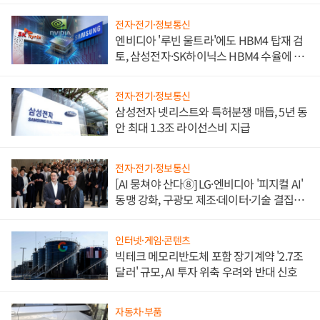
전자·전기·정보통신
엔비디아 '루빈 울트라'에도 HBM4 탑재 검
토, 삼성전자·SK하이닉스 HBM4 수율에 주
도권 갈린다
전자·전기·정보통신
삼성전자 넷리스트와 특허분쟁 매듭, 5년 동
안 최대 1.3조 라이선스비 지급
전자·전기·정보통신
[AI 뭉쳐야 산다⑧] LG·엔비디아 '피지컬 AI'
동맹 강화, 구광모 제조·데이터·기술 결집
해 종합 로보틱스 기업으로
인터넷·게임·콘텐츠
빅테크 메모리반도체 포함 장기계약 '2.7조
달러' 규모, AI 투자 위축 우려와 반대 신호
자동차·부품