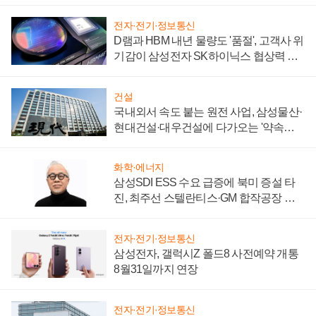
제 대비"
전자·전기·정보통신
D램과 HBM 내년 물량도 '품절', 고객사 위
기감이 삼성전자 SK하이닉스 협상력 더
키워
건설
국내외서 속도 붙는 원전 사업, 삼성물산·
현대건설·대우건설에 다가오는 '약속의
시간'
화학·에너지
삼성SDI ESS 수요 급증에 북미 증설 타
진, 최주선 스텔란티스·GM 합작공장 건
설 재추진하나
전자·전기·정보통신
삼성전자, 갤럭시Z 폴드8 사전예약 개통
8월31일까지 연장
전자·전기·정보통신