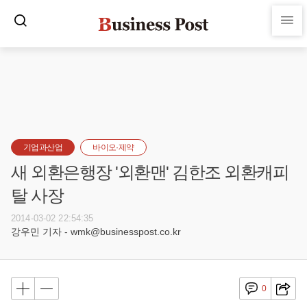
기업과산업
바이오·제약
새 외환은행장 '외환맨' 김한조 외환캐피
탈 사장
2014-03-02 22:54:35
강우민 기자 - wmk@businesspost.co.kr
0