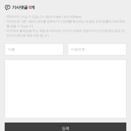
기사댓글
0
개
200자까지 쓰실 수 있습니다. (현재 0 byte / 최대 400byte)
저작권 등 다른 사람의 권리를 침해하거나 명예를 훼손하는 댓글은 관련 법률에 의해 제재
를 받을 수 있습니다.
타인에게 불쾌감을 주는 욕설 등 비하하는 단어가 내용에 포함되거나 인신공격성 글은 관
리자의 판단에 의해 삭제 합니다.