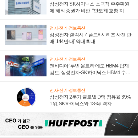
삼성전자 SK하이닉스 소극적 주주환원
에 해외 증권가 비판, "반도체 호황 지속
성 의문"
전자·전기·정보통신
삼성전자 갤럭시 Z 폴드8 시리즈 사전 판
매 '144만 대' 역대 최대
전자·전기·정보통신
엔비디아 '루빈 울트라'에도 HBM4 탑재
검토, 삼성전자·SK하이닉스 HBM4 수율
에 주도권 갈린다
전자·전기·정보통신
삼성전자 2분기 글로벌 D램 점유율 39%
1위, SK하이닉스와 13%p 격차