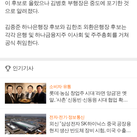
이 후보로 올랐으나 김병호 부행장은 중도에 포기한 것
으로 알려졌다.
김종준 하나은행장 후보와 김한조 외환은행장 후보는
각각 은행 및 하나금융지주 이사회 및 주주총회를 거쳐
공식 취임한다.
인기기사
소비자·유통
롯데·농심 창업주 시대 '라면 앙금'은 옛
말, '사촌' 신동빈·신동원 시대 협업 확대
일로
전자·전기·정보통신
외신 "삼성전자 SK하이닉스 중국 공장용
현지 생산 반도체 장비 시험, 미국 수출통