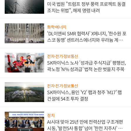
미국 법원 "트럼프 정부 풍력 프로젝트 동결
조치는 위법", 해제 명령 내려
화학·에너지
'DL이앤씨 SMR 협력사' X에너지, '한수원 포
스코 동맹' 센트러스에너지와 우라늄 계약
체결
전자·전기·정보통신
SK하이닉스 노사 '성과급 주식지급' 평행선,
곽노정 'N% 성과급' 법적 논란 벗을지 주목
전자·전기·정보통신
SK하이닉스, 용인 'Y2' 팹과 청주 'M17' 팹
건설에 54조 투자 결정
정치
AI시대 맞아 25년 만에 전력산업 구조개편
시동, '발전5사 통합' 넘어 '한전 지주사' 재편