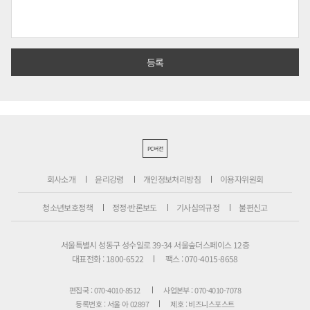
PC버전
회사소개
윤리강령
개인정보처리방침
이용자위원회
청소년보호정책
정정·반론보도
기사심의규정
불편신고
서울특별시 성동구 성수일로 39-34 서울숲더스페이스 12층
대표전화 : 1800-6522
팩스 : 070-4015-8658
편집국 : 070-4010-8512
사업본부 : 070-4010-7078
등록번호 : 서울 아 02897
제호 : 비즈니스포스트