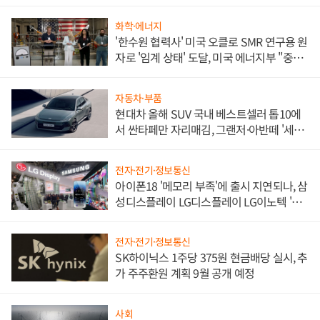
화학·에너지
'한수원 협력사' 미국 오클로 SMR 연구용 원
자로 '임계 상태' 도달, 미국 에너지부 "중요
한 이정표"
자동차·부품
현대차 올해 SUV 국내 베스트셀러 톱10에
서 싼타페만 자리매김, 그랜저·아반떼 '세단
쌍끌이'로 내수 방어
전자·전기·정보통신
아이폰18 '메모리 부족'에 출시 지연되나, 삼
성디스플레이 LG디스플레이 LG이노텍 '탈
애플' 수익 다각화 속도
전자·전기·정보통신
SK하이닉스 1주당 375원 현금배당 실시, 추
가 주주환원 계획 9월 공개 예정
사회