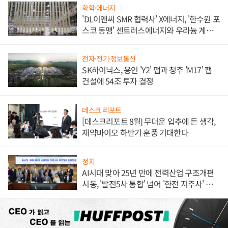
화학·에너지
'DL이앤씨 SMR 협력사' X에너지, '한수원 포
스코 동맹' 센트러스에너지와 우라늄 계약
체결
전자·전기·정보통신
SK하이닉스, 용인 'Y2' 팹과 청주 'M17' 팹
건설에 54조 투자 결정
데스크 리포트
[데스크리포트 8월] 무더운 입추에 든 생각,
제약바이오 하반기 훈풍 기대한다
정치
AI시대 맞아 25년 만에 전력산업 구조개편
시동, '발전5사 통합' 넘어 '한전 지주사' 재편
론도