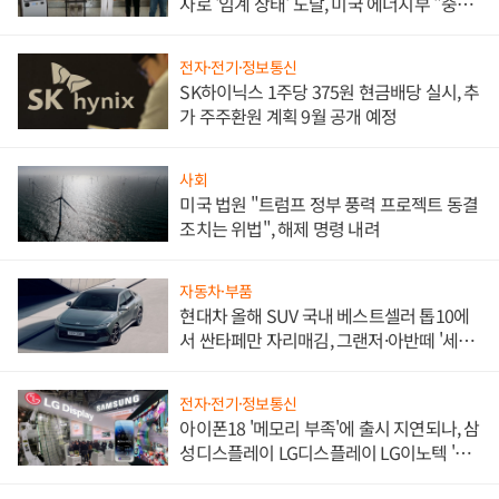
자로 '임계 상태' 도달, 미국 에너지부 "중요
한 이정표"
전자·전기·정보통신
SK하이닉스 1주당 375원 현금배당 실시, 추
가 주주환원 계획 9월 공개 예정
사회
미국 법원 "트럼프 정부 풍력 프로젝트 동결
조치는 위법", 해제 명령 내려
자동차·부품
현대차 올해 SUV 국내 베스트셀러 톱10에
서 싼타페만 자리매김, 그랜저·아반떼 '세단
쌍끌이'로 내수 방어
전자·전기·정보통신
아이폰18 '메모리 부족'에 출시 지연되나, 삼
성디스플레이 LG디스플레이 LG이노텍 '탈
애플' 수익 다각화 속도