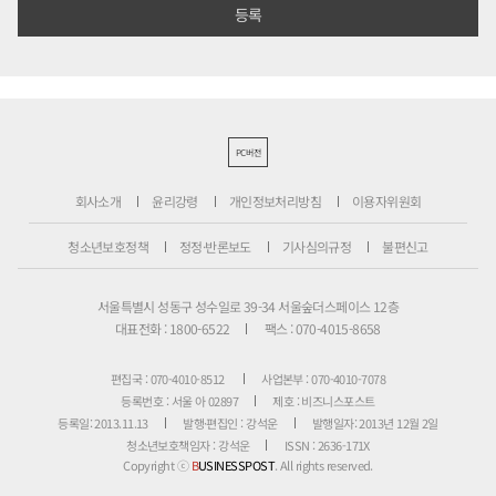
PC버전
회사소개
윤리강령
개인정보처리방침
이용자위원회
청소년보호정책
정정·반론보도
기사심의규정
불편신고
서울특별시 성동구 성수일로 39-34 서울숲더스페이스 12층
대표전화 : 1800-6522
팩스 : 070-4015-8658
편집국 : 070-4010-8512
사업본부 : 070-4010-7078
등록번호 : 서울 아 02897
제호 : 비즈니스포스트
등록일: 2013.11.13
발행·편집인 : 강석운
발행일자: 2013년 12월 2일
청소년보호책임자 : 강석운
ISSN : 2636-171X
Copyright ⓒ
B
USINESSPOST
. All rights reserved.